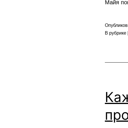
Майя по
Опублико
В рубрике
Ка
пр