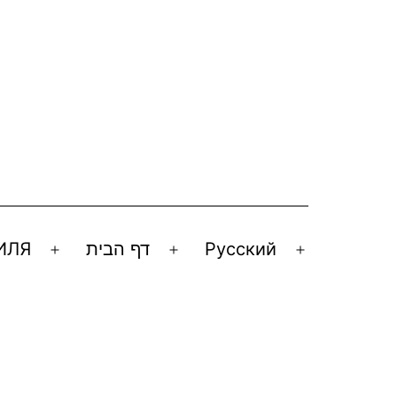
ИЛЯ
דף הבית
Русский
Открыть
Открыть
Открыть
меню
меню
меню