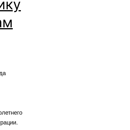
ику
ам
й
да
олетнего
грации.