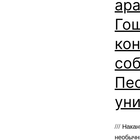
ар
Гош
кон
со
Пес
ун
/// Нак
необычн