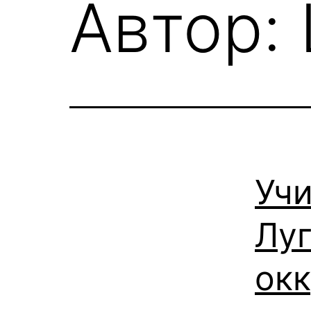
Автор:
Учи
Луг
ок