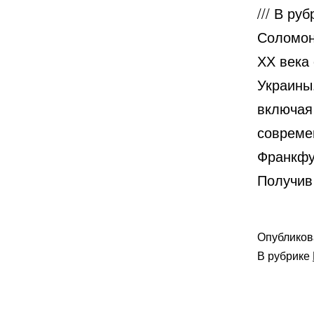
/// В р
Соломон
ХХ века
Украины
включая
совреме
Франкфу
Получи
Опублико
В рубрике