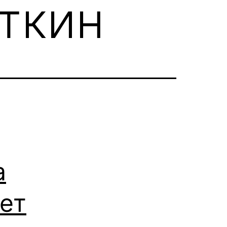
ткин
а
ет