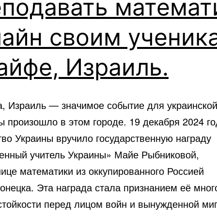
еподавать математ
лайн своим ученик
айфе, Израиль.
фа, Израиль — значимое событие для украинско
ы произошло в этом городе. 19 декабря 2024 го
тво Украины вручило государственную награду
енный учитель Украины» Майе Рыбниковой,
нице математики из оккупированного Россией
онецка. Эта награда стала признанием её мног
 стойкости перед лицом войн и вынужденной ми