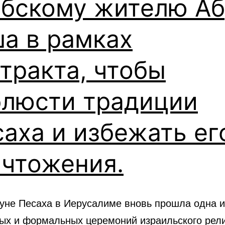
абскому жителю Аб
а в рамках
тракта, чтобы
блюсти традиции
аха и избежать ег
ичтожения.
ануне Песаха в Иерусалиме вновь прошла одна 
ых и формальных церемоний израильского рели