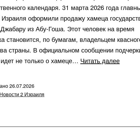
твенного календаря. 31 марта 2026 года главн
 Израиля оформили продажу хамеца государст
 Джабару из Абу-Гоша. Этот человек на время
ка становится, по бумагам, владельцем квасног
ва страны. В официальном сообщении подчерк
Кажды
ь идет не только о хамеце…
Читать далее
год
Израи
вано
26.07.2026
продае
Новости 2 Израиля
хамец
арабск
жител
Абу-