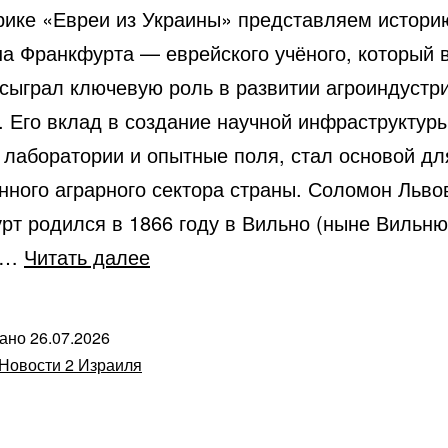
убрике «Евреи из Украины» представляем истори
а Франкфурта — еврейского учёного, который 
 сыграл ключевую роль в развитии агроиндустр
. Его вклад в создание научной инфраструктуры
 лаборатории и опытные поля, стал основой дл
нного аграрного сектора страны. Соломон Льво
рт родился в 1866 году в Вильно (ныне Вильню
Соломон
в…
Читать далее
Франкфурт,
еврейский
вано
26.07.2026
учёный,
Новости 2 Израиля
способствовал
развитию