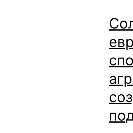
Со
евр
сп
агр
со
под