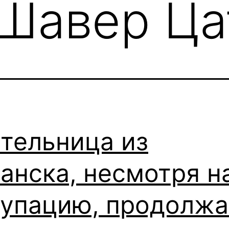
Шавер Ца
тельница из
анска, несмотря н
купацию, продолжа