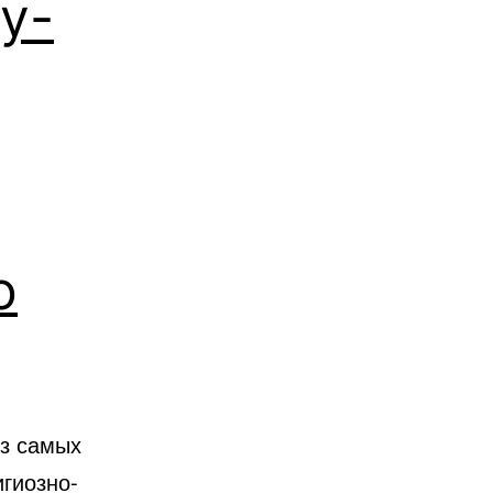
у-
Израиль.
о
из самых
гиозно-