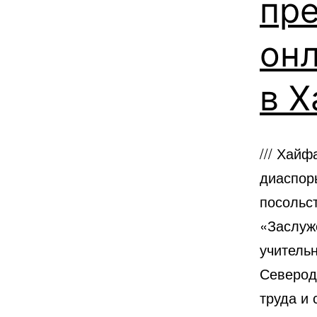
пр
он
в Х
/// Хай
диаспор
посольс
«Заслуж
учитель
Северод
труда и