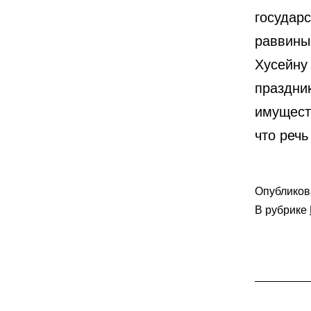
государс
раввины
Хусейну
праздни
имущест
что реч
Опублико
В рубрике