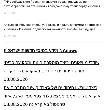
ГУР сообщает, что Россия планирует увеличить удары по
автозаправочным станциям и гражданскому транспорту Украины.
17.07.2026
Алфьоров обсуждает войну, Волынь и политику памяти в контексте
Украины и Израиля, подчеркивая важность борьбы за будущее.
14.02.2026
!! מידע בסיסי חדשות ישראל NAnews
שודדי מוזיאונים: כיצד מוסקבה בוזזת ומפקיעה פריטי
מורשת יהודיים ייחודיים באוקראינה – חקירה
08.08.2026
כיצד שורשיו היהודיים של ג'ארד קושנר מחברים את
אוקראינה וטראמפ: ממצא בלתי צפוי מפידגאיצי, אזור
08.08.2026
טרנופול באוקראינה