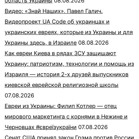
область Украины
08.08.2026
Видео: «Знай Наших». Павел Галич.
Видеопроект UA Code об украинцах и
украинских евреях, которые из Украины и для
Украины здесь, в Израиле
08.08.2026
Как евреи Киева в рядах ЗСУ защищают
Украину: патриотизм, технологии и помощь из
Израиля — история 2-х друзей выпускников
киевской еврейской религиозной школы
07.08.2026
Евреи из Украины: Филип Котлер — отец
мирового маркетинга с корнями в Нежине и
Черновцах #євреїзукраїни
07.08.2026
Сенат США принял закон Грэма против России