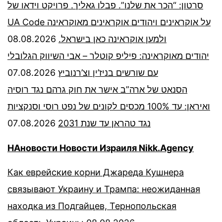
סרטון: “הכר את שלנו”. פבלו גאליך. פרויקט וידאו של
UA Code על אוקראינים ויהודים אוקראינים מאוקראינה
08.08.2026
ולמען אוקראינה כאן בישראל.
יהודים מאוקראינה: פיליפ קוטלר – אבי השיווק הגלובלי
07.08.2026
עם שורשים בניז’ין וצ’רנוביץ
הסנאט של ארה”ב אישר את חוק גרהם נגד רוסיה
ואיראן: עד 100% מכסים לקונים של נפט רוסי וסנקציות
07.08.2026
נגד טהראן עד שנת 2031
НАновости Новости Израиля Nikk.Agency
Как еврейские корни Джареда Кушнера
связывают Украину и Трампа: неожиданная
находка из Подгайцев, Тернопольская