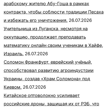
арабскому жителю Абу-Гоша в рамках
контракта, чтобы соблюсти традиции Песаха
и избежать его уничтожения.
26.07.2026
Учительница из Луганска, несмотря на
оккупацию, продолжает преподавать
математику онлайн своим ученикам в Хайфе,
Израиль.
26.07.2026
Соломон Франкфурт, еврейский учёный,
способствовал развитию агроиндустрии
Украины, создав «Храм Соломона» под
Киевом.
26.07.2026
Китайское оптоволокно усиливает
российские дроны, защищая их от РЭБ, что