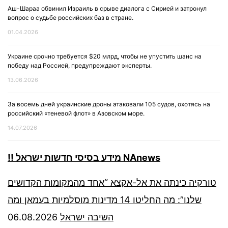
Аш-Шараа обвинил Израиль в срыве диалога с Сирией и затронул
вопрос о судьбе российских баз в стране.
01.04.2026
Украине срочно требуется $20 млрд, чтобы не упустить шанс на
победу над Россией, предупреждают эксперты.
13.06.2026
За восемь дней украинские дроны атаковали 105 судов, охотясь на
российский «теневой флот» в Азовском море.
14.07.2026
!! מידע בסיסי חדשות ישראל NAnews
טורקיה כינתה את אל-אקצא “אחד מהמקומות הקדושים
שלנו”: מה החליטו 14 מדינות מוסלמיות בעמאן ומה
06.08.2026
השיבה ישראל