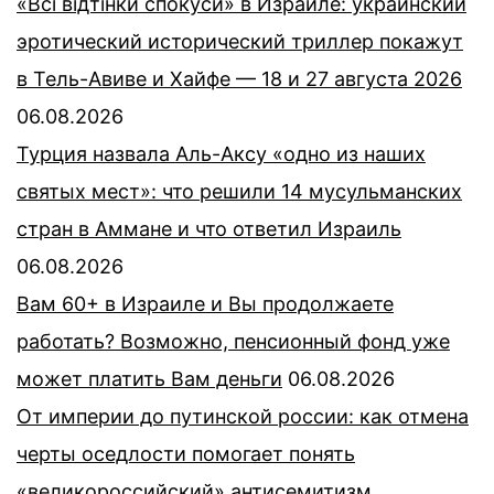
«Всі відтінки спокуси» в Израиле: украинский
эротический исторический триллер покажут
в Тель-Авиве и Хайфе — 18 и 27 августа 2026
06.08.2026
Турция назвала Аль-Аксу «одно из наших
святых мест»: что решили 14 мусульманских
стран в Аммане и что ответил Израиль
06.08.2026
Вам 60+ в Израиле и Вы продолжаете
работать? Возможно, пенсионный фонд уже
может платить Вам деньги
06.08.2026
От империи до путинской россии: как отмена
черты оседлости помогает понять
«великороссийский» антисемитизм