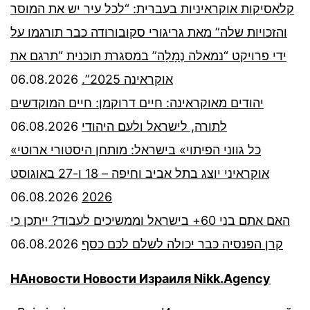
קלאסיקות אוקראיניות בעברית: “לכל עיר יש את המוסר
והזכויות שלה” מאת גריגורי סקובורודה כבר תורגמו על
ידי פרויקט “נמאלה נְמָלָה” במסגרת תוכנית “תרגם את
06.08.2026
אוקראינה 2025”.
יהודים מאוקראינה: חיים דרוקמן: חיים המוקדשים
06.08.2026
לתורה, לישראל ולעם היהודי
«כל גווני הפיתוי» בישראל: מותחן היסטורי ארוטי
אוקראיני יוצג בתל אביב וחיפה – 18 ו-27 באוגוסט
06.08.2026
2026
האם אתם בני 60+ בישראל וממשיכים לעבוד? ייתכן כי
06.08.2026
קרן הפנסיה כבר יכולה לשלם לכם כסף
НАновости Новости Израиля Nikk.Agency