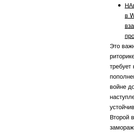
НА
в W
вз
пр
Это важ
риторике
требует 
пополне
войне до
наступл
устойчив
Второй 
замораж