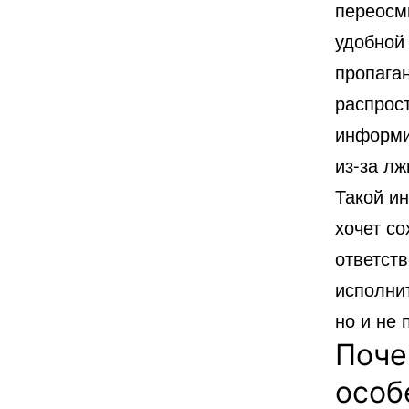
переосм
удобной
пропаган
распрост
информи
из-за лж
Такой и
хочет со
ответств
исполни
но и не 
Поче
особ