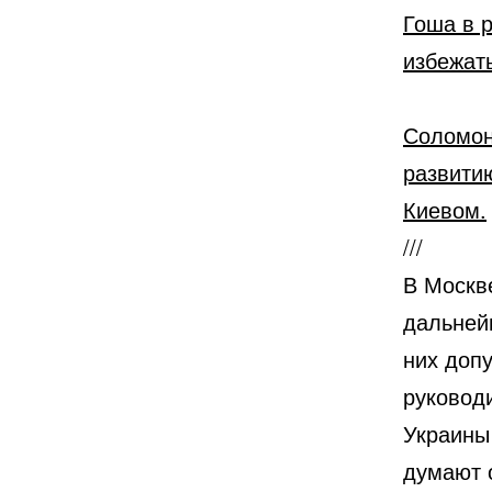
Гоша в 
избежать
Соломон
развити
Киевом.
///
В Москв
дальней
них доп
руковод
Украины
думают 