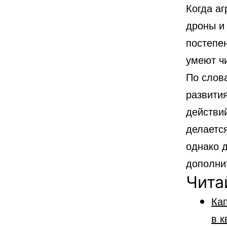
Когда аг
дроны и
постепе
умеют ч
По слов
развити
действи
делаетс
однако д
дополни
Чита
Кап
в к