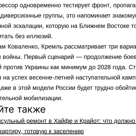
рессор одновременно тестирует фронт, пропага
 диверсионные группы, это напоминает знакому
нной эскалации, которую на Ближнем Востоке т
итать без иллюзий.
ам Коваленко, Кремль рассматривает три вари
я войны. Первый сценарий — продолжение бое
й против Украины как минимум до 2028 года. С
я на успех весенне-летней наступательной камп
аже в этой модели России будет трудно обойти
тельной мобилизации.
йте также
сульный ремонт в Хайфе и Крайот: что должно
вартиру, готовую к заселению