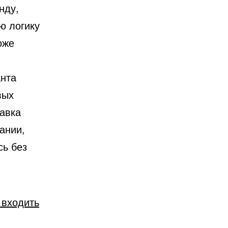
нду,
ю логику
оже
анта
вых
тавка
ании,
сь без
 входить