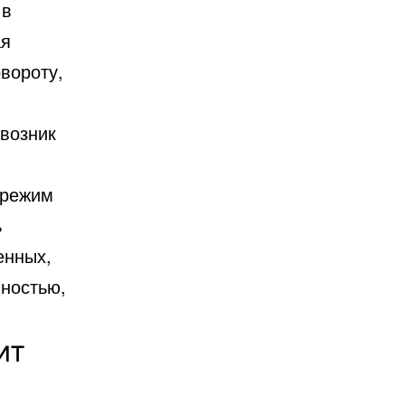
 в
ая
овороту,
 возник
 режим
ь
енных,
лностью,
ит