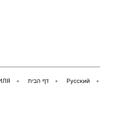
ИЛЯ
דף הבית
Русский
Открыть
Открыть
Открыть
меню
меню
меню