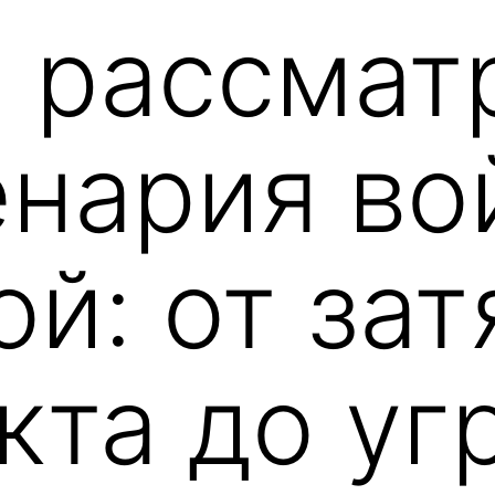
 рассмат
енария во
ой: от за
кта до уг