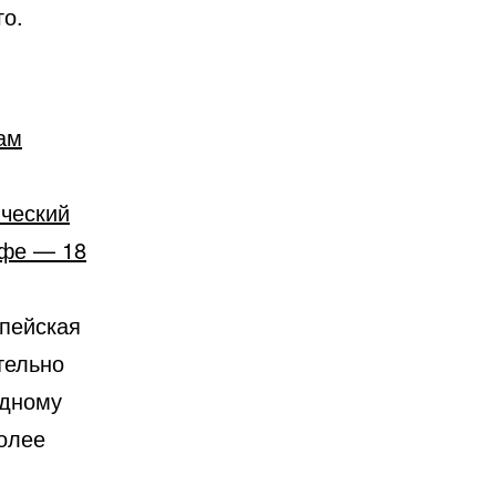
го.
ам
ический
йфе — 18
опейская
тельно
идному
более