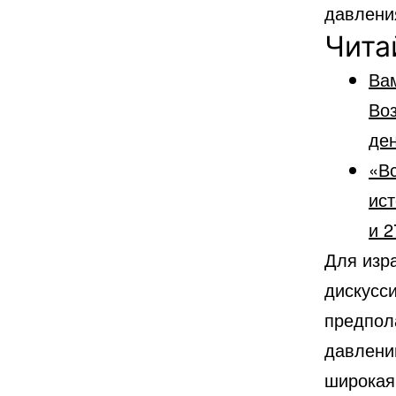
давлени
Чита
Ва
Во
ден
«Вс
ист
и 2
Для изр
дискусси
предпол
давлени
широкая 