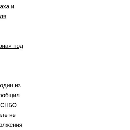
аха и
иля
она» под
один из
сообщил
и СНБО
мле не
должения