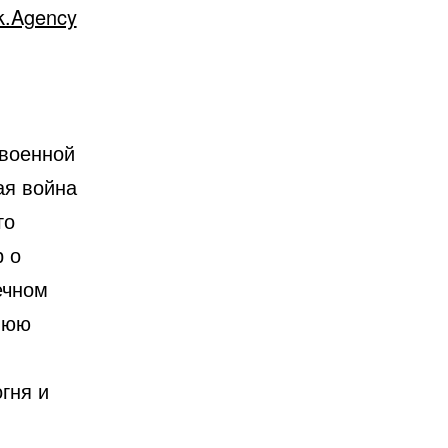
k.Agency
 военной
ая война
го
р о
ечном
ннюю
гня и