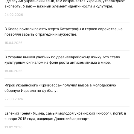
Где звучит украинский язык, там сохраняется Украина, утверждают
эксперты. Язык — важный элемент идентичности и культуры.
24.02.2026
В Киеве почтили память жертв Катастрофы и героев еврейства, не
позволяя забыть о трагедии и мужестве.
15.04.2026
В Украине вышел учебник по древнееврейскому языку, что стало
культурным сигналом на фоне роста антисемитизма в мире.
19.06.2026
Игрок украинского «Кривбасса» получил вызов в молодежную
сборную Израиля по футболу.
22.03.2026
Евгений «Беня» Яцина, самый молодой украинский «киборг», погиб в
январе 2015 года, защищая Донецкий аэропорт.
13.02.2026