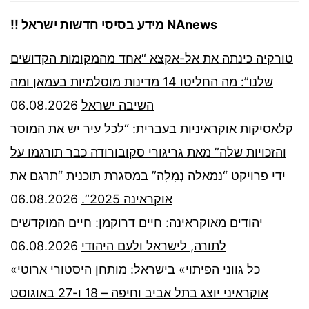
!! מידע בסיסי חדשות ישראל NAnews
טורקיה כינתה את אל-אקצא “אחד מהמקומות הקדושים
שלנו”: מה החליטו 14 מדינות מוסלמיות בעמאן ומה
06.08.2026
השיבה ישראל
קלאסיקות אוקראיניות בעברית: “לכל עיר יש את המוסר
והזכויות שלה” מאת גריגורי סקובורודה כבר תורגמו על
ידי פרויקט “נמאלה נְמָלָה” במסגרת תוכנית “תרגם את
06.08.2026
אוקראינה 2025”.
יהודים מאוקראינה: חיים דרוקמן: חיים המוקדשים
06.08.2026
לתורה, לישראל ולעם היהודי
«כל גווני הפיתוי» בישראל: מותחן היסטורי ארוטי
אוקראיני יוצג בתל אביב וחיפה – 18 ו-27 באוגוסט