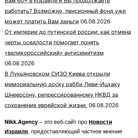
Вам 60+ в Израиле и Вы продолжаете
работать? Возможно, пенсионный фонд уже
может платить Вам деньги
06.08.2026
От империи до путинской россии: как отмена
черты оседлости помогает понять
«великороссийский» антисемитизм
06.08.2026
В Лукьяновском СИЗО Киева открыли
мемориальную доску рабби Леви-Ицхаку
Шнеерсону, репрессированному НКВД за
сохранение еврейской жизни.
06.08.2026
– это веб-сайт про
Nikk.Agency
Новости
, предоставляющий частное мнение
Израиля