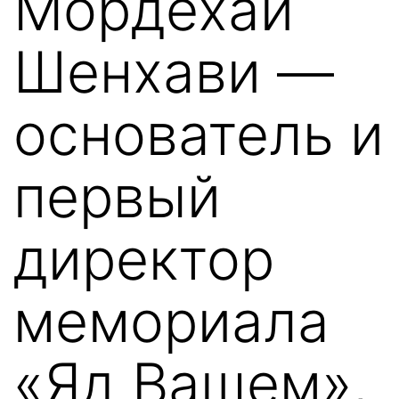
Мордехай
Шенхави —
основатель и
первый
директор
мемориала
«Яд Вашем»,