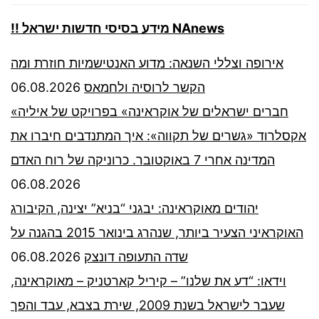
!! מידע בסיסי חדשות ישראל NAnews
אירופה וצללי השנאה: מדוע האנטישמיות חוזרת ומה
06.08.2026
הקשר לרוסיה ולחמאס
«חברים ישראלים של אוקראינה» בפרויקט של איליה
אקסלרוד «גשרים של תקווה»: איך המתנדבים חיברו את
המדינה אחרי 7 באוקטובר. כרוניקה של רוח האדם
06.08.2026
יהודים מאוקראינה: יבגני “בניא” יצינה, הקיבורג
האוקראיני הצעיר ביותר, שנהרג בינואר 2015 בהגנה על
06.08.2026
שדה התעופה דונצק
וידאו: “דע את שלנו” – קיריל קארטניק – מאוקראינה,
שעבר לישראל בשנת 2009, שירת בצבא, עבד והפך