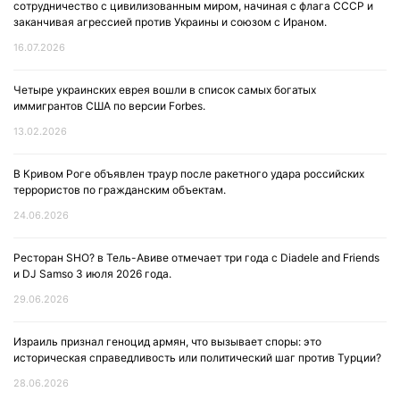
сотрудничество с цивилизованным миром, начиная с флага СССР и
заканчивая агрессией против Украины и союзом с Ираном.
16.07.2026
Четыре украинских еврея вошли в список самых богатых
иммигрантов США по версии Forbes.
13.02.2026
В Кривом Роге объявлен траур после ракетного удара российских
террористов по гражданским объектам.
24.06.2026
Ресторан SHO? в Тель-Авиве отмечает три года с Diadele and Friends
и DJ Samso 3 июля 2026 года.
29.06.2026
Израиль признал геноцид армян, что вызывает споры: это
историческая справедливость или политический шаг против Турции?
28.06.2026