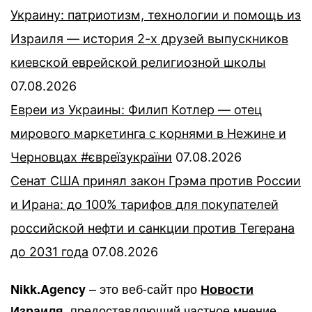
Украину: патриотизм, технологии и помощь из
Израиля — история 2-х друзей выпускников
киевской еврейской религиозной школы
07.08.2026
Евреи из Украины: Филип Котлер — отец
мирового маркетинга с корнями в Нежине и
Черновцах #євреїзукраїни
07.08.2026
Сенат США принял закон Грэма против России
и Ирана: до 100% тарифов для покупателей
российской нефти и санкции против Тегерана
до 2031 года
07.08.2026
– это веб-сайт про
Nikk.Agency
Новости
, предоставляющий частное мнение
Израиля