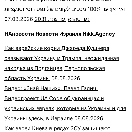
ואיראן: עד 100% מכסים לקונים של נפט רוסי וסנקציות
07.08.2026
נגד טהראן עד שנת 2031
НАновости Новости Израиля Nikk.Agency
Как еврейские корни Джареда Кушнера
связывают Украину и Трампа: неожиданная
находка из Подгайцев, Тернопольская
область Украины
08.08.2026
Видео: «Знай Наших». Павел Галич.
Видеопроект UA Code об украинцах и
украинских евреях, которые из Украины и для
Украины здесь, в Израиле
08.08.2026
Как евреи Киева в рядах ЗСУ защищают