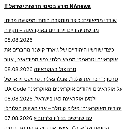
!! מידע בסיסי חדשות ישראל NAnews
שודדי מוזיאונים: כיצד מוסקבה בוזזת ומפקיעה פריטי
מורשת יהודיים ייחודיים באוקראינה – חקירה
08.08.2026
כיצד שורשיו היהודיים של ג'ארד קושנר מחברים את
אוקראינה וטראמפ: ממצא בלתי צפוי מפידגאיצי, אזור
08.08.2026
טרנופול באוקראינה
סרטון: “הכר את שלנו”. פבלו גאליך. פרויקט וידאו של
UA Code על אוקראינים ויהודים אוקראינים מאוקראינה
08.08.2026
ולמען אוקראינה כאן בישראל.
יהודים מאוקראינה: פיליפ קוטלר – אבי השיווק הגלובלי
07.08.2026
עם שורשים בניז’ין וצ’רנוביץ
הסנאט של ארה”ב אישר את חוק גרהם נגד רוסיה