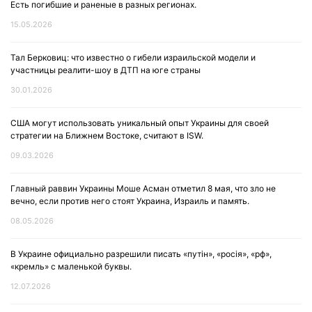
Есть погибшие и раненые в разных регионах.
15.05.2026
Тал Берковиц: что известно о гибели израильской модели и
участницы реалити-шоу в ДТП на юге страны
30.01.2026
США могут использовать уникальный опыт Украины для своей
стратегии на Ближнем Востоке, считают в ISW.
09.03.2026
Главный раввин Украины Моше Асман отметил 8 мая, что зло не
вечно, если против него стоят Украина, Израиль и память.
08.05.2026
В Украине официально разрешили писать «путін», «росія», «рф»,
«кремль» с маленькой буквы.
12.07.2026