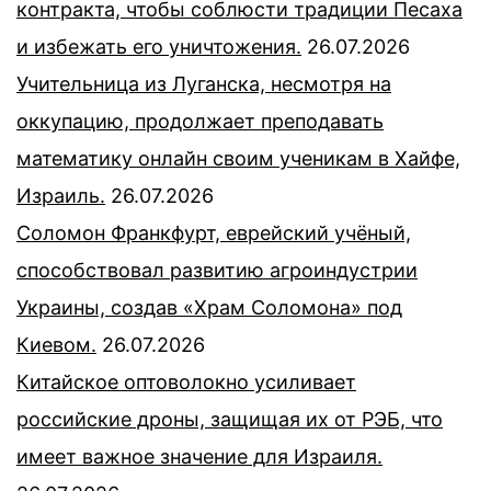
контракта, чтобы соблюсти традиции Песаха
и избежать его уничтожения.
26.07.2026
Учительница из Луганска, несмотря на
оккупацию, продолжает преподавать
математику онлайн своим ученикам в Хайфе,
Израиль.
26.07.2026
Соломон Франкфурт, еврейский учёный,
способствовал развитию агроиндустрии
Украины, создав «Храм Соломона» под
Киевом.
26.07.2026
Китайское оптоволокно усиливает
российские дроны, защищая их от РЭБ, что
имеет важное значение для Израиля.