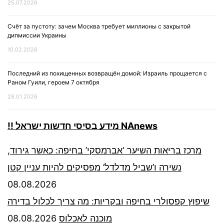
25.07.2026
Счёт за пустоту: зачем Москва требует миллионы с закрытой
дипмиссии Украины
10.02.2026
Последний из похищенных возвращён домой: Израиль прощается с
Раном Гуили, героем 7 октября
28.01.2026
!! מידע בסיסי חדשות ישראל NAnews
מרכז בריאות השיער ‘אברמסקי’ בחיפה: כאשר גירוד,
נשירה ו’שביל מדלדל’ מפסיקים להיות עניין קטן
08.08.2026
שיפוץ קפסולרי בחיפה ובקריות: מה צריך לכלול בדירה
08.08.2026
מוכנה לאכלוס