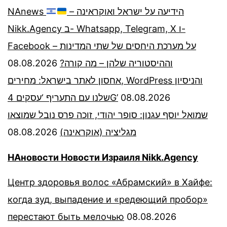
NAnews
– הידיעה על ישראל ואוקראינה
Nikk.Agency ב- Whatsapp, Telegram, X ו-
Facebook – על מערכת היחסים של שתי המדינות
08.08.2026
וההיסטוריה שלהן – מה קורה?
אחסון לאתר בישראל: מחירים, WordPress והניסיון
שלנו עם התעריף ‘עסקים 4G’
08.08.2026
שמואל יוסף עגנון: סופר יהודי, זוכה פרס נובל שמוצאו
08.08.2026
מגליציה (אוקראינה)
НАновости Новости Израиля Nikk.Agency
Центр здоровья волос «Абрaмский» в Хайфе:
когда зуд, выпадение и «редеющий пробор»
перестают быть мелочью
08.08.2026