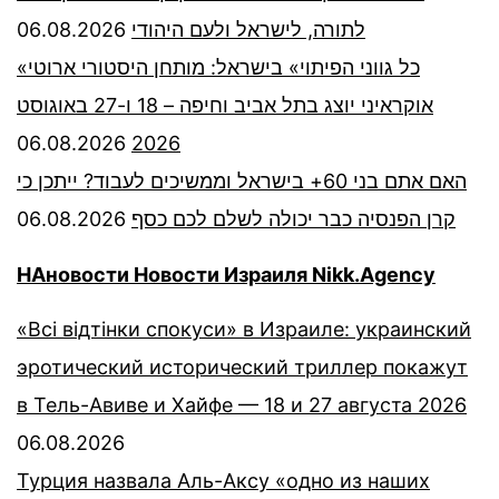
06.08.2026
לתורה, לישראל ולעם היהודי
«כל גווני הפיתוי» בישראל: מותחן היסטורי ארוטי
אוקראיני יוצג בתל אביב וחיפה – 18 ו-27 באוגוסט
06.08.2026
2026
האם אתם בני 60+ בישראל וממשיכים לעבוד? ייתכן כי
06.08.2026
קרן הפנסיה כבר יכולה לשלם לכם כסף
НАновости Новости Израиля Nikk.Agency
«Всі відтінки спокуси» в Израиле: украинский
эротический исторический триллер покажут
в Тель-Авиве и Хайфе — 18 и 27 августа 2026
06.08.2026
Турция назвала Аль-Аксу «одно из наших