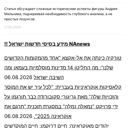
Статья обсуждает сложные исторические аспекты фигуры Андрея
Мельника, подчеркивая необходимость глубокого анализа, а не
простых лозунгов.
17.06.2026
!! מידע בסיסי חדשות ישראל NAnews
טורקיה כינתה את אל-אקצא “אחד מהמקומות הקדושים
שלנו”: מה החליטו 14 מדינות מוסלמיות בעמאן ומה
06.08.2026
השיבה ישראל
קלאסיקות אוקראיניות בעברית: “לכל עיר יש את המוסר
והזכויות שלה” מאת גריגורי סקובורודה כבר תורגמו על
ידי פרויקט “נמאלה נְמָלָה” במסגרת תוכנית “תרגם את
06.08.2026
אוקראינה 2025”.
יהודים מאוקראינה: חיים דרוקמן: חיים המוקדשים