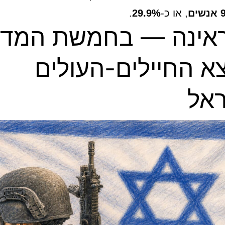
ים
, או כ-
29.9%
.
אינה — בחמשת המדי
א החיילים-העולים
אל