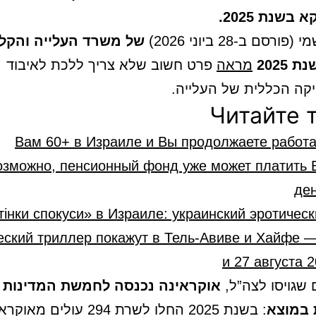
 בשנת 2025.
רסם ב-28 ביוני 2026)
של משרד העלייה והקל
2025
מראה
פרט חשוב שלא צריך ללכת לאיבוד
קה הכללית של העלייה.
Читайте 
Вам 60+ в Израиле и Вы продолжаете работа
озможно, пенсионный фонд уже может платить 
ден
ідтінки спокуси» в Израиле: украинский эротичес
еский триллер покажут в Тель-Авиве и Хайфе 
и 27 августа 
ם שגויסו לצה”ל,
אוקראינה נכנסה לחמשת המדינות
 במוצא
: בשנת 2025 החלו לשרת 294 עולים מאוקראינה.