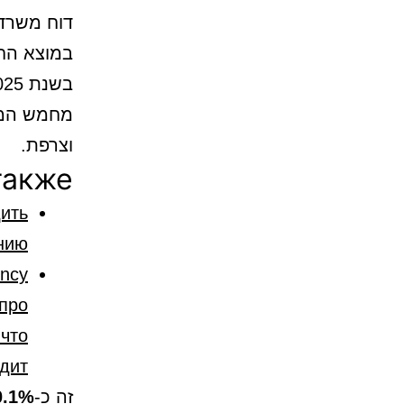
דוח משרד 
במוצא החי
בשנת 2025 גויסו לצה”ל
מחמש המדי
וצרפת.
также
дить
ению
ncy
 про
что
дит?
זה כ-
0.1%