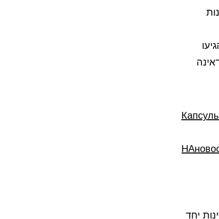
ות
יעו
אינה
Капсуль
НАново
ות יחד