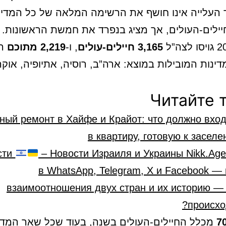
העלייה אינו חושף את הרשימה המלאה של כל המדינ
ילים-העולים, אך מציג בנפרד את חמשת הראשונות.
3,165 חיילים-עולים
, ו-
2,219 מתוכם
הג
נות המובילות במוצא: ארה”ב, רוסיה, אתיופיה, אוקר
Читайте 
ный ремонт в Хайфе и Крайот: что должно вхо
в квартиру, готовую к засел
сти
– Новости Израиля и Украины Nikk.Age
в WhatsApp, Telegram, X и Facebook —
взаимоотношения двух стран и их историю — 
происхо
7
מכלל החיילים-העולים בשנה, בעוד שכל שאר המדינ