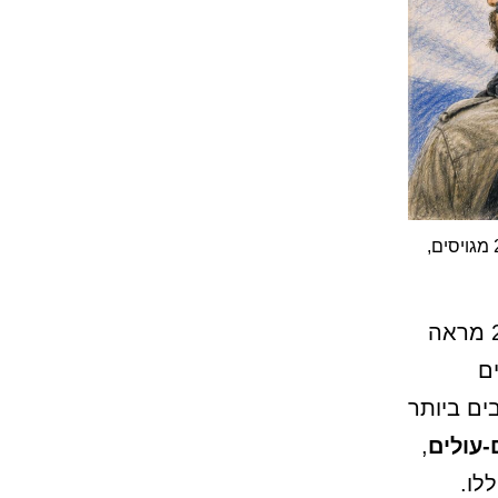
אוקראינה — בחמשת המדינות במוצא החיילים-העולים לצה”ל בשנת 2025: 294 מגויסים,
הדוח הרשמי של משרד העלייה והקליטה של ישראל לשנת 2025 מראה
ם
ם ביותר
,
לו.