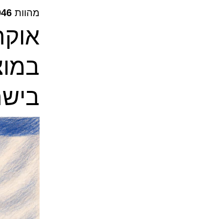
מהוות
946 אנש
אוקר
במוצ
בישר