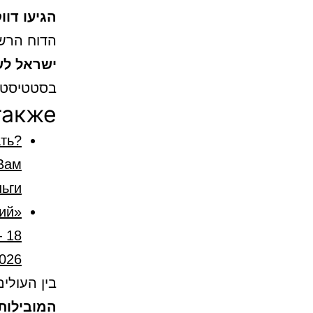
הגיעו דווקא
הדוח הרשמי (פו
ישראל לשנת 
בסטטיסטי
также
ть?
Вам
ьги
кий
— 18
2026
בין העולי
המובילות