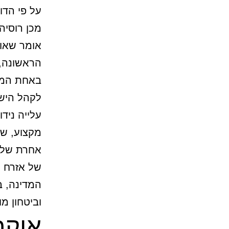
אומר שאוק
הראשונה, 
באחת המע
לקהל הישר
עלייה ניד
מקצוע, שפ
אחרת של ה
של אזרח 
המדינה, 
וביטחון מו
אוקר