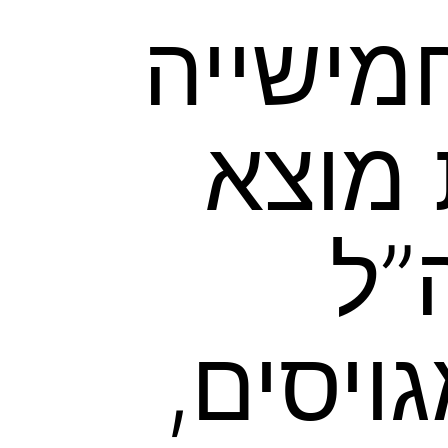
מישייה
 מוצא
”ל
2025: 294 מגויסים,