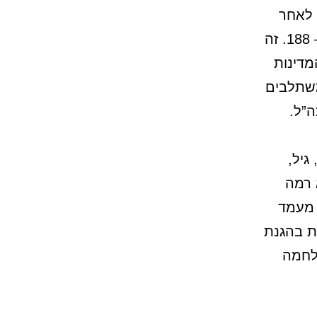
עו מארה”ב — 654 אנשים. לאחר
מכן רוסיה — 549, אתיופיה — 534, אוקראינה — 294 וצרפת — 188. זה
מדינות
משתלבים
”ל.
גיל,
 רמה
 מעמד
ת בהגנת
לחמה