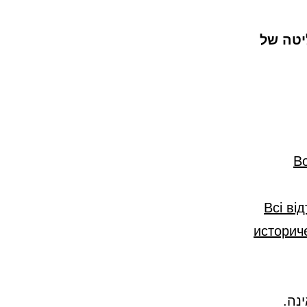
יטה של
В
«Всі в
историч