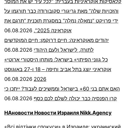
קלאסיקות אוקראיניות בעברית: “לכל עיר יש את המוסר
והזכויות שלה” מאת גריגורי סקובורודה כבר תורגמו על
ידי פרויקט “נמאלה נְמָלָה” במסגרת תוכנית “תרגם את
06.08.2026
אוקראינה 2025”.
יהודים מאוקראינה: חיים דרוקמן: חיים המוקדשים
06.08.2026
לתורה, לישראל ולעם היהודי
«כל גווני הפיתוי» בישראל: מותחן היסטורי ארוטי
אוקראיני יוצג בתל אביב וחיפה – 18 ו-27 באוגוסט
06.08.2026
2026
האם אתם בני 60+ בישראל וממשיכים לעבוד? ייתכן כי
06.08.2026
קרן הפנסיה כבר יכולה לשלם לכם כסף
НАновости Новости Израиля Nikk.Agency
«Всі відтінки спокуси» в Израиле: украинский