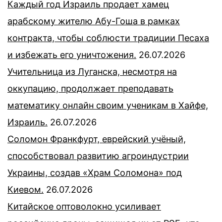
Каждый год Израиль продает хамец
арабскому жителю Абу-Гоша в рамках
контракта, чтобы соблюсти традиции Песаха
и избежать его уничтожения.
26.07.2026
Учительница из Луганска, несмотря на
оккупацию, продолжает преподавать
математику онлайн своим ученикам в Хайфе,
Израиль.
26.07.2026
Соломон Франкфурт, еврейский учёный,
способствовал развитию агроиндустрии
Украины, создав «Храм Соломона» под
Киевом.
26.07.2026
Китайское оптоволокно усиливает