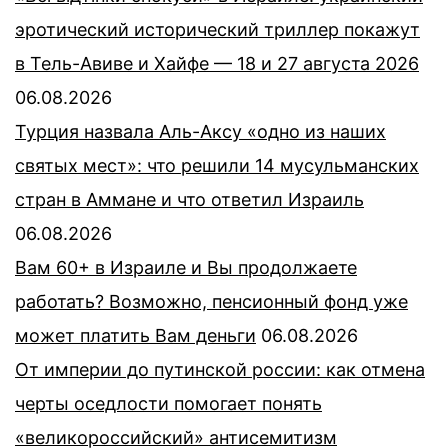
эротический исторический триллер покажут
в Тель-Авиве и Хайфе — 18 и 27 августа 2026
06.08.2026
Турция назвала Аль-Аксу «одно из наших
святых мест»: что решили 14 мусульманских
стран в Аммане и что ответил Израиль
06.08.2026
Вам 60+ в Израиле и Вы продолжаете
работать? Возможно, пенсионный фонд уже
может платить Вам деньги
06.08.2026
От империи до путинской россии: как отмена
черты оседлости помогает понять
«великороссийский» антисемитизм