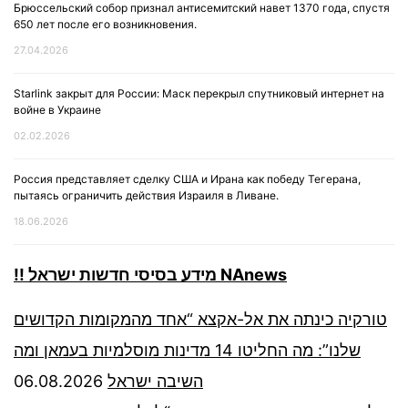
Брюссельский собор признал антисемитский навет 1370 года, спустя
650 лет после его возникновения.
27.04.2026
Starlink закрыт для России: Маск перекрыл спутниковый интернет на
войне в Украине
02.02.2026
Россия представляет сделку США и Ирана как победу Тегерана,
пытаясь ограничить действия Израиля в Ливане.
18.06.2026
!! מידע בסיסי חדשות ישראל NAnews
טורקיה כינתה את אל-אקצא “אחד מהמקומות הקדושים
שלנו”: מה החליטו 14 מדינות מוסלמיות בעמאן ומה
06.08.2026
השיבה ישראל