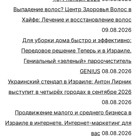
Выпадение волос? Центр Здоровья Волос в
Хайфе: Лечение и восстановление волос
09.08.2026
Для уборки дома быстро и эффективно:
Передовое решение Теперь и в Израиле.
Гениальный «зеленый» пароочиститель
GENIUS
08.08.2026
Украинский стендап в Израиле: Антон Лирник
выступит в четырёх городах в сентябре 2026
08.08.2026
Продвижение малого и среднего бизнеса в
Израиле в интернете. Интернет-маркетинг для
вас
08.08.2026