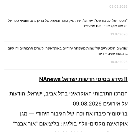
05.05.2026
“הספר שלי על בורשט”: ישראלי, עיתונאי, סופר וצאצא של צדיק כתב והוציא ספר על
בורשט אוקראיני – אנו ממליצים
13.07.2026
שורשים היסטוריים של שמות משפחה יהודיים באוקראינה: קשרים תרבותיים ודו קיום
בן מאות שנים – דעה
18.07.2026
!! מידע בסיסי חדשות ישראל NAnews
המרכז התרבותי האוקראיני בתל אביב, ישראל: הודעות
על אירועים
09.08.2026
בז’יטומיר כיבדו את זכרו של הגיבור היהודי — מגן
אוקראינה מקסים-וולף בוליגין: בליציאום “אור אבנר”