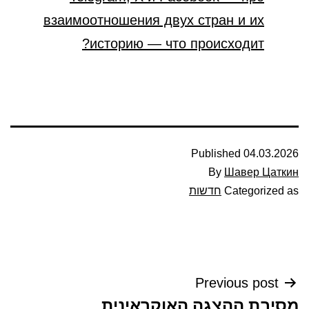
взаимоотношения двух стран и их
историю — что происходит?
Published
04.03.2026
By
Шавер Цаткин
Categorized as
חדשות
ניווט
Previous post
מסיבת ההצגה האוקראינית