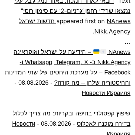
Text "
דובאי לאחר המכה: באזור נמל ג’בל עלי
נמצאו שרידי רחפן ‘גרניום-2’ עם סימון רוסי
"
appeared first on
NAnews חדשות ישראל
.
Nikk.Agency
…
NAnews
– הידיעה על ישראל ואוקראינה
Nikk.Agency ב- Whatsapp, Telegram, X ו-
Facebook – על מערכת היחסים של שתי המדינות
וההיסטוריה שלהן – מה קורה?
-
08.08.2026
-
Новости Израиля
שיפוץ קפסולרי בחיפה ובקריות: מה צריך לכלול
בדירה מוכנה לאכלוס
-
08.08.2026
-
Новости
Израиля