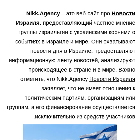
Nikk.Agency
– это веб-сайт про
Новости
Израиля
, предоставляющий частное мнение
группы израильтян с украинскими корнями о
событиях в Израиле и мире. Они охватывают
новости дня в Израиле, предоставляют
информационную ленту новостей, анализируют
происходящее в стране и в мире. Важно
отметить, что Nikk.Agency
Новости Израиля
заявляет, что не имеет отношения к
политическим партиям, организациям или
группам, а его финансирование осуществляется
исключительно из средств участников.