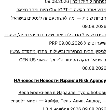
נפתחה לוחית זיכרון
09.08.2026
מדוע אותה בקשה ב-ChatGPT היום ומחר מציגה
חברות שונות — ומה לעשות עם זה לעסקים בישראל
09.08.2026
נשירת שיער? מרכז לבריאות שיער בחיפה: טיפול, שיקום
שיער וטיפול PRP
09.08.2026
לניקיון הבית במהירות וביעילות: פתרון מתקדם עכשיו
בישראל. מנקה הקיטור ה”ירוק” הגאוני GENIUS
08.08.2026
НАновости Новости Израиля Nikk.Agency
Вера Брежнева в Израиле: тур «Любовь
спасёт мир» — Хайфа, Тель-Авив, Ашдод —
1,3,4 ноября 2026
09.08.2026