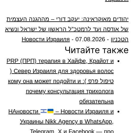
יהודים מאוקראינה: יעקב דורי – מההגנה העצמית
של אודסה ועד לרמטכ”ל הראשון של ישראל ונשיא
הטכניון
-
07.08.2026
-
Новости Израиля
Читайте также
PRP (ПРП) терапия в Хайфе, Крайот и
Север Израиля для здоровья волос (
טיפול פרפ ): кому она может подойти и
почему консультация трихолога
обязательна
НАновости
– Новости Израиля и
Украины Nikk.Agency в WhatsApp,
Telegram, X и Facebook — про