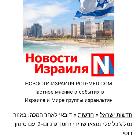
НОВОСТИ ИЗРАИЛЯ POD-MED.COM
Частное мнение о событих в
Израиле и Мире группы израильтян
חדשות ישראל
»
חדשות
»
דובאי לאחר המכה: באזור
נמל ג’בל עלי נמצאו שרידי רחפן ‘גרניום-2’ עם סימון
רוסי