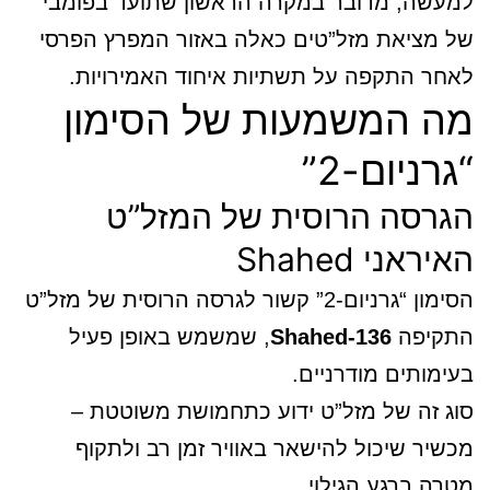
למעשה, מדובר במקרה הראשון שתועד בפומבי
של מציאת מזל”טים כאלה באזור המפרץ הפרסי
לאחר התקפה על תשתיות איחוד האמירויות.
מה המשמעות של הסימון
“גרניום-2”
הגרסה הרוסית של המזל”ט
האיראני Shahed
הסימון “גרניום-2” קשור לגרסה הרוסית של מזל”ט
התקיפה
Shahed-136
, שמשמש באופן פעיל
בעימותים מודרניים.
סוג זה של מזל”ט ידוע כתחמושת משוטטת –
מכשיר שיכול להישאר באוויר זמן רב ולתקוף
מטרה ברגע הגילוי.