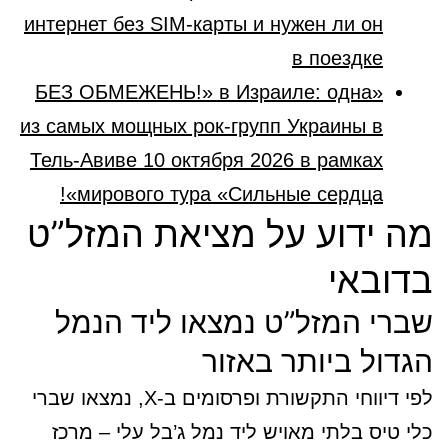
интернет без SIM-карты и нужен ли он
в поездке
«БЕЗ ОБМЕЖЕНЬ!» в Израиле: одна
из самых мощных рок-групп Украины в
Тель-Авиве 10 октября 2026 в рамках
мирового тура «Сильные сердца»!
מה ידוע על מציאת המזל”ט
בדובאי
שברי המזל”ט נמצאו ליד הנמל
הגדול ביותר באזור
לפי דיווחי התקשורת ופרסומים ב-X, נמצאו שברי
כלי טיס בלתי מאויש ליד נמל ג’בל עלי – מרכז