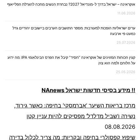
אוקראינה – ישראל בדרך ל-מונדיאל 2027? נבחרת הנשים מחכה להגרלת הפלייאוף
11.06.2026
ערים ישראליות הופכות למעורבות: מספר התושבים הערבים ביישובים יהודיים גדל
כמעט פי ארבעה
25.07.2026
קצין הכוחות המזוינים של אוקראינה “חסיד” קיבל את הפרס הבינלאומי IPA: מה ידוע
על הלוחם ולמה הוא צוין
25.05.2026
!! מידע בסיסי חדשות ישראל NAnews
מרכז בריאות השיער ‘אברמסקי’ בחיפה: כאשר גירוד,
נשירה ו’שביל מדלדל’ מפסיקים להיות עניין קטן
08.08.2026
שיפוץ קפסולרי בחיפה ובקריות: מה צריך לכלול בדירה