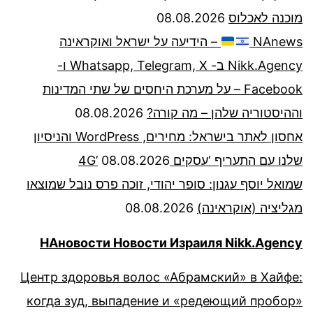
מוכנה לאכלוס
08.08.2026
NAnews
– הידיעה על ישראל ואוקראינה
Nikk.Agency ב- Whatsapp, Telegram, X ו-
Facebook – על מערכת היחסים של שתי המדינות
וההיסטוריה שלהן – מה קורה?
08.08.2026
אחסון לאתר בישראל: מחירים, WordPress והניסיון
שלנו עם התעריף ‘עסקים 4G’
08.08.2026
שמואל יוסף עגנון: סופר יהודי, זוכה פרס נובל שמוצאו
מגליציה (אוקראינה)
08.08.2026
НАновости Новости Израиля Nikk.Agency
Центр здоровья волос «Абрaмский» в Хайфе:
когда зуд, выпадение и «редеющий пробор»