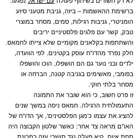
לא רק חשודים בשיתוף פעולה
עם ישראל
נפגעו.
ברשימת ההאשמות – ביזה, גניבת מטעני סיוע
הומניטרי, גניבות רגילות, סמים, מסחר במוצרי
טבק, קשר עם פלגים פלסטיניים יריבים
והשתתפות בקלאנים מקומיים שלא צייתו לחמאס.
חלק נפרד מהדו”ח עוסק בקטינים. לפי הוועדה,
ילדים ובני נוער גם הם הושפלו, הוכו והושפלו
בפומבי, מאשימים בגניבה קטנה, הברחה או
מסחר בלתי חוקי.
זו פרט חשוב, כי הוא שובר את התמונה
התעמולתית הרגילה. חמאס ניסה במשך שנים
להציג את עצמו כ’מגן הפלסטינים’, אך הדו”ח של
האו”ם מראה צד אחר: כאשר שלטון הקבוצה היה
תחת איום, היא פעלה נגד תושבי עזה כמכונת