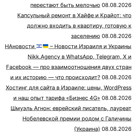
перестают быть мелочью
08.08.2026
Капсульный ремонт в Хайфе и Крайот: что
должно входить в квартиру, готовую к
заселению
08.08.2026
НАновости
– Новости Израиля и Украины
Nikk.Agency в WhatsApp, Telegram, X и
Facebook — про взаимоотношения двух стран
и их историю — что происходит?
08.08.2026
Хостинг для сайта в Израиле: цены, WordPress
и наш опыт тарифа «Бизнес 4G»
08.08.2026
Шмуэль Агнон: еврейский писатель, лауреат
Нобелевской премии родом с Галичины
(Украина)
08.08.2026