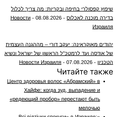
שיפוץ קפסולרי בחיפה ובקריות: מה צריך לכלול
בדירה מוכנה לאכלוס
-
08.08.2026
-
Новости
Израиля
יהודים מאוקראינה: יעקב דורי – מההגנה העצמית
של אודסה ועד לרמטכ”ל הראשון של ישראל ונשיא
הטכניון
-
07.08.2026
-
Новости Израиля
Читайте также
Центр здоровья волос «Абрaмский» в
Хайфе: когда зуд, выпадение и
«редеющий пробор» перестают быть
мелочью
«Всі відтінки спокуси» в Израиле: