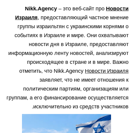
Nikk.Agency
– это веб-сайт про
Новости
Израиля
, предоставляющий частное мнение
группы израильтян с украинскими корнями о
событиях в Израиле и мире. Они охватывают
новости дня в Израиле, предоставляют
информационную ленту новостей, анализируют
происходящее в стране и в мире. Важно
отметить, что Nikk.Agency
Новости Израиля
заявляет, что не имеет отношения к
политическим партиям, организациям или
группам, а его финансирование осуществляется
исключительно из средств участников.