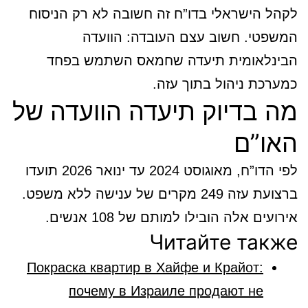
לקהל הישראלי בדו”ח זה חשובה לא רק הניסוח
המשפטי. חשוב עצם העובדה: הוועדה
הבינלאומית תיעדה שחמאס השתמש בפחד
כמערכת ניהול בתוך עזה.
מה בדיוק תיעדה הוועדה של
האו”ם
לפי הדו”ח, מאוגוסט 2024 עד ינואר 2026 תועדו
ברצועת עזה 249 מקרים של ענישה ללא משפט.
אירועים אלה הובילו למותם של 108 אנשים.
Читайте также
Покраска квартир в Хайфе и Крайот:
почему в Израиле продают не