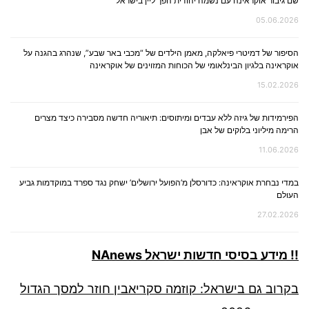
שם גיבור אוקראינה עם נשמה יהודית הפך ליין בישראל
05.06.2026
הסיפור של דמיטרי פיאלקה, מאמן הילדים של “מכבי באר שבע”, שנהרג בהגנה על
אוקראינה בלגיון הבינלאומי של הכוחות המזוינים של אוקראינה
15.02.2026
הפירמידות של גיזה ללא עבדים ומיתוסים: תיאוריה חדשה מסבירה כיצד מצרים
הרימה מיליוני בלוקים של אבן
11.06.2026
במדי נבחרת אוקראינה: כדורסלן מ’הפועל ירושלים’ ישחק נגד ספרד במוקדמות גביע
העולם
27.02.2026
!! מידע בסיסי חדשות ישראל NAnews
בקרוב גם בישראל: קוזמה סקריאבין חוזר למסך הגדול