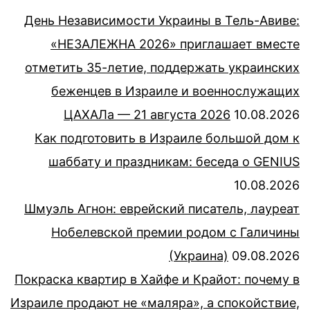
День Независимости Украины в Тель-Авиве:
«НЕЗАЛЕЖНА 2026» приглашает вместе
отметить 35-летие, поддержать украинских
беженцев в Израиле и военнослужащих
ЦАХАЛа — 21 августа 2026
10.08.2026
Как подготовить в Израиле большой дом к
шаббату и праздникам: беседа о GENIUS
10.08.2026
Шмуэль Агнон: еврейский писатель, лауреат
Нобелевской премии родом с Галичины
(Украина)
09.08.2026
Покраска квартир в Хайфе и Крайот: почему в
Израиле продают не «маляра», а спокойствие,