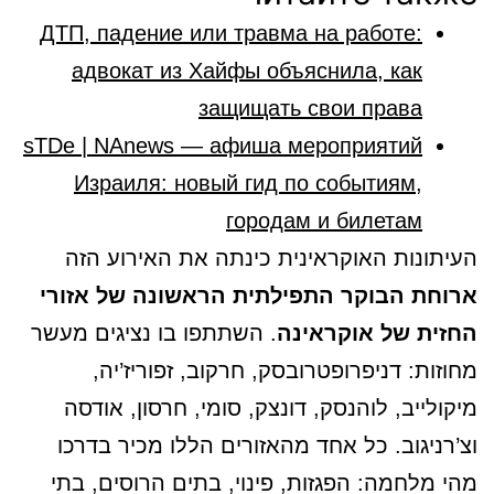
ДТП, падение или травма на работе:
адвокат из Хайфы объяснила, как
защищать свои права
sTDe | NAnews — афиша мероприятий
Израиля: новый гид по событиям,
городам и билетам
העיתונות האוקראינית כינתה את האירוע הזה
ארוחת הבוקר התפילתית הראשונה של אזורי
החזית של אוקראינה
. השתתפו בו נציגים מעשר
מחוזות: דניפרופטרובסק, חרקוב, זפוריז’יה,
מיקולייב, לוהנסק, דונצק, סומי, חרסון, אודסה
וצ’רניגוב. כל אחד מהאזורים הללו מכיר בדרכו
מהי מלחמה: הפגזות, פינוי, בתים הרוסים, בתי