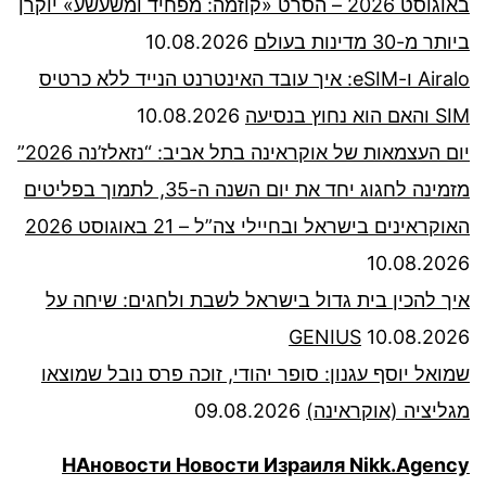
באוגוסט 2026 – הסרט «קוזמה: מפחיד ומשעשע» יוקרן
ביותר מ-30 מדינות בעולם
10.08.2026
Airalo ו-eSIM: איך עובד האינטרנט הנייד ללא כרטיס
SIM והאם הוא נחוץ בנסיעה
10.08.2026
יום העצמאות של אוקראינה בתל אביב: “נזאלז’נה 2026”
מזמינה לחגוג יחד את יום השנה ה-35, לתמוך בפליטים
האוקראינים בישראל ובחיילי צה”ל – 21 באוגוסט 2026
10.08.2026
איך להכין בית גדול בישראל לשבת ולחגים: שיחה על
GENIUS
10.08.2026
שמואל יוסף עגנון: סופר יהודי, זוכה פרס נובל שמוצאו
מגליציה (אוקראינה)
09.08.2026
НАновости Новости Израиля Nikk.Agency