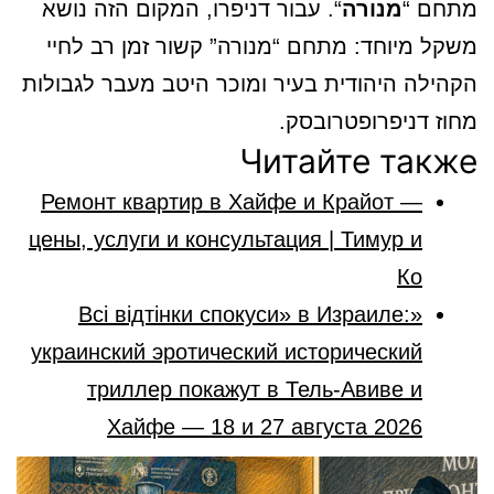
מתחם “
מנורה
“. עבור דניפרו, המקום הזה נושא
משקל מיוחד: מתחם “מנורה” קשור זמן רב לחיי
הקהילה היהודית בעיר ומוכר היטב מעבר לגבולות
מחוז דניפרופטרובסק.
Читайте также
Ремонт квартир в Хайфе и Крайот —
цены, услуги и консультация | Тимур и
Ко
«Всі відтінки спокуси» в Израиле:
украинский эротический исторический
триллер покажут в Тель-Авиве и
Хайфе — 18 и 27 августа 2026