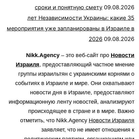
сроки и понятную смету
09.08.2026
35 лет Независимости Украины: какие
мероприятия уже запланированы в Израиле в
2026
09.08.2026
Nikk.Agency
– это веб-сайт про
Новости
Израиля
, предоставляющий частное мнение
группы израильтян с украинскими корнями о
событиях в Израиле и мире. Они охватывают
новости дня в Израиле, предоставляют
информационную ленту новостей, анализируют
происходящее в стране и в мире. Важно
отметить, что Nikk.Agency
Новости Израиля
заявляет, что не имеет отношения к
политическим партиям, организациям или