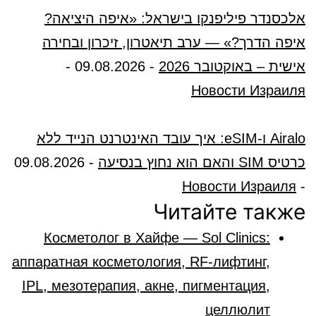
אלכסנדר פיליפנקו בישראל: «איפה היציאה?
איפה הדרך?» — ערב תיאטרון, זיכרון ובחירה
אישית – באוקטובר 2026
-
09.08.2026
-
Новости Израиля
Airalo ו-eSIM: איך עובד האינטרנט הנייד ללא
כרטיס SIM והאם הוא נחוץ בנסיעה
-
09.08.2026
Новости Израиля
-
Читайте также
Косметолог в Хайфе — Sol Clinics:
аппаратная косметология, RF-лифтинг,
IPL, мезотерапия, акне, пигментация,
целлюлит