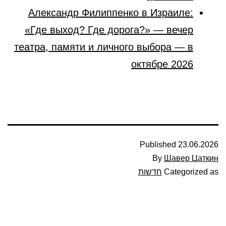
Александр Филиппенко в Израиле:
«Где выход? Где дорога?» — вечер
театра, памяти и личного выбора — в
октябре 2026
Published
23.06.2026
By
Шавер Цаткин
Categorized as
חדשות