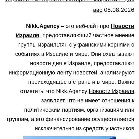
вас
08.08.2026
Nikk.Agency
– это веб-сайт про
Новости
Израиля
, предоставляющий частное мнение
группы израильтян с украинскими корнями о
событиях в Израиле и мире. Они охватывают
новости дня в Израиле, предоставляют
информационную ленту новостей, анализируют
происходящее в стране и в мире. Важно
отметить, что Nikk.Agency
Новости Израиля
заявляет, что не имеет отношения к
политическим партиям, организациям или
группам, а его финансирование осуществляется
исключительно из средств участников.