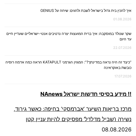
איך להכין בית גדול בישראל לשבת ולחגים: שיחה על GENIUS
01.08.2026
שקר שנולד במוסקבה: איך ברית המועצות יצרה נרטיבים אנטי-ישראליים שעדיין חיים
עד היום
22.07.2026
“כיצד זה היה נראה במדינתך?”: המגזין הגרמני KATAPULT הראה כמה אדמה רוסיה
כובשת באוקראינה
17.07.2026
!! מידע בסיסי חדשות ישראל NAnews
מרכז בריאות השיער ‘אברמסקי’ בחיפה: כאשר גירוד,
נשירה ו’שביל מדלדל’ מפסיקים להיות עניין קטן
08.08.2026