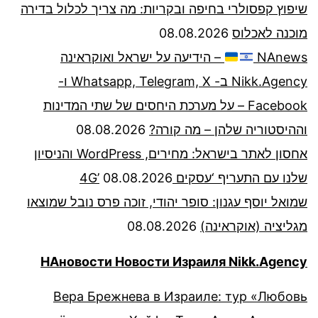
שיפוץ קפסולרי בחיפה ובקריות: מה צריך לכלול בדירה
מוכנה לאכלוס
08.08.2026
NAnews
– הידיעה על ישראל ואוקראינה
Nikk.Agency ב- Whatsapp, Telegram, X ו-
Facebook – על מערכת היחסים של שתי המדינות
וההיסטוריה שלהן – מה קורה?
08.08.2026
אחסון לאתר בישראל: מחירים, WordPress והניסיון
שלנו עם התעריף ‘עסקים 4G’
08.08.2026
שמואל יוסף עגנון: סופר יהודי, זוכה פרס נובל שמוצאו
מגליציה (אוקראינה)
08.08.2026
НАновости Новости Израиля Nikk.Agency
Вера Брежнева в Израиле: тур «Любовь