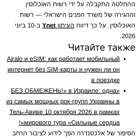
ההחלטה התקבלה על ידי רשות האוכלוסין
וההגירה של משרד הפנים הישראלי — רשות
האוכלוסין. על כך דיווח
העיתון
Ynet
ב-10 ביוני
2026.
Читайте также
Airalo и eSIM: как работает мобильный
интернет без SIM-карты и нужен ли он
в поездке
«БЕЗ ОБМЕЖЕНЬ!» в Израиле: одна
из самых мощных рок-групп Украины в
Тель-Авиве 10 октября 2026 в рамках
мирового тура «Сильные сердца»!
הסיפור של אלכסנדרה הפך לידוע לציבור הרחב