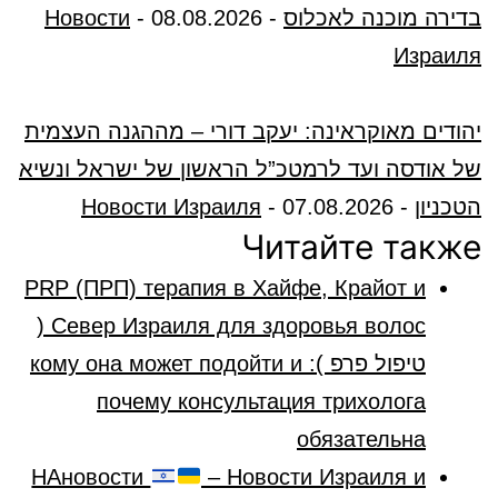
בדירה מוכנה לאכלוס
-
08.08.2026
-
Новости
Израиля
יהודים מאוקראינה: יעקב דורי – מההגנה העצמית
של אודסה ועד לרמטכ”ל הראשון של ישראל ונשיא
הטכניון
-
07.08.2026
-
Новости Израиля
Читайте также
PRP (ПРП) терапия в Хайфе, Крайот и
Север Израиля для здоровья волос (
טיפול פרפ ): кому она может подойти и
почему консультация трихолога
обязательна
НАновости
– Новости Израиля и