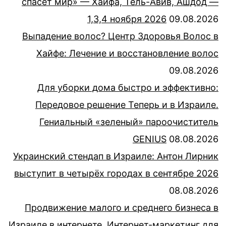
спасёт мир» — Хайфа, Тель-Авив, Ашдод —
1,3,4 ноября 2026
09.08.2026
Выпадение волос? Центр Здоровья Волос в
Хайфе: Лечение и восстановление волос
09.08.2026
Для уборки дома быстро и эффективно:
Передовое решение Теперь и в Израиле.
Гениальный «зеленый» пароочиститель
GENIUS
08.08.2026
Украинский стендап в Израиле: Антон Лирник
выступит в четырёх городах в сентябре 2026
08.08.2026
Продвижение малого и среднего бизнеса в
Израиле в интернете. Интернет-маркетинг для