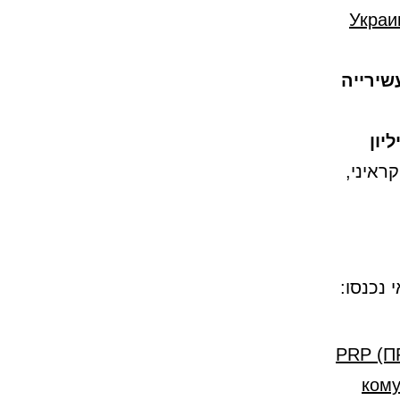
Украи
שירייה
יליון
, שנשארת השוק הראשי ל-IT האוקראיני,
PRP (П
кому она 