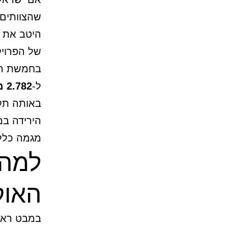
שהצוותים 
היטב את מ
של הפרויק
ל-
2.782 מיליארד דולר
באותה תקופה ב-2025, 
הירידה במ
מגמה כללי
האוק
במבט ראש