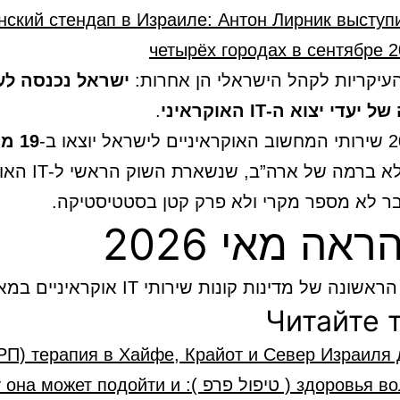
нский стендап в Израиле: Антон Лирник выступ
четырёх городах в сентябре 
יקריות לקהל הישראלי הן אחרות:
ישראל נכנסה לע
די יצוא ה-IT האוקראיני
.
19 מ
. זה לא ברמה של ארה”ב
ר לא מספר מקרי ולא פרק קטן בסטטיסטיקה.
אה מאי 2026
ה של מדינות קונות שירותי IT אוקראיניים במאי נכנסו:
Читайте 
РП) терапия в Хайфе, Крайот и Север Израиля 
здоровья волос ( טיפול פרפ ): может подойти и