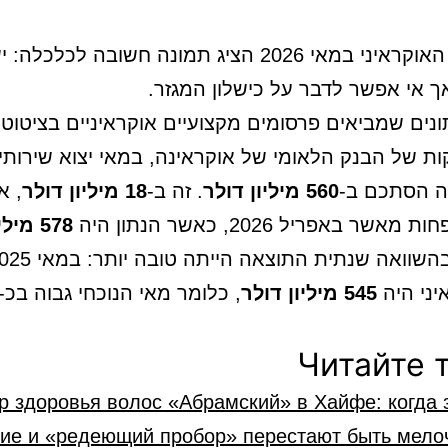
יצוא ה-IT האוקראיני במאי 2026 הציג תמונה חשובה לכלכ
ך אי אפשר לדבר על כישלון המגזר.
ונים שמביאים פרסומים מקצועיים אוקראיניים בציטוט
ת של הבנק הלאומי של אוקראינה, במאי יצוא שירות
ה הסתכם ב-
560 מיליון דולר
. זה ב-
18 מיליון דולר
, א
ות מאשר באפריל 2026, כאשר הנתון היה
578 מיליון דולר
545 מיליון דולר
, כלומר מאי הנוכחי גבוה בכ-
Читайте 
р здоровья волос «Абрaмский» в Хайфе: когда 
ие и «редеющий пробор» перестают быть мело