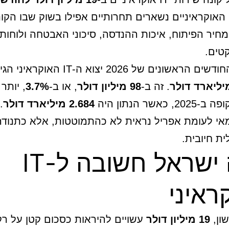
האוקראיניים נשארים תחרותיים אפילו בשוק שבו הקונ
חיר הפיתוח, איכות ההנדסה, סיכוני האבטחה ולוחות 
טים.
בחמשת החודשים הראשונים של 2026 יצוא ה-IT האוקראיני 
. זה ב-
98 מיליון דולר
, או ב-
3.7%
, יותר
כאשר הנתון היה
2.684 מיליארד דולר
.
אי לעומת אפריל נראית לא כהתמוטטות, אלא כתנודה
ת חיובית.
למה ישראל חשובה ל-IT
ראיני
ון,
19 מיליון דולר
עשויים להיראות כסכום קטן על רק