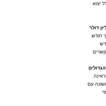
 יצוא
יליון דולר
פוך חודש
דש
קשרים
גדולים
ראינה
שונה עם
י