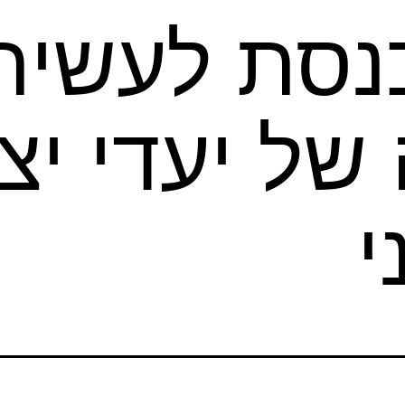
נסת לעשירי
י