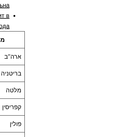
льна
ит в
года
מד
ארה”ב
בריטניה
מלטה
קפריסין
פולין