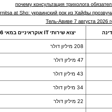
почему консультация трихолога обязате
rnitsa at Sho: украинский рок из Хайфы прозвуч
Тель-Авиве 7 августа 2026 
ינה
יצוא שירותי IT אוקראיניים במאי 2026
208 מיליון דולר
47 מיליון דולר
43 מיליון דולר
34 מיליון דולר
22 מיליון דולר