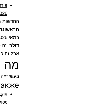
ит в
2026
החדשות הע
הראשונה של יע
במאי 2026 שירותי המחשוב האוקראיניים לישראל יוצאו ב-
דולר
אבל זה כב
מה הר
בעשירייה הראשונ
также
для