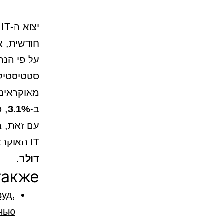
חודשית, א
על פי הנת
סטטיסטיקו
מאוקראינ
ב-
3.1%
, פח
IT האוקראיני היה
דולר
.
также
зуд,
чью