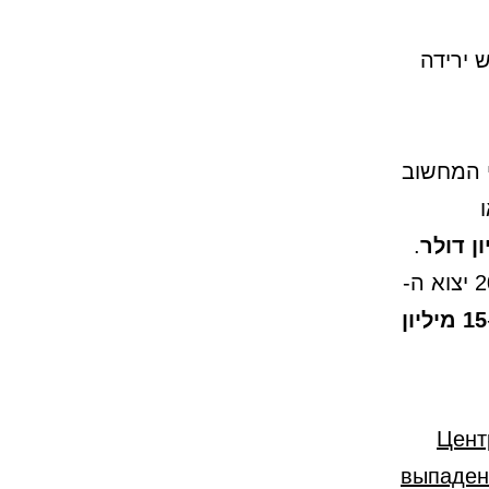
לה: יש ירידה
י המחשוב
ו
.
עם זאת, בהשוואה שנתית התוצאה הייתה טובה יותר: במאי 2025 יצוא ה-
15 מיליון
Цент
выпаден