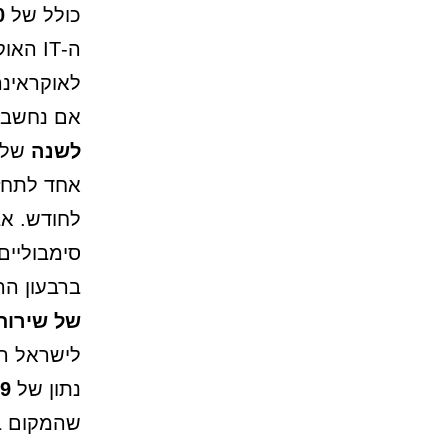
כולל של
560
ה-IT האוקראיני לחודש.
לאוקראינה
אם נחשב א
לשנה
אחד לתחזי
לחודש. אב
סימבוליים,
ברבעון הראשון של 2026
של שירותי IT אוקראי
לישראל ה
נתון של
19 מילי
שהמקום בד