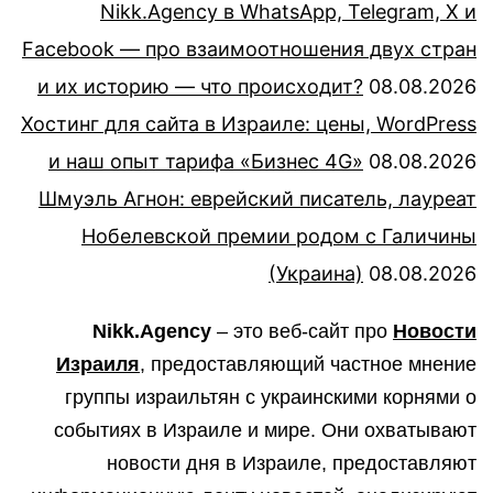
Nikk.Agency в WhatsApp, Telegram, X и
Facebook — про взаимоотношения двух стран
и их историю — что происходит?
08.08.2026
Хостинг для сайта в Израиле: цены, WordPress
и наш опыт тарифа «Бизнес 4G»
08.08.2026
Шмуэль Агнон: еврейский писатель, лауреат
Нобелевской премии родом с Галичины
(Украина)
08.08.2026
Nikk.Agency
– это веб-сайт про
Новости
Израиля
, предоставляющий частное мнение
группы израильтян с украинскими корнями о
событиях в Израиле и мире. Они охватывают
новости дня в Израиле, предоставляют