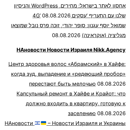
אחסון לאתר בישראל: מחירים, WordPress והניסיון
שלנו עם התעריף ‘עסקים 4G’
08.08.2026
שמואל יוסף עגנון: סופר יהודי, זוכה פרס נובל שמוצאו
מגליציה (אוקראינה)
08.08.2026
НАновости Новости Израиля Nikk.Agency
Центр здоровья волос «Абрaмский» в Хайфе:
когда зуд, выпадение и «редеющий пробор»
перестают быть мелочью
08.08.2026
Капсульный ремонт в Хайфе и Крайот: что
должно входить в квартиру, готовую к
заселению
08.08.2026
НАновости
– Новости Израиля и Украины