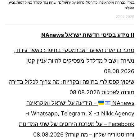
במדי נבחרת אוקראינה: כדורסלן מ’הפועל ירושלים’ ישחק נגד ספרד במוקדמות גביע
העולם
27.02.2026
!! מידע בסיסי חדשות ישראל NAnews
מרכז בריאות השיער ‘אברמסקי’ בחיפה: כאשר גירוד,
נשירה ו’שביל מדלדל’ מפסיקים להיות עניין קטן
08.08.2026
שיפוץ קפסולרי בחיפה ובקריות: מה צריך לכלול בדירה
מוכנה לאכלוס
08.08.2026
NAnews
– הידיעה על ישראל ואוקראינה
Nikk.Agency ב- Whatsapp, Telegram, X ו-
Facebook – על מערכת היחסים של שתי המדינות
וההיסטוריה שלהן – מה קורה?
08.08.2026