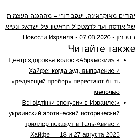
יהודים מאוקראינה: יעקב דורי – מההגנה העצמית
של אודסה ועד לרמטכ”ל הראשון של ישראל ונשיא
הטכניון
-
07.08.2026
-
Новости Израиля
Читайте также
Центр здоровья волос «Абрaмский» в
Хайфе: когда зуд, выпадение и
«редеющий пробор» перестают быть
мелочью
«Всі відтінки спокуси» в Израиле:
украинский эротический исторический
триллер покажут в Тель-Авиве и
Хайфе — 18 и 27 августа 2026