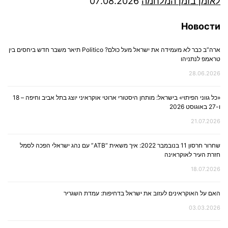
לאומן בזמן המלחמה
07.08.2026
Новости
ארה”ב כבר לא מעמידה את ישראל מעל כולם? Politico תיאר משבר חדש ביחסים בין
טראמפ לנתניהו
28.06.2026
«כל גווני הפיתוי» בישראל: מותחן היסטורי ארוטי אוקראיני יוצג בתל אביב וחיפה – 18
ו-27 באוגוסט 2026
21.07.2026
שחרור חרסון 11 בנובמבר 2022: איך משאית “ATB” עם נהג ישראלי הפכה לסמל
חזרת העיר לאוקראינה
18.07.2026
האם על האוקראינים לעזוב את ישראל בדחיפות: עמדת השגריר
03.03.2026