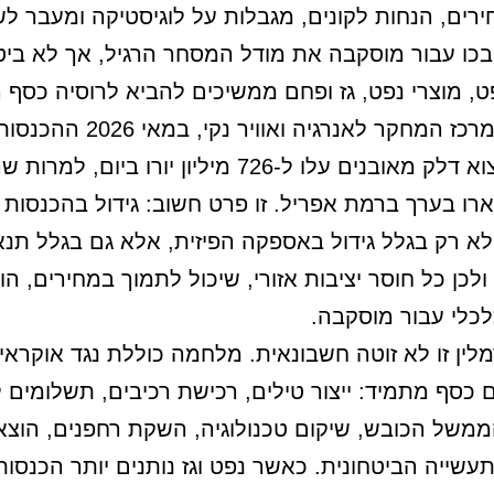
רים, הנחות לקונים, מגבלות על לוגיסטיקה ומעבר לש
כו עבור מוסקבה את מודל המסחר הרגיל, אך לא ביט
ט, מוצרי נפט, גז ופחם ממשיכים להביא לרוסיה כסף ר
לפי נתוני מרכז המחקר לאנרגיה ואוויר נקי, ב
רוסיה מייצוא דלק מאובנים עלו ל-726 מיליון יורו ביום, ל
ארו בערך ברמת אפריל. זו פרט חשוב: גידול בהכנסות י
 רק בגלל גידול באספקה הפיזית, אלא גם בגלל תנא
ולכן כל חוסר יציבות אזורי, שיכול לתמוך במחירים, הו
כלי עבור מוסקבה.
לין זו לא זוטה חשבונאית. מלחמה כוללת נגד אוקראי
 כסף מתמיד: ייצור טילים, רכישת רכיבים, תשלומים ל
משל הכובש, שיקום טכנולוגיה, השקת רחפנים, הוצאו
עשייה הביטחונית. כאשר נפט וגז נותנים יותר הכנסות