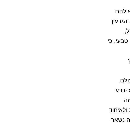
ש להם
הגרעין
ל,
טבעי, כי
ולם.
2025 עברו דרכו כ-רבע
זה
ולאיחוד
זה נשאר