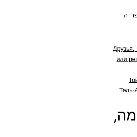
פרדה
Друзья,
или ре
«Т
Тель-
מה,