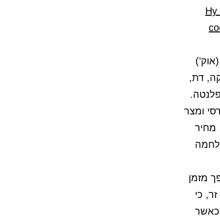
«Ну
со
אוק’)
ה, דת,
פלנטה.
סי ומצר
 מחיר
מלחמה
ך מזמן
ר, כי
 כאשר