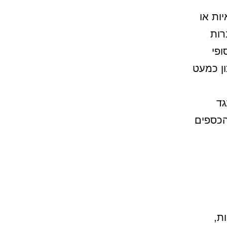
ות או
רות
ופי
ון כמעט
גד
הכספים
ת,