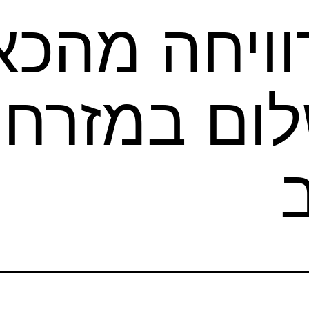
וויחה מהכא
ום במזרח ה