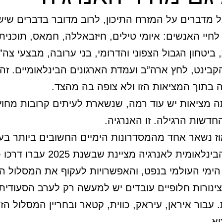
מדברים על המזרח התיכון, לרוב מדובר בדברים שי
לחיי האנשים: איומי טילים, חיזבאללה, חמאס, תוכנית 
ביטחון הגבול הצפוני והדרומי, בני ערובה, מבצעי צה”
בינט, לחץ ארה”ב ועמדת הארגונים הבינלאומיים. זה 
 בתוך המציאות הזו ולא צופה בה מהצד.
 מציאות יש עוד רמה, שנשארת לעיתים קרובות מחוץ
דשות הרגילה. זו האנרגיה.
ז נשאר אחד מהמסדרונות הימיים החשובים ביותר בע
הסוכנות הבינלאומית לאנרגיה מציינת שבשנת 
מי העולמי בנפט, והאפשרויות לעקוף את המסלול ה
צינורות חלופיים עובדים יש למעשה רק לערב הסעודית 
. עבור איראן, עיראק, כווית, קטאר ובחריין המסלול ה
וא.