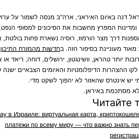
אל דנה באיום האיראני, ארה”ב מנסה לשמור על ערוץ
 ומדינות המפרץ מחשבות את הסיכונים למסופי הנפט
LN והספנות דרך מצר הורמוז, רוסיה נשארת פחות בולטת, 
וד מעוניינת בסיפור הזה. ב
חדשות מהמזרח התיכון
נ
בות יותר טהראן, וושינגטון, ירושלים, דוחה, ריאד או א
קו ההצהרות הדיפלומטיות והאיומים הצבאיים ישנה 
י יש אינטרס שהאזור לא יהפוך לשקט מדי.
א מסתכמת באיראן.
Читайте 
ay в Израиле: виртуальная карта, криптокошел
платежи по всему миру — что важно знать п
регистрац