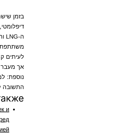
בזמן שישר
דיפלומטי,
ה-G
משתתפת מא
לעיתים קרו
אך מעבר ל
נוספת: למ
התשובה ל
также
ек и
еред
ией