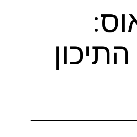
וס:
תיכון