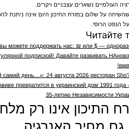
גיה העולמיים נשארים עצבניים ויקרים.
שהשיחה על שלום במזרח התיכון היום אינה ניתנת לה
ל הנפט הרוסי.
Читайте 
 вы можете поддержать нас: ₪ или $ — однораз
гулярной подпиской! Давайте развивать НАнов
вме
ой самий день…»: 24 августа 2026 ресторан Sho
Авиве превратится в украинский дом 1991 года
35-летию Независимости Укра
ח התיכון אינו רק מלח
גם מחיר האנרגיה