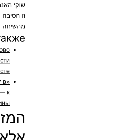
שוקי האנר
זו הסיבה 
מהשיחה ע
также
ово
ости
сте!
? в
 — к
ины
המזר
אלא 