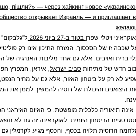
 шо, пішли?» — через хайкинг новое «украинск
общество открывает Израиль — и приглашает в
желаю
וקראיני ויטלי שפרן
בטור ב-27 ביוני 2026
ל”גלבקום” (
 שכבה זו של הסכסוך: המזרח התיכון אינו רק פוליטיק
לי ברית ואויבים, אלא גם אחד מליבות האנרגיה של ה
בוב חדש של מתיחות
סביב ישראל
, איראן, המפרץ הפר
פיע לא רק על ביטחון האזור, אלא גם על מחיר הנפט,
ות היצואנים והיכולת של רוסיה להמשיך לממן את ה
ינה.
 אינה תיאוריה כלכלית מופשטת, כי האיום האיראני הפ
רטגיית הביטחון היומית. לאוקראינה זה גם לא נושא ז
חמה הרוסית תלויה בכסף, והכסף מגיע לקרמלין גם