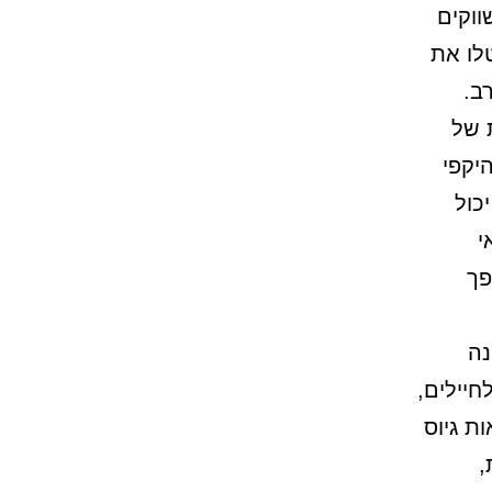
ווקים
לו את
ב.
מאי 2026 ההכנסות של
מרות שהיקפי
כול
י
פך
נה
חיילים,
ת גיוס
,