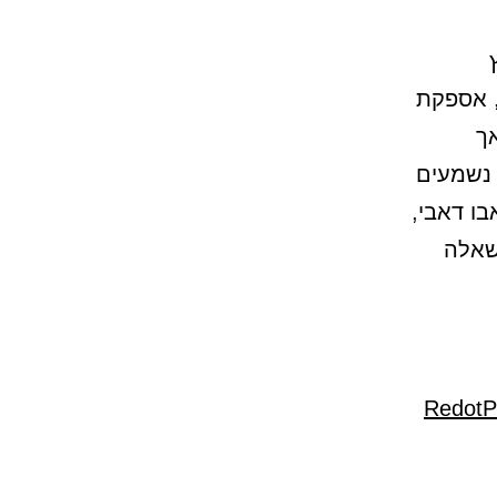
, אספקת
אך
שמעים
בו דאבי,
שאלה
RedotP