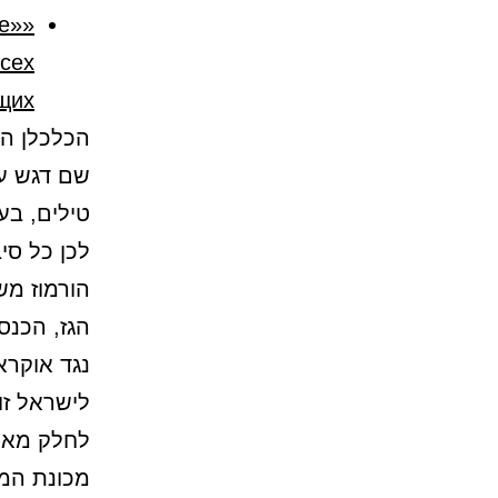
ое»
сех
щих
הכלכלן הא
שם דגש על
טילים, בע
לכן כל סי
הורמוז מש
הגז, הכנס
נגד אוקרא
לישראל זו
לחלק מאסט
מכונת המל