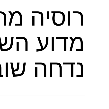
רוסיה מר
מדוע השל
נדחה שוב