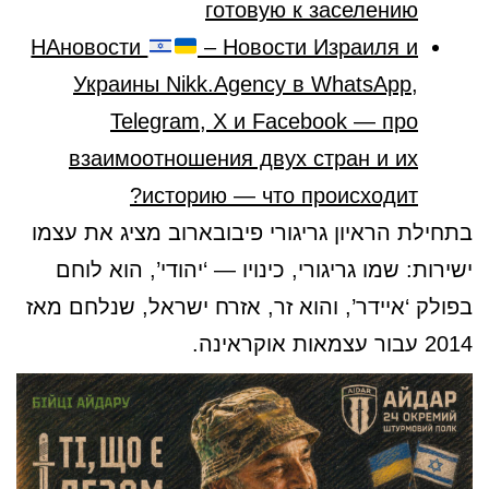
готовую к заселению
НАновости
– Новости Израиля и
Украины Nikk.Agency в WhatsApp,
Telegram, X и Facebook — про
взаимоотношения двух стран и их
историю — что происходит?
בתחילת הראיון גריגורי פיבובארוב מציג את עצמו
ישירות: שמו גריגורי, כינויו — ‘יהודי’, הוא לוחם
בפולק ‘איידר’, והוא זר, אזרח ישראל, שנלחם מאז
2014 עבור עצמאות אוקראינה.