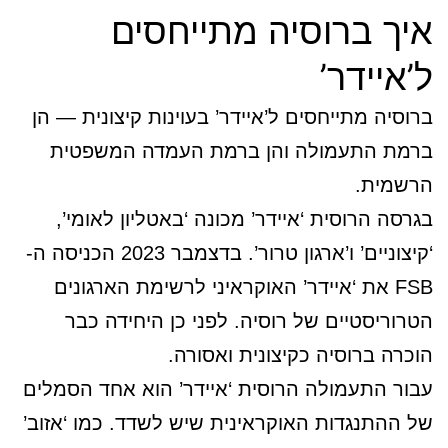
איך ברוסיה מתייחסים
ל’איידר’
ברוסיה מתייחסים ל’איידר’ בעוינות קיצונית — הן
ברמת התעמולה והן ברמת העמדה המשפטית
הרשמית.
בגרסה הרוסית ‘איידר’ מכונה ‘באטליון לאומי’,
‘קיצוניים’ ו’ארגון טרור’. בדצמבר 2023 הכניסה ה-
FSB את ‘איידר’ האוקראיני לרשימת הארגונים
הטרוריסטיים של רוסיה. לפני כן היחידה כבר
הוכרה ברוסיה כקיצונית ואסורה.
עבור התעמולה הרוסית ‘איידר’ הוא אחד הסמלים
של ההתנגדות האוקראינית שיש לשדד. כמו ‘אזוב’