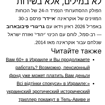
לא במילים, אלא בשירות
הפולק ההסתערותי הנפרד ה-24 של הכוחות
המזוינים של אוקראינה ‘
איידר
‘ פרסם ב-30
באפריל 2026 ראיון וידאו עם
גריגורי פיבובארוב
— רב-סמל, לוחם עם הכינוי ‘יהודי’ ואזרח ישראל
שנלחם עבור אוקראינה מאז 2014.
Читайте также
Вам 60+ в Израиле и Вы продолжаете
работать? Возможно, пенсионный
фонд уже может платить Вам деньги
«Всі відтінки спокуси» в Израиле:
украинский эротический исторический
триллер покажут в Тель-Авиве и