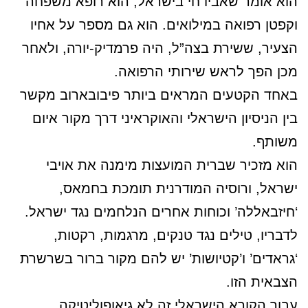
הוא אומר שאביו חי בישראל, הוא רופא משפחה
וקפטן רפואה במילואים. הוא גם מספר על אחיו
הצעיר, ששירת בצה”ל, היה פרמדיק-יורה, ולאחר
מכן הפך לראש שירותי הרפואה.
באחד הקטעים המראים ביותר פיבובארוב מקשר
בין הניסיון הישראלי והאוקראיני דרך מקור איום
משותף.
הוא מזכיר שברית המועצות מימנה את אויבי
ישראל, ורוסיה המודרנית תומכת בחמאס,
‘חיזבאללה’ וכוחות אחרים הנלחמים נגד ישראל.
לדבריו, טילים נגד טנקים, מרגמות, רקטות,
‘גראדים’ ו’קטיושות’ יש להם מקור ברור בשרשרת
הצבאית הזו.
עבור הקורא הישראלי זה לא גיאופוליטיקה