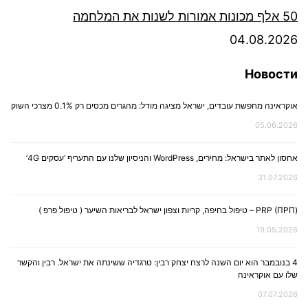
50 אלף מכונות אמורות לשנות את המלחמה
04.08.2026
Новости
אוקראינה מחפשת עובדים, ישראל מציגה מודל: מהגרים מכסים רק 0.1% מצרכי השוק
05.06.2026
אחסון לאתר בישראל: מחירים, WordPress והניסיון שלנו עם התעריף ‘עסקים 4G’
31.07.2026
PRP (ПРП) – טיפול בחיפה, קריות וצפון ישראל לבריאות השיער ( טיפול פרפ )
19.05.2026
4 בנובמבר הוא יום השנה לרצח יצחק רבין: טרגדיה ששינתה את ישראל. רבין והקשר
שלו עם אוקראינה
07.07.2026