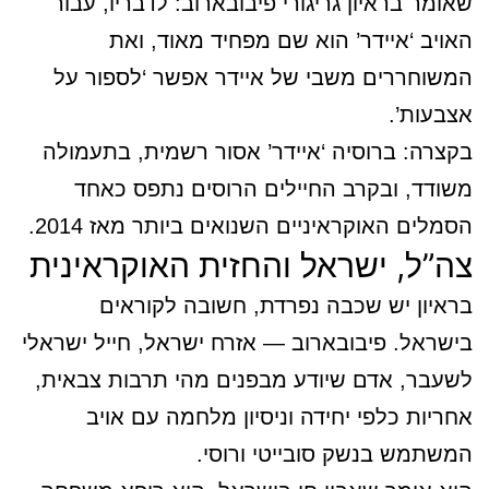
שאומר בראיון גריגורי פיבובארוב: לדבריו, עבור
האויב ‘איידר’ הוא שם מפחיד מאוד, ואת
המשוחררים משבי של איידר אפשר ‘לספור על
אצבעות’.
בקצרה: ברוסיה ‘איידר’ אסור רשמית, בתעמולה
משודד, ובקרב החיילים הרוסים נתפס כאחד
הסמלים האוקראיניים השנואים ביותר מאז 2014.
צה”ל, ישראל והחזית האוקראינית
בראיון יש שכבה נפרדת, חשובה לקוראים
בישראל. פיבובארוב — אזרח ישראל, חייל ישראלי
לשעבר, אדם שיודע מבפנים מהי תרבות צבאית,
אחריות כלפי יחידה וניסיון מלחמה עם אויב
המשתמש בנשק סובייטי ורוסי.