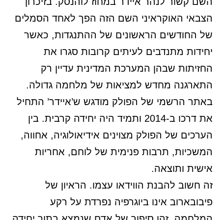
השם קשור לנהר איידר במחוז לוהנסק. בזיכרון
הצבאי האוקראיני השם הזה הפך לאחד הסמלים
של החודשים הראשונים של ההתנגדות, כאשר
יחידות מתנדבים לעיתים קרובות סגרו את
החזיתות שבהן המערכת המדינית עדיין רק
התארגנה מחדש למציאות של מלחמה גדולה.
באתר הרשמי של הפולק מודגש ש’איידר’ התחיל
את דרכו ב-2014 ותמיד היה יחידה קרבית. בין
הערכים של הפולק מצוינים אידיאולוגיה, אחווה,
המשכיות, תרבות פנימית של לוחם, אחריות
אישית ותוצאה.
זה חשוב להבנת הווידאו עצמו. הראיון של
פיבובארוב אינו ביוגרפיה נפרדת על רקע
המלחמה. זהו סיפור של אדם שנמצא בתוך יחידה