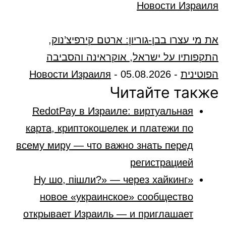
Новости Израиля
את מי עצרו בבן-גוריון: ארטם קירפיצ’נוק,
התקפותיו על ישראל, אוקראינה והסביבה
הפוטינית
-
05.08.2026
-
Новости Израиля
Читайте также
RedotPay в Израиле: виртуальная
карта, криптокошелек и платежи по
всему миру — что важно знать перед
регистрацией
«Ну шо, пішли?» — через хайкинг
новое «украинское» сообщество
открывает Израиль — и приглашает