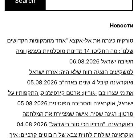
Новости
טורקיה כינתה את אל-אקצא “אחד מהמקומות הקדושים
שלנו”: מה החליטו 14 מדינות מוסלמיות בעמאן ומה
השיבה ישראל
06.08.2026
למשקיעים הוצגה רווח שלא היה: אזרח ישראל
ואוקראינה קיבל 4 שנים בארה”ב
05.08.2026
את מי עצרו בבן-גוריון: ארטם קירפיצ’נוק, התקפותיו על
ישראל, אוקראינה והסביבה הפוטינית
05.08.2026
סרטון: רגינה שפיר. אישה שמציירת את המלחמה
באוקראינה. “הרדיו הכי טוב בישראל”
04.08.2026
אוקראינה שולחת לחזית צבא של רובוטים קרביים: איך