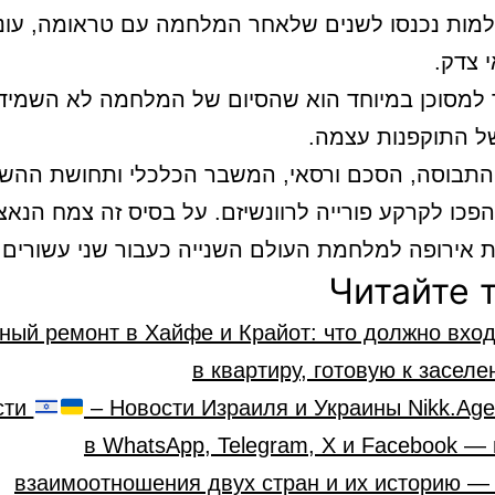
למות נכנסו לשנים שלאחר המלחמה עם טראומה, עוני
 צדק.
למסוכן במיוחד הוא שהסיום של המלחמה לא השמיד
ל התוקפנות עצמה.
 התבוסה, הסכם ורסאי, המשבר הכלכלי ותחושת ההש
פכו לקרקע פורייה לרוונשיזם. על בסיס זה צמח הנאצי
 אירופה למלחמת העולם השנייה כעבור שני עשורים.
Читайте 
ный ремонт в Хайфе и Крайот: что должно вхо
в квартиру, готовую к засел
сти
– Новости Израиля и Украины Nikk.Age
в WhatsApp, Telegram, X и Facebook —
взаимоотношения двух стран и их историю — 