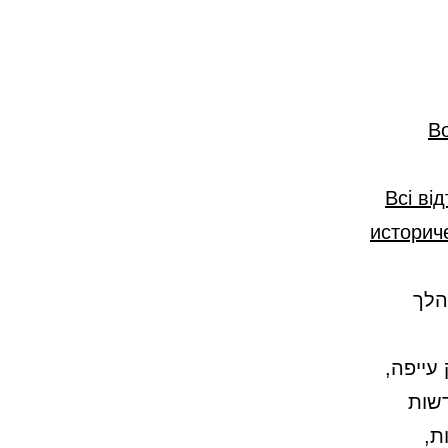
В
«Всі в
историч
הלך
עייפה,
דשות
ת,