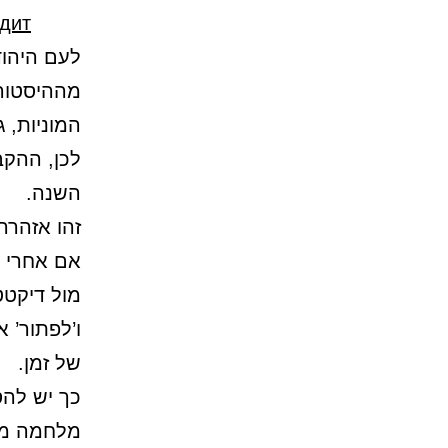
дит?
לעם היהוד
המוניות, 
לכן, ההק
השנה.
זהו אזהרה
אם אחרי מ
מול דיקטט
ו’לפתור’ 
של זמן.
מלחמה מלא