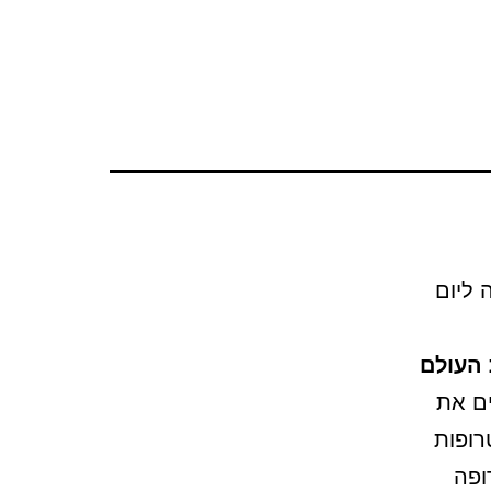
ה ליום
העולם
1918, אם סופרים את
רופות
ירופה