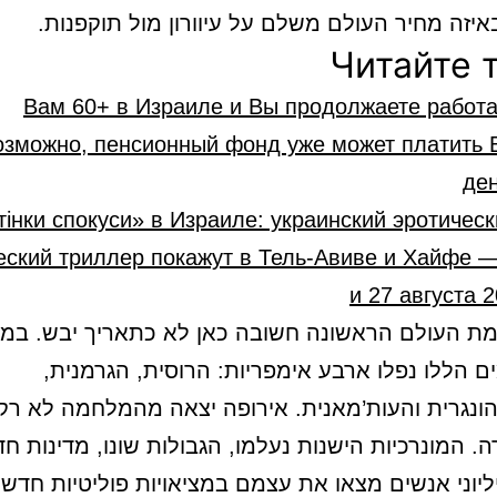
יזה מחיר העולם משלם על עיוורון מול תוקפנות.
Читайте 
Вам 60+ в Израиле и Вы продолжаете работа
озможно, пенсионный фонд уже может платить 
ден
ідтінки спокуси» в Израиле: украинский эротичес
еский триллер покажут в Тель-Авиве и Хайфе 
и 27 августа 
ת העולם הראשונה חשובה כאן לא כתאריך יבש. במ
הימים הללו נפלו ארבע אימפריות: הרוסית, הגרמנית,
ונגרית והעות’מאנית. אירופה יצאה מהמלחמה לא רק 
. המונרכיות הישנות נעלמו, הגבולות שונו, מדינות ח
יליוני אנשים מצאו את עצמם במציאויות פוליטיות חדשו