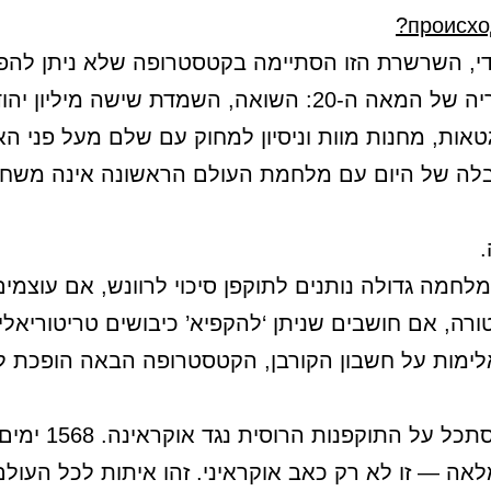
происхо
י, השרשרת הזו הסתיימה בקטסטרופה שלא ניתן להפ
מההיסטוריה של המאה ה-20: השואה, השמדת שישה מיליון 
גטאות, מחנות מוות וניסיון למחוק עם שלם מעל פני ה
בלה של היום עם מלחמת העולם הראשונה אינה משחק
.
לחמה גדולה נותנים לתוקפן סיכוי לרוונש, אם עוצמים 
ורה, אם חושבים שניתן ‘להקפיא’ כיבושים טריטוריאלי
אלימות על חשבון הקורבן, הקטסטרופה הבאה הופכת 
כך יש להסתכל על התוקפנות הרוסית נ
ה — זו לא רק כאב אוקראיני. זהו איתות לכל העולם