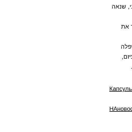
, שנאה
 את
פלה
זם,
Капсуль
НАново