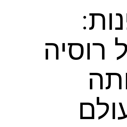
נות:
רוסיה
תה
ולם