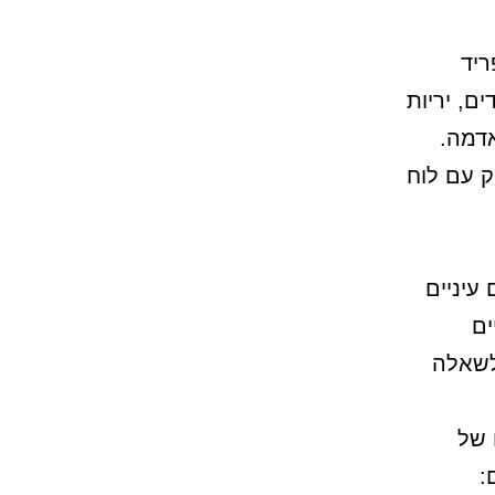
ריד
יהודים, יריות
אדמה.
 עם לוח
עיניים
ים
לשאלה
גד אוקראינה. 1568 ימים של
: