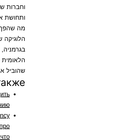
וחברות ש
ותחושת אי
מה שהפך 
הלוגיקה ש
בגרמניה,
הלאומית ה
שהוביל את
также
дить
ению
ncy
 про
что