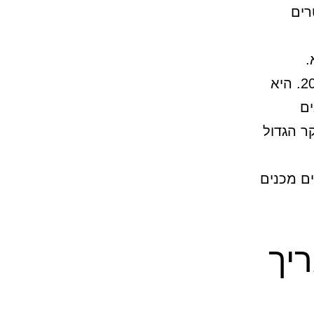
רים
.
המלחמה הרוסית נגד אוקראינה לא התחילה ב-24 בפברואר 2022. היא
ים
ר הגדול
ופיים מכנים
ריך