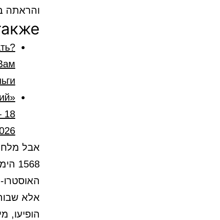
והראתה בא
также
ть?
Вам
ьги
кий
— 18
2026
אבל מלחמ
1568 
האוסטרו-ה
אלא שבורה
הופיעו, מ