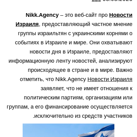
Nikk.Agency
– это веб-сайт про
Новости
Израиля
, предоставляющий частное мнение
группы израильтян с украинскими корнями о
событиях в Израиле и мире. Они охватывают
новости дня в Израиле, предоставляют
информационную ленту новостей, анализируют
происходящее в стране и в мире. Важно
отметить, что Nikk.Agency
Новости Израиля
заявляет, что не имеет отношения к
политическим партиям, организациям или
группам, а его финансирование осуществляется
исключительно из средств участников.