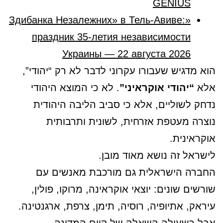
GENIUS
«Здибанка Незалежних» в Тель-Авиве:
праздник 35-летия независимости
Украины — 22 августа 2026
הוא מדגיש שעבורו עקרוני לדבר לא רק “יהודי”,
אלא
“יהודי אוקראיני”
. לא כי המוצא היהודי
נדחק לשוליים, אלא כי סביב הליבה היהודית
נוצרה מעטפת אזרחית, לשונית ותרבותית
אוקראינית.
לישראל זה נושא מאוד מובן.
החברה הישראלית גם מורכבת מאנשים עם
שורשים שונים: יוצאי אוקראינה, מרוקו, פולין,
עיראק, אתיופיה, רוסיה, תימן, צרפת, ארגנטינה.