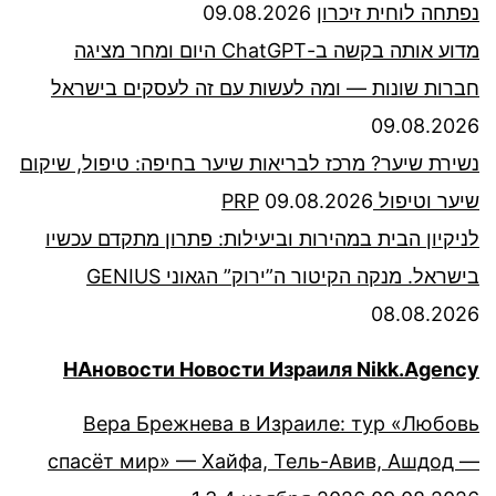
נפתחה לוחית זיכרון
09.08.2026
מדוע אותה בקשה ב-ChatGPT היום ומחר מציגה
חברות שונות — ומה לעשות עם זה לעסקים בישראל
09.08.2026
נשירת שיער? מרכז לבריאות שיער בחיפה: טיפול, שיקום
שיער וטיפול PRP
09.08.2026
לניקיון הבית במהירות וביעילות: פתרון מתקדם עכשיו
בישראל. מנקה הקיטור ה”ירוק” הגאוני GENIUS
08.08.2026
НАновости Новости Израиля Nikk.Agency
Вера Брежнева в Израиле: тур «Любовь
спасёт мир» — Хайфа, Тель-Авив, Ашдод —