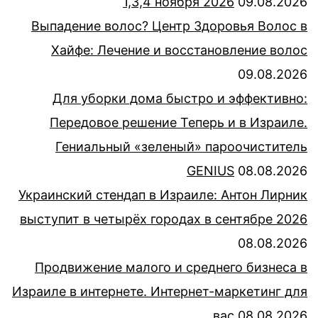
1,3,4 ноября 2026
09.08.2026
Выпадение волос? Центр Здоровья Волос в
Хайфе: Лечение и восстановление волос
09.08.2026
Для уборки дома быстро и эффективно:
Передовое решение Теперь и в Израиле.
Гениальный «зеленый» пароочиститель
GENIUS
08.08.2026
Украинский стендап в Израиле: Антон Лирник
выступит в четырёх городах в сентябре 2026
08.08.2026
Продвижение малого и среднего бизнеса в
Израиле в интернете. Интернет-маркетинг для
вас
08.08.2026