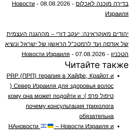
בדירה מוכנה לאכלוס
-
08.08.2026
-
Новости
Израиля
יהודים מאוקראינה: יעקב דורי – מההגנה העצמית
של אודסה ועד לרמטכ”ל הראשון של ישראל ונשיא
הטכניון
-
07.08.2026
-
Новости Израиля
Читайте также
PRP (ПРП) терапия в Хайфе, Крайот и
Север Израиля для здоровья волос (
טיפול פרפ ): кому она может подойти и
почему консультация трихолога
обязательна
НАновости
– Новости Израиля и