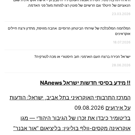
הנאציזם של היטלר וגם הרשיזם של פוטין רצו למחות מעל פני האדמה.
23.03.2026
המלחמה המלוכלכת של שירותי הביטחון הרוסיים: אהבה מזויפת, מתדון ורצח חיילים
אוקראינים
18.07.2026
ישראל הכירה ברצח העם הארמני: חוב היסטורי או מכה לטורקיה?
28.06.2026
!! מידע בסיסי חדשות ישראל NAnews
המרכז התרבותי האוקראיני בתל אביב, ישראל: הודעות
על אירועים
09.08.2026
בז’יטומיר כיבדו את זכרו של הגיבור היהודי — מגן
אוקראינה מקסים-וולף בוליגין: בליציאום “אור אבנר”