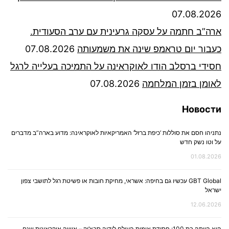
07.08.2026
ארה”ב חתמה על עסקה גרעינית עם ערב הסעודית.
כעבור יום טראמפ שינה את משמעותה
07.08.2026
חסידי ברסלב הודו לאוקראינה על התמיכה בעלייה לרגל
לאומן בזמן המלחמה
07.08.2026
Новости
נתניהו חסם את סוללות ‘כיפת ברזל’ האמריקאיות לאוקראינה: מדוע בארה”ב מדברים
על וטו נשק חדש
01.08.2026
GBT Global עכשיו גם בחיפה: אשראי, מחיקת חובות או פשיטת רגל לתושבי צפון
ישראל
12.06.2026
היא הייתה בת 100: חסידת אומות העולם לידיה סבצ’וק – אישה אוקראינית שגם