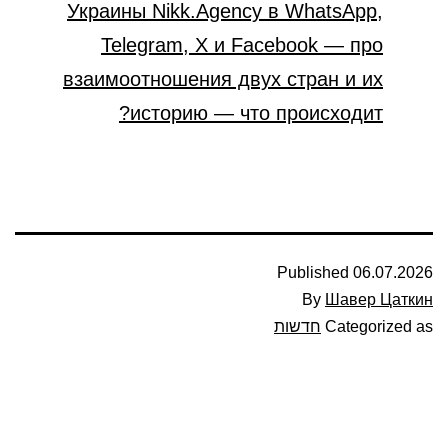
Украины Nikk.Agency в WhatsApp,
Telegram, X и Facebook — про
взаимоотношения двух стран и их
историю — что происходит?
Published
06.07.2026
By
Шавер Цаткин
Categorized as
חדשות