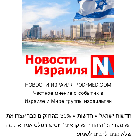
НОВОСТИ ИЗРАИЛЯ POD-MED.COM
Частное мнение о событих в
Израиле и Мире группы израильтян
חדשות ישראל
»
חדשות
»
30% מהחזקים כבר עצרו את
האימפריה: “היהודי האוקראיני” יוסיפ זיסלס אמר את מה
שלא נעים לרבים לשמוע