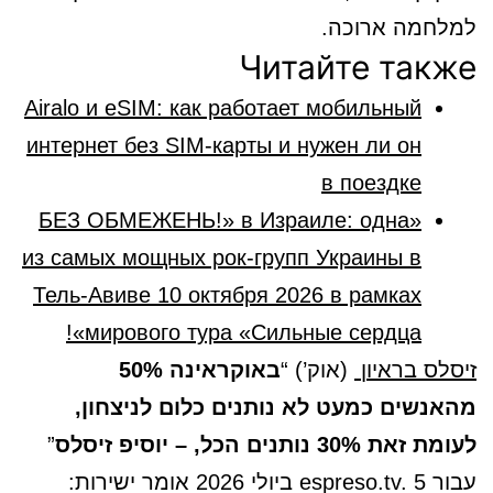
למלחמה ארוכה.
Читайте также
Airalo и eSIM: как работает мобильный
интернет без SIM-карты и нужен ли он
в поездке
«БЕЗ ОБМЕЖЕНЬ!» в Израиле: одна
из самых мощных рок-групп Украины в
Тель-Авиве 10 октября 2026 в рамках
мирового тура «Сильные сердца»!
זיסלס בראיון
(אוק’) “
באוקראינה 50%
מהאנשים כמעט לא נותנים כלום לניצחון,
לעומת זאת 30% נותנים הכל, – יוסיפ זיסלס
”
עבור espreso.tv. 5 ביולי 2026 אומר ישירות: