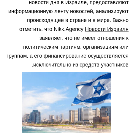
новости дня в Израиле, предоставляют
информационную ленту новостей, анализируют
происходящее в стране и в мире. Важно
отметить, что Nikk.Agency
Новости Израиля
заявляет, что не имеет отношения к
политическим партиям, организациям или
группам, а его финансирование осуществляется
исключительно из средств участников.