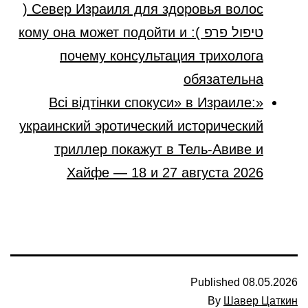
Север Израиля для здоровья волос (
טיפול פרפ ): кому она может подойти и
почему консультация трихолога
обязательна
«Всі відтінки спокуси» в Израиле:
украинский эротический исторический
триллер покажут в Тель-Авиве и
Хайфе — 18 и 27 августа 2026
Published
08.05.2026
By
Шавер Цаткин