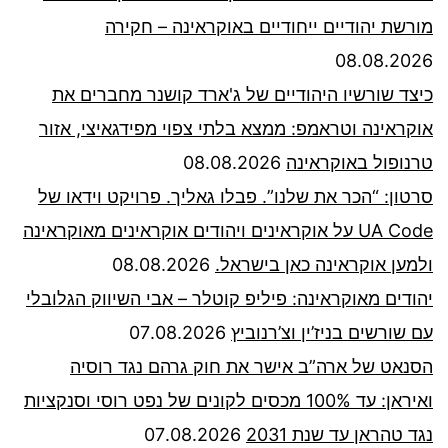
מורשת יהודיים ייחודיים באוקראינה – חקירה
08.08.2026
כיצד שורשיו היהודיים של ג'ארד קושנר מחברים את
אוקראינה וטראמפ: ממצא בלתי צפוי מפידגאיצי, אזור
טרנופול באוקראינה
08.08.2026
סרטון: “הכר את שלנו”. פבלו גאליך. פרויקט וידאו של
UA Code על אוקראינים ויהודים אוקראינים מאוקראינה
ולמען אוקראינה כאן בישראל.
08.08.2026
יהודים מאוקראינה: פיליפ קוטלר – אבי השיווק הגלובלי
עם שורשים בניז’ין וצ’רנוביץ
07.08.2026
הסנאט של ארה”ב אישר את חוק גרהם נגד רוסיה
ואיראן: עד 100% מכסים לקונים של נפט רוסי וסנקציות
נגד טהראן עד שנת 2031
07.08.2026