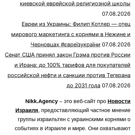
киевской еврейской религиозной школы
07.08.2026
Евреи из Украины: Филип Котлер — отец
мирового маркетинга с корнями в Нежине и
Черновцах #євреїзукраїни
07.08.2026
Сенат США принял закон Грэма против России
и Ирана: до 100% тарифов для покупателей
российской нефти и санкции против Тегерана
до 2031 года
07.08.2026
Nikk.Agency
– это веб-сайт про
Новости
Израиля
, предоставляющий частное мнение
группы израильтян с украинскими корнями о
событиях в Израиле и мире. Они охватывают