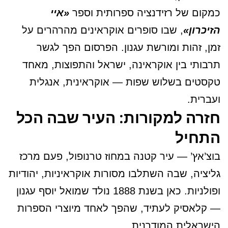
כמקום של רזידנציה ספרותית וספר
«איי
הזיכרון»
, שבו סופרים אוקראינים מהרהרים על
זמן, זהות ומורשת עגנון. הפרסום הפך לגשר
תרבותי בין אוקראינה, ישראל והתפוצות, מאחד
טקסטים בשלוש שפות — אוקראינית, אנגלית
ועברית.
חזרה למקורות: העיר שבה הכל
התחיל
בוצ’אץ’ — עיר קטנה במחוז טרנופול, פעם מרכז
גליציה, שבה השתלבו מסורות אוקראיניות, יהודיות
ופולניות. כאן בשנת 1888 נולד שמואל יוסף עגנון
— קלאסיק לעתיד, שהפך לאחד מיוצרי הספרות
הישראלית המודרנית.