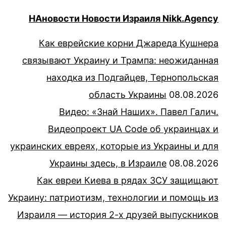
НАновости Новости Израиля Nikk.Agency
Как еврейские корни Джареда Кушнера
связывают Украину и Трампа: неожиданная
находка из Подгайцев, Тернопольская
область Украины
08.08.2026
Видео: «Знай Наших». Павел Галич.
Видеопроект UA Code об украинцах и
украинских евреях, которые из Украины и для
Украины здесь, в Израиле
08.08.2026
Как евреи Киева в рядах ЗСУ защищают
Украину: патриотизм, технологии и помощь из
Израиля — история 2-х друзей выпускников