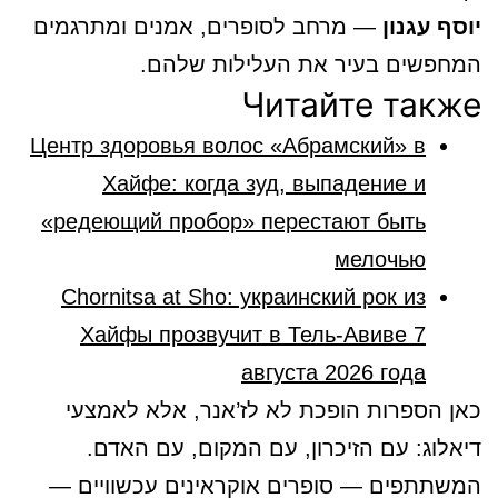
יוסף עגנון
— מרחב לסופרים, אמנים ומתרגמים
המחפשים בעיר את העלילות שלהם.
Читайте также
Центр здоровья волос «Абрaмский» в
Хайфе: когда зуд, выпадение и
«редеющий пробор» перестают быть
мелочью
Chornitsa at Sho: украинский рок из
Хайфы прозвучит в Тель-Авиве 7
августа 2026 года
כאן הספרות הופכת לא לז’אנר, אלא לאמצעי
דיאלוג: עם הזיכרון, עם המקום, עם האדם.
המשתתפים — סופרים אוקראינים עכשוויים —