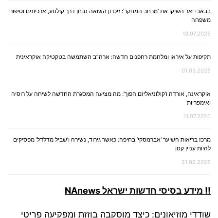
בבאבי יאר השיקו את ‘מרחב המחקר’: זיכרון השואה נבחן דרך קולנוע, ארכיונים וסיפורי
משפחה
13.07.2026
תקיפות על איראן ומלחמת רחפנים חדשה: ארה”ב השתמשה בטקטיקה אוקראינית
01.03.2026
אוקראינה, אורדה ו’קולוניאליזם הפוך’: מה מציעה המסגרת החדשה לשיחה על רוסיה
ואימפריות
11.07.2026
מרכז בריאות השיער ‘אברמסקי’ בחיפה: כאשר גירוד, נשירה ו’שביל מדלדל’ מפסיקים
להיות עניין קטן
21.02.2026
!! מידע בסיסי חדשות ישראל NAnews
שודדי מוזיאונים: כיצד מוסקבה בוזזת ומפקיעה פריטי