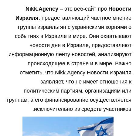
Nikk.Agency
– это веб-сайт про
Новости
Израиля
, предоставляющий частное мнение
группы израильтян с украинскими корнями о
событиях в Израиле и мире. Они охватывают
новости дня в Израиле, предоставляют
информационную ленту новостей, анализируют
происходящее в стране и в мире. Важно
отметить, что Nikk.Agency
Новости Израиля
заявляет, что не имеет отношения к
политическим партиям, организациям или
группам, а его финансирование осуществляется
исключительно из средств участников.