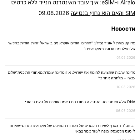
Airalo ו-eSIM: איך עובד האינטרנט הנייד ללא כרטיס
SIM והאם הוא נחוץ בנסיעה
09.08.2026
Новости
פרויקט מאת ליאוניד נבזלין: “חוזרים יהודים אוקראינים בישראל: זהות יהודית בהקשר
של המלחמה הרוסית-אוקראינית”
01.05.2026
מדינה ערבית שהציעה להונות את ישראל: איזו מדינה עומדת מאחורי התוכנית ‘שלום
עכשיו – מלחמה אחר כך’
10.08.2026
DNA שלא שכחה: מה הגנטיקה המודרנית באמת אומרת על העם היהודי
06.05.2026
רב חב”ד הצטרף לשירות הכמרים של הכוחות המזוינים של אוקראינה: נחום-שמחה
לייטנס מקמנסקו מונה לעוזר כומר צבאי