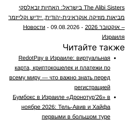
The Alibi Sisters בישראל: האחיות זבאלסקי
מביאות מוזיקה אוקראינית-יהודית, יידיש וקלייזמר
– אוקטובר 2026
-
09.08.2026
-
Новости
Израиля
Читайте также
RedotPay в Израиле: виртуальная
карта, криптокошелек и платежи по
всему миру — что важно знать перед
регистрацией
Бумбокс в Израиле «Дронотур’26» в
ноябре 2026: Тель-Авив и Хайфа
первыми в большом туре