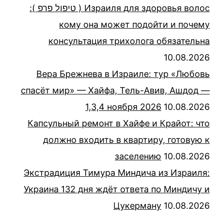
Израиля для здоровья волос ( טיפול פרפ ):
кому она может подойти и почему
консультация трихолога обязательна
10.08.2026
Вера Брежнева в Израиле: тур «Любовь
спасёт мир» — Хайфа, Тель-Авив, Ашдод —
1,3,4 ноября 2026
10.08.2026
Капсульный ремонт в Хайфе и Крайот: что
должно входить в квартиру, готовую к
заселению
10.08.2026
Экстрадиция Тимура Миндича из Израиля:
Украина 132 дня ждёт ответа по Миндичу и
Цукерману
10.08.2026