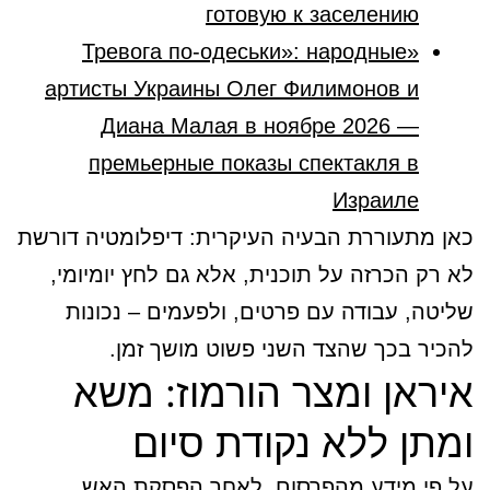
готовую к заселению
«Тревога по-одеськи»: народные
артисты Украины Олег Филимонов и
Диана Малая в ноябре 2026 —
премьерные показы спектакля в
Израиле
כאן מתעוררת הבעיה העיקרית: דיפלומטיה דורשת
לא רק הכרזה על תוכנית, אלא גם לחץ יומיומי,
שליטה, עבודה עם פרטים, ולפעמים – נכונות
להכיר בכך שהצד השני פשוט מושך זמן.
איראן ומצר הורמוז: משא
ומתן ללא נקודת סיום
על פי מידע מהפרסום, לאחר הפסקת האש