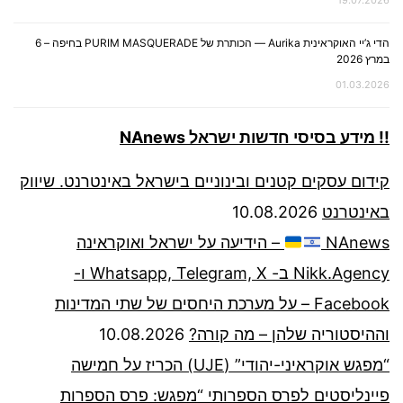
19.07.2026
הדי ג’יי האוקראינית Aurika — הכותרת של PURIM MASQUERADE בחיפה – 6
במרץ 2026
01.03.2026
!! מידע בסיסי חדשות ישראל NAnews
קידום עסקים קטנים ובינוניים בישראל באינטרנט. שיווק
באינטרנט
10.08.2026
NAnews
– הידיעה על ישראל ואוקראינה
Nikk.Agency ב- Whatsapp, Telegram, X ו-
Facebook – על מערכת היחסים של שתי המדינות
וההיסטוריה שלהן – מה קורה?
10.08.2026
“מפגש אוקראיני-יהודי” (UJE) הכריז על חמישה
פיינליסטים לפרס הספרותי “מפגש: פרס הספרות