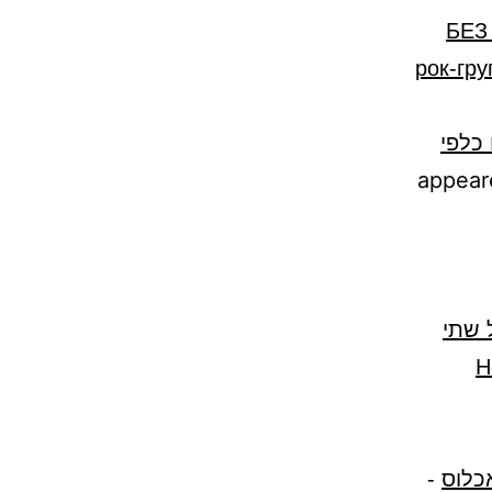
«БЕ
рок-гру
כלפי
סים של שתי
Н
כלוס
-