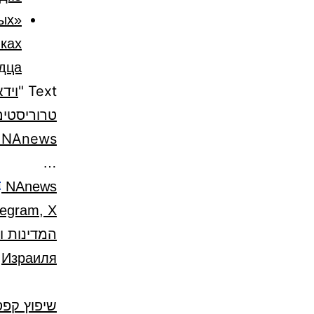
ых
мках
ца»!
Text "
ויד
טרוריסטים 
NAnews חדשות ישראל Nikk.Agency
…
NAnews
המדינות ו
Израиля
שיפוץ קפס