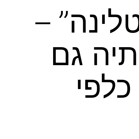
לינה” –
יה גם
כלפי