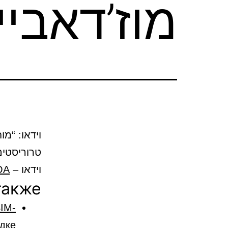
מוז’דאביי
וידאו: “מ
טרוריסטים 
וידאו –
OA
также
SIM-
здке