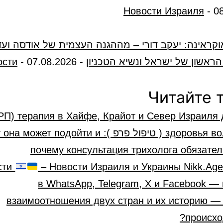
Новости Израиля
-
0
וקראינה: יעקב דורי – מההגנה העצמית של אודסה ועד
ראשון של ישראל ונשיא הטכניון
-
07.08.2026
-
ости
Читайте 
РП) терапия в Хайфе, Крайот и Север Израиля 
здоровья волос ( טיפול פרפ ): может подойти и
почему консультация трихолога обязате
сти
– Новости Израиля и Украины Nikk.Age
в WhatsApp, Telegram, X и Facebook —
взаимоотношения двух стран и их историю — 
происхо