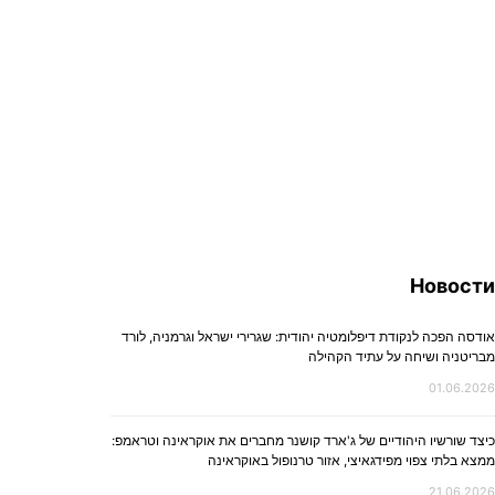
Новости
אודסה הפכה לנקודת דיפלומטיה יהודית: שגרירי ישראל וגרמניה, לורד
מבריטניה ושיחה על עתיד הקהילה
01.06.2026
כיצד שורשיו היהודיים של ג'ארד קושנר מחברים את אוקראינה וטראמפ:
ממצא בלתי צפוי מפידגאיצי, אזור טרנופול באוקראינה
21.06.2026