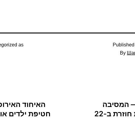
egorized as
Publishe
By
Шав
 אביב — המסיבה
האיחוד האירופי
ה”אוקראינית” הלבנה לשבועות חוזרת ב-22