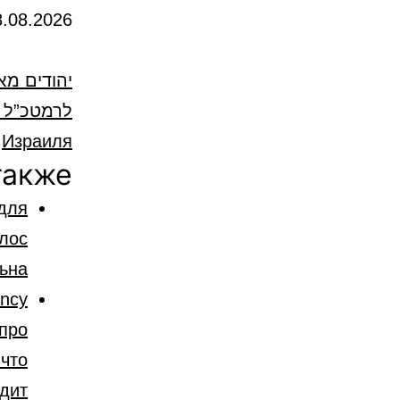
8.08.2026
יהודים מא
לרמטכ”ל ה
Израиля
также
для
льна
ncy
 про
что
дит?