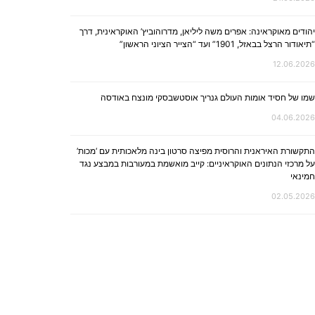
יהודים מאוקראינה: אפרים משה ליליאן, מדרוהוביץ’ האוקראינית, דרך
“תיאודור הרצל בבאזל, 1901” ועד “הצייר הציוני הראשון”
12.06.2026
שמו של חסיד אומות העולם גנריך אוסטשבסקי מונצח באודסה
04.06.2026
התקשורת האיראנית והרוסית מפיצה סרטון בינה מלאכותית עם ‘מכות’
על מרכזי הנתונים האוקראיניים: קייב מואשמת במעורבות במבצע נגד
חמינאי
02.05.2026