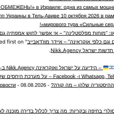
З ОБМЕЖЕНЬ!» в Израиле: одна из самых мощн
пп Украины в Тель-Авиве 10 октября 2026 в ра
мирового тура «Сильные серд
או: “מוחות מפלסטלינה” – אי אפשר לחוש אמפתיה גם 
וגם כלפי אוקראינה” – איידר מוז’דאבייב
" appeared first on
.
– הידיעה על ישראל ואוקראינה Nikk.Agency ב-
Whatsapp, Telegram, X ו- Facebook – על מערכת היח
ההיסטוריה שלהן – מה קורה?
-
08.08.2026
-
овости
ולרי בחיפה ובקריות: מה צריך לכלול בדירה מוכנה לא