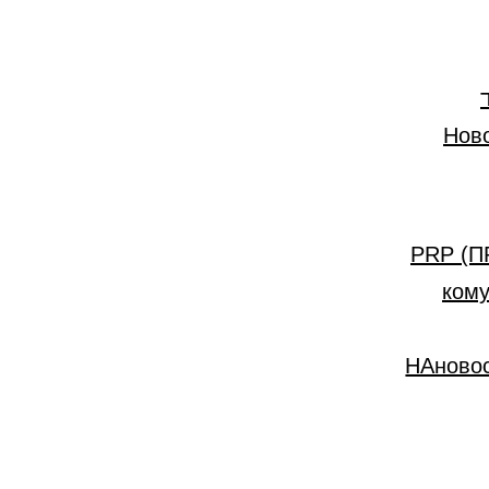
Нов
PRP (П
кому она 
НАново