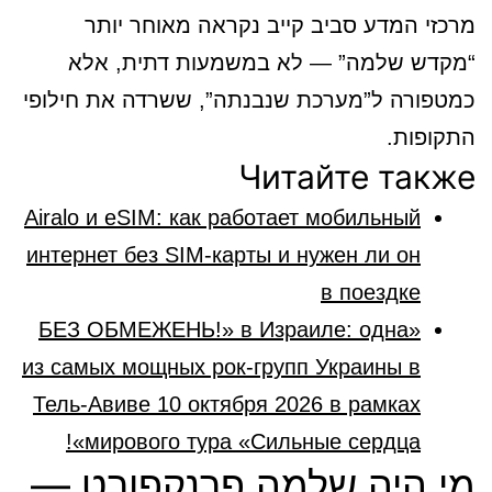
מרכזי המדע סביב קייב נקראה מאוחר יותר
“מקדש שלמה” — לא במשמעות דתית, אלא
כמטפורה ל”מערכת שנבנתה”, ששרדה את חילופי
התקופות.
Читайте также
Airalo и eSIM: как работает мобильный
интернет без SIM-карты и нужен ли он
в поездке
«БЕЗ ОБМЕЖЕНЬ!» в Израиле: одна
из самых мощных рок-групп Украины в
Тель-Авиве 10 октября 2026 в рамках
мирового тура «Сильные сердца»!
מי היה שלמה פרנקפורט —