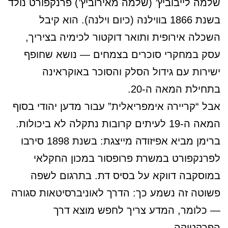
שלמה לייבוביץ’ (שלמה מאירוביץ’) פרנקפורט נולד
בשנת 1866 בווילנה (כיום וילנה). הוא קיבל
השכלה אירופית ותואר דוקטור לכימיה בציריך,
עסק במחקרי סוכרים בצמחים — נושא שחופף
ישירות עם גידול הסלק והסוכר באוקראינה
בתחילת המאה ה-20.
אבל “קריירה אימפריאלית” עבור מדען יהודי בסוף
המאה ה-19 לעיתים קרובות נתקלה לא ביכולות.
ברימן מביא אפיזודה מייצגת: בשנת 1898 סירבו
לפרנקפורט במשרת פרופסור במכון החקלאי
במוסקבה דווקא על בסיס דת. בתרגום לשפה
פשוטה זה נשמע כך: הדרך לאוניברסיטאות סגורה
— כלומר, המדע צריך לחפש מוצא דרך
הפרקטיקה.