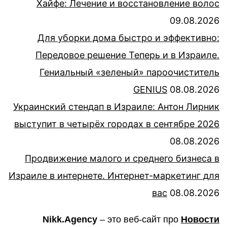
Хайфе: Лечение и восстановление волос
09.08.2026
Для уборки дома быстро и эффективно:
Передовое решение Теперь и в Израиле.
Гениальный «зеленый» пароочиститель
GENIUS
08.08.2026
Украинский стендап в Израиле: Антон Лирник
выступит в четырёх городах в сентябре 2026
08.08.2026
Продвижение малого и среднего бизнеса в
Израиле в интернете. Интернет-маркетинг для
вас
08.08.2026
Nikk.Agency
– это веб-сайт про
Новости