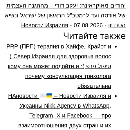
יהודים מאוקראינה: יעקב דורי – מההגנה העצמית
של אודסה ועד לרמטכ”ל הראשון של ישראל ונשיא
הטכניון
-
07.08.2026
-
Новости Израиля
Читайте также
PRP (ПРП) терапия в Хайфе, Крайот и
Север Израиля для здоровья волос (
טיפול פרפ ): кому она может подойти и
почему консультация трихолога
обязательна
НАновости
– Новости Израиля и
Украины Nikk.Agency в WhatsApp,
Telegram, X и Facebook — про
взаимоотношения двух стран и их