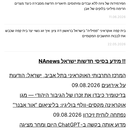
הפירמידות של גיזה ללא עבדים ומיתוסים: תיאוריה חדשה מסבירה כיצד מצרים
הרימה מיליוני בלוקים של אבן
11.06.2026
בית קפה אוקראיני “פמיליה” בישראל בראשון דה ציון: איך זוג נשוי יצר בית קפה שכבש
את לבבות התושבים המקומיים
22.05.2026
!! מידע בסיסי חדשות ישראל NAnews
המרכז התרבותי האוקראיני בתל אביב, ישראל: הודעות
על אירועים
09.08.2026
בז’יטומיר כיבדו את זכרו של הגיבור היהודי — מגן
אוקראינה מקסים-וולף בוליגין: בליציאום “אור אבנר”
נפתחה לוחית זיכרון
09.08.2026
מדוע אותה בקשה ב-ChatGPT היום ומחר מציגה