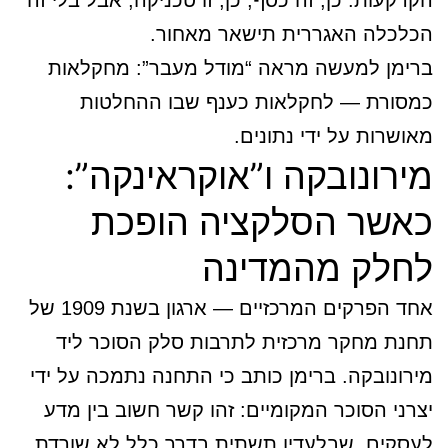
הקרקעות: כן, זה כסף, כן, זו טכניקה, אבל בלי זה
הכלכלה האגררית תישאר מאחור.
ברימן למעשה מראה “מודל מעבר”: מחקלאות
כמסורת — לחקלאות כענף שבו ההחלטות
מאושרות על ידי נתונים.
מירונובקה ו”אוקראינקה”:
כאשר הסלקציה הופכת
לחלק מהמדינה
אחד הפרקים המרכזיים — ארגון בשנת 1909 של
תחנת מחקר מרכזית לתרבות סלק הסוכר ליד
מירונובקה. ברימן כותב כי התחנה נתמכה על ידי
יצרני הסוכר המקומיים: זהו קשר חשוב בין מדע
לעסקים, שבלעדיו תשתית בדרך כלל לא שורדת.