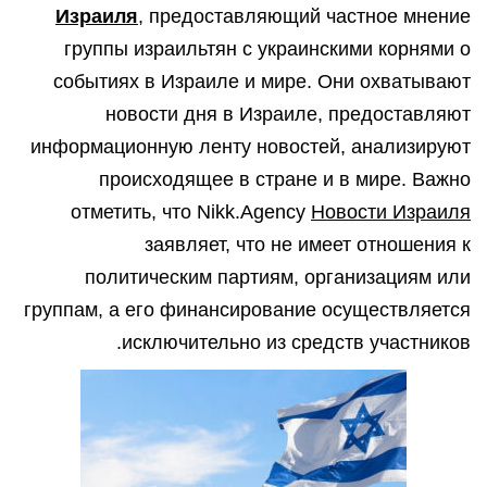
Израиля
, предоставляющий частное мнение
группы израильтян с украинскими корнями о
событиях в Израиле и мире. Они охватывают
новости дня в Израиле, предоставляют
информационную ленту новостей, анализируют
происходящее в стране и в мире. Важно
отметить, что Nikk.Agency
Новости Израиля
заявляет, что не имеет отношения к
политическим партиям, организациям или
группам, а его финансирование осуществляется
исключительно из средств участников.