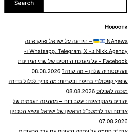
Новости
NAnews
– הידיעה על ישראל ואוקראינה
Nikk.Agency ב- Whatsapp, Telegram, X ו-
Facebook – על מערכת היחסים של שתי המדינות
וההיסטוריה שלהן – מה קורה?
08.08.2026
שיפוץ קפסולרי בחיפה ובקריות: מה צריך לכלול בדירה
מוכנה לאכלוס
08.08.2026
יהודים מאוקראינה: יעקב דורי – מההגנה העצמית של
אודסה ועד לרמטכ”ל הראשון של ישראל ונשיא הטכניון
07.08.2026
ארה”ב חתמה על עסקה גרעינית עם ערב הסעודית.