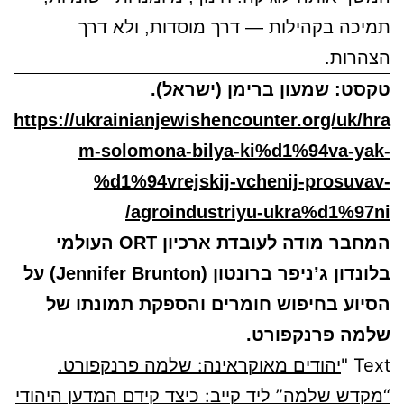
תמיכה בקהילות — דרך מוסדות, ולא דרך
הצהרות.
טקסט: שמעון ברימן (ישראל).
https://ukrainianjewishencounter.org/uk/hra
m-solomona-bilya-ki%d1%94va-yak-
%d1%94vrejskij-vchenij-prosuvav-
agroindustriyu-ukra%d1%97ni/
המחבר מודה לעובדת ארכיון ORT העולמי
בלונדון ג’ניפר ברונטון (Jennifer Brunton) על
הסיוע בחיפוש חומרים והספקת תמונתו של
שלמה פרנקפורט.
Text "
יהודים מאוקראינה: שלמה פרנקפורט.
“מקדש שלמה” ליד קייב: כיצד קידם המדען היהודי