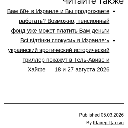
Читайте также
Вам 60+ в Израиле и Вы продолжаете
работать? Возможно, пенсионный
фонд уже может платить Вам деньги
«Всі відтінки спокуси» в Израиле:
украинский эротический исторический
триллер покажут в Тель-Авиве и
Хайфе — 18 и 27 августа 2026
Published
05.03.2026
By
Шавер Цаткин