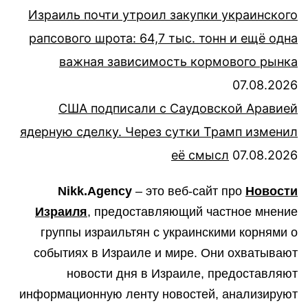
Израиль почти утроил закупки украинского
рапсового шрота: 64,7 тыс. тонн и ещё одна
важная зависимость кормового рынка
07.08.2026
США подписали с Саудовской Аравией
ядерную сделку. Через сутки Трамп изменил
её смысл
07.08.2026
Nikk.Agency
– это веб-сайт про
Новости
Израиля
, предоставляющий частное мнение
группы израильтян с украинскими корнями о
событиях в Израиле и мире. Они охватывают
новости дня в Израиле, предоставляют
информационную ленту новостей, анализируют