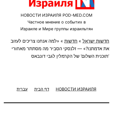
НОВОСТИ ИЗРАИЛЯ POD-MED.COM
Частное мнение о событих в
Израиле и Мире группы израильтян
חדשות ישראל
»
חדשות
»
«למה אנחנו צריכים לעזוב
את אדמתנו?» — זלנסקי הסביר מה מסתתר מאחורי
‘תוכנית השלום’ של הקרמלין לגבי דונבאס
НОВОСТИ ИЗРАИЛЯ
דף הבית
עברית