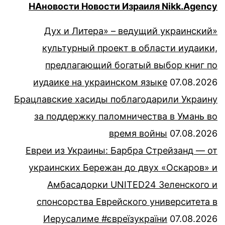
НАновости Новости Израиля Nikk.Agency
«Дух и Литера» – ведущий украинский
культурный проект в области иудаики,
предлагающий богатый выбор книг по
иудаике на украинском языке
07.08.2026
Брацлавские хасиды поблагодарили Украину
за поддержку паломничества в Умань во
время войны
07.08.2026
Евреи из Украины: Барбра Стрейзанд — от
украинских Бережан до двух «Оскаров» и
Амбасадорки UNITED24 Зеленского и
спонсорства Еврейского университета в
Иерусалиме #євреїзукраїни
07.08.2026