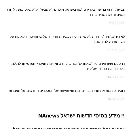
צביעת דירות בחיפה ובקריות: למה בישראל מוכרים לא ‘צבעי’, אלא שקט נפשי, לוחות
זמנים והצעת מחיר ברורה
16.07.2026
לא רק “גליציה”: יחידות לאומיות רוסיות בשירות הרייך השלישי והזיכרון הלא נוח של
מלחמת העולם השנייה
08.07.2026
רחפנים אוקראינים נגד ‘שאהדים’: מדוע ארה”ב ומדינות המפרץ הפרסי החלו ללמוד
בקפידה את הניסיון של קייב
06.03.2026
רוסיה סותמת את החזית בזרים: מה המשמעות של המספרים החדשים של האבדות
16.02.2026
!! מידע בסיסי חדשות ישראל NAnews