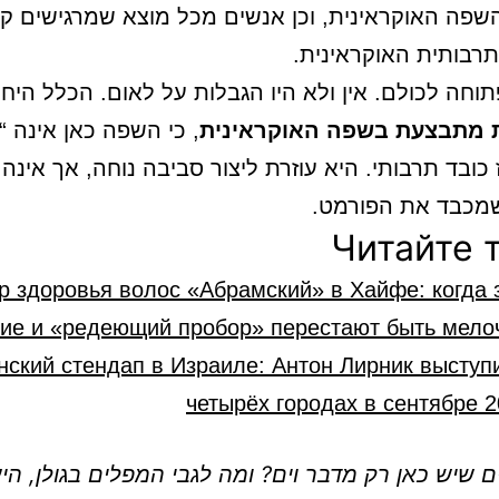
פה האוקראינית, וכן אנשים מכל מוצא שמרגישים קר
תרבותית האוקראינית.
וחה לכולם. אין ולא היו הגבלות על לאום. הכלל היח
 מתבצעת בשפה האוקראינית
, כי השפה כאן אינה “
כובד תרבותי. היא עוזרת ליצור סביבה נוחה, אך אינה
מכבד את הפורמט.
Читайте 
р здоровья волос «Абрaмский» в Хайфе: когда 
ие и «редеющий пробор» перестают быть мело
нский стендап в Израиле: Антон Лирник выступ
четырёх городах в сентябре 
ם שיש כאן רק מדבר וים? ומה לגבי המפלים בגולן, הי