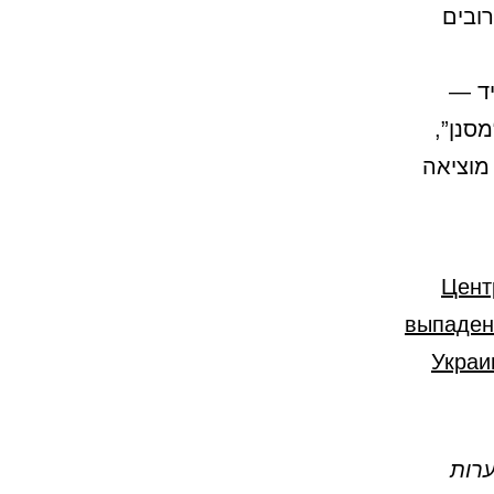
ובים
יד —
מסנן”,
 מוציאה
Цент
выпаден
Украи
ערות