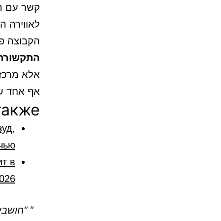
קשר עם הש
לאווירה ה
הקבוצה פת
התקשורת
אלא מרכז 
אף אחד ש
также
зуд,
чью
ит в
2026
“חושבי