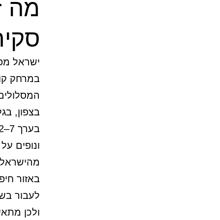
מה ז
סקיר
ישראל מפ
במרחק קומ
המסלולים 
בצפון, בג
ונופים על
מהישראלים
לעבור בשע
ולכן מתאי