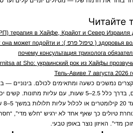
ד בוחר את הרמה שלו — מטיולים יומיים קלים ועד טי
Читайте 
РП) терапия в Хайфе, Крайот и Север Израиля 
здоровья волос ( טיפול פרפ ): может подойти и
почему консультация трихолога обязате
rnitsa at Sho: украинский рок из Хайфы прозвуч
Тель-Авиве 7 августа 2026 
קילומטרים, בדרך כלל 2.5–5 שעות, עם עליות מתונות. קשים 
משך 5–8 שעות.
חרת טיולים כך שאף אחד לא ירגיש “חלש מדי”, “חסר נ
וכן מדי”. האיזון נוצר באופן טבעי.