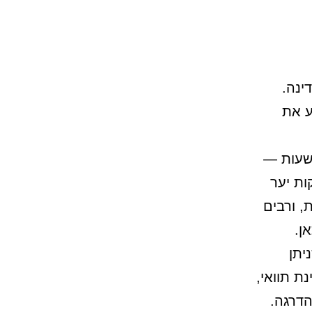
ינה.
ע את
 שעות —
קות יער
, ורבים
ן.
מטרים, שניתן
ת תוואי,
הדרגה.