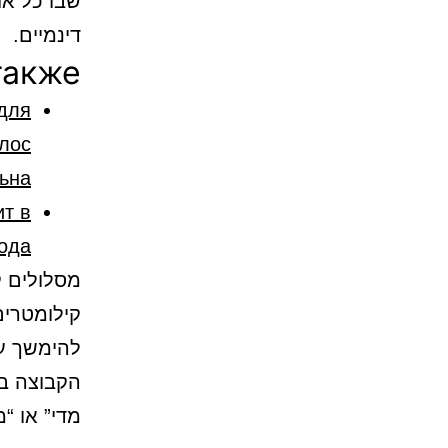
שבו כל אח
דינמיים.
также
для
льна
ит в
года
להימשך עד 20 קילומטרים או לכלול עליות תלולות ב
הקבוצה בו
מדי” או “מ