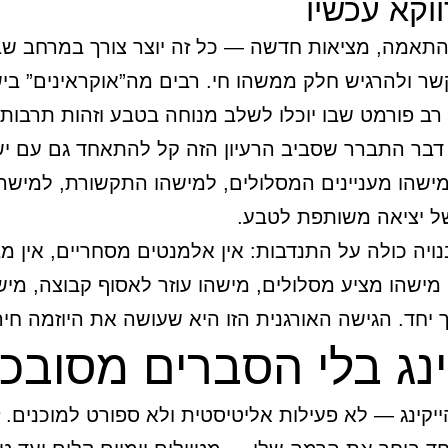
וקא עכשיו
התאמה, מציאות חדשה — כל זה יוצר צורך במרחב ש
שר ולהרגיש חלק ממשהו חי. רבים מה”אוקראינים” בי
 רב פורמט שבו יוכלו לשלב מנוחה בטבע וזהות תרבותי
דבר התברר שסביב הרעיון הזה קל להתאחד גם עם י
ישהו מעניינים המסלולים, למישהו התקשורת, למישה
ל יציאה משותפת לטבע.
ויה כולה על התנדבות: אין אלמנטים מסחריים, אין מ
 מישהו מציע מסלולים, מישהו עוזר לאסוף קבוצה, מי
ך יחד. הגישה האורגנית הזו היא שעושה את היוזמה חיה
ינג בלי הסברים מסובכ
יקינג — לא פעילות אליטיסטית ולא ספורט למוכנים. 