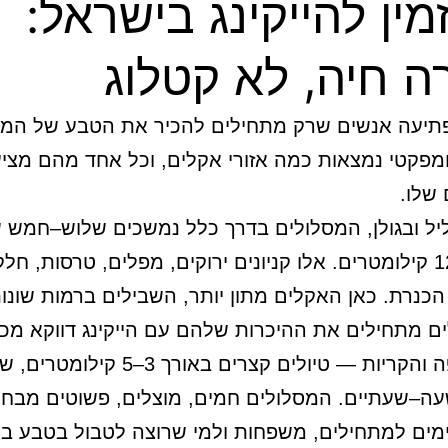
מין להייקינג בישראל:
ה חיה, לא קטלוג
תיעה אנשים שרק מתחילים להכיר את הטבע של המד
פקטי נמצאות כמה אזורי אקלים, וכל אחד מהם מצי
שלו.
ליל ובגולן, המסלולים בדרך כלל נמשכים שלוש–חמש
בערך 7–12 קילומטרים. אלו קניונים ירוקים, מפלים, טרסות, חל
 הכנרת. כאן האקלים מתון יותר, השבילים ברמות שונות
 מתחילים את ההיכרות שלהם עם הייקינג דווקא מכא
באזור חיפה והקריות — טיולים קצרים באורך 3–5 קילו
ה–שעתיים. המסלולים חמים, מוצלים, פשוטים מבחינ
מים למתחילים, משפחות ולמי שרוצה לטבול בטבע ב