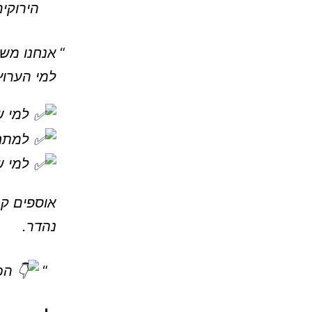
הירוקי
אנחנו משי
למי הערוץ
למי של
למתחי
למי ש
אוספים קב
נהדר.
הכר