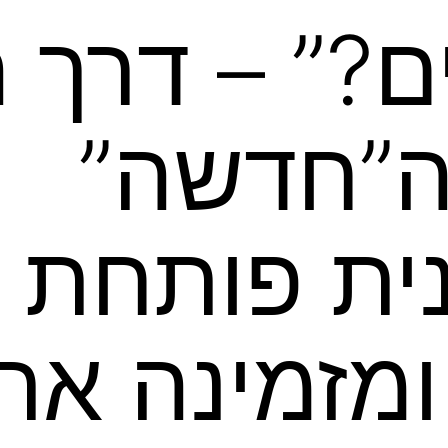
ים?” – דרך ה
ה”חדשה”
ית פותחת 
ומזמינה את