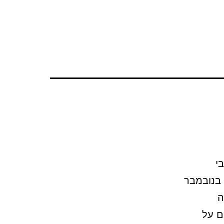
י
 בנובמבר
ה
ם על