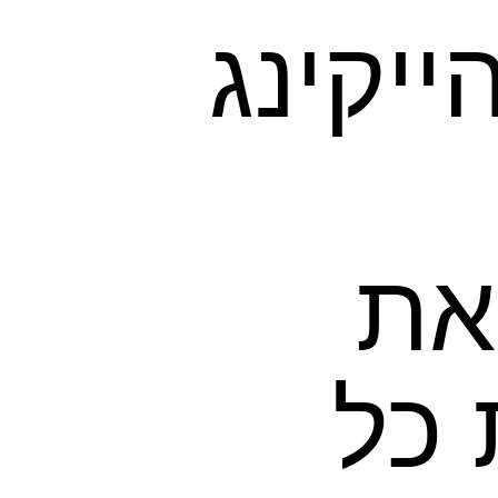
ייקינג
את
 כל