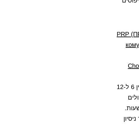
פוסים
PRP (П
кому она 
Cho
מסלולים קצרים נמשכים כשעה ומתאימים לכולם. בינוניים — בין 6 ל-12
יכולים
יסיון