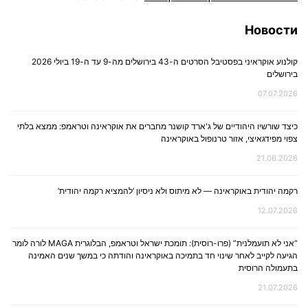
Новости
קולנוע אוקראיני בפסטיבל הסרטים ה-43 בירושלים מה-9 עד ה-19 ביולי 2026
בירושלים
07.07.2026
כיצד שורשיו היהודיים של ג'ארד קושנר מחברים את אוקראינה וטראמפ: ממצא בלתי
צפוי מפידגאיצי, אזור טרנופול באוקראינה
21.06.2026
רקמה יהודית באוקראינה — לא מיתוס ולא ניסיון ‘להמציא רקמה יהודית’
12.07.2026
“אני לא תועמלנית” (פרו-רוסית): תומכת ישראל וטראמפ, הבלוגרית MAGA לורה לומר
הגיעה לקייב לאחר שינוי חד בתמיכה באוקראינה והודתה כי במשך שנים האמינה
בתעמולה הרוסית
21.07.2026