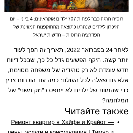
רוסיה הרגה כבר לפחות 707 ילדים אוקראינים: 4 ביוני – יום
הזיכרון לילדים שנהרגו כתוצאה מהתוקפנות המזוינת של
הפדרציה הרוסית – חדשות ישראל
לאחר 24 בפברואר 2022, תאריך זה הפך לעוד
יותר קשה. היקף הפשעים גדל כל כך, שבכל דיווח
חדש עומדת לא רק טרגדיה של משפחה מסוימת,
אלא גם שאלה לכל העולם: כמה עוד הוכחות צריך
כדי שהמוות של ילדים לא ייתפס כ”נזק משני” של
המלחמה?
Читайте также
Ремонт квартир в Хайфе и Крайот —
цены, услуги и консультация | Тимур и