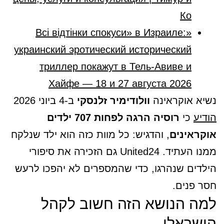
Ко
«Всі відтінки спокуси» в Израиле:
украинский эротический исторический
триллер покажут в Тель-Авиве и
Хайфе — 18 и 27 августа 2026
נשיא אוקראינה
וולודימיר זלנסקי
ב-4 ביוני 2026
הודיע
כי
רוסיה הרגה לפחות 707 ילדים
אוקראינים
, והדגיש: כל מוות כזה הוא ילד שנלקח
ממנו העתיד. United24 גם הזכירה את סיפורי
הילדים שנהרגו, כדי שהמספרים לא יהפכו לרעש
חסר פנים.
למה הנושא הזה חשוב לקהל
הישראלי