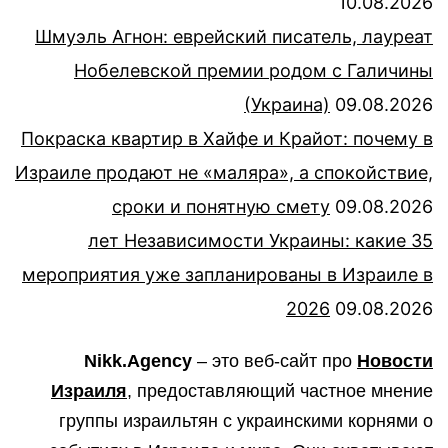
10.08.2026
Шмуэль Агнон: еврейский писатель, лауреат
Нобелевской премии родом с Галичины
(Украина)
09.08.2026
Покраска квартир в Хайфе и Крайот: почему в
Израиле продают не «маляра», а спокойствие,
сроки и понятную смету
09.08.2026
35 лет Независимости Украины: какие
мероприятия уже запланированы в Израиле в
2026
09.08.2026
Nikk.Agency
– это веб-сайт про
Новости
Израиля
, предоставляющий частное мнение
группы израильтян с украинскими корнями о