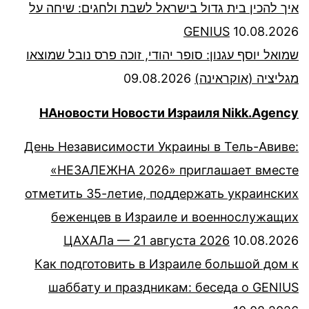
איך להכין בית גדול בישראל לשבת ולחגים: שיחה על
GENIUS
10.08.2026
שמואל יוסף עגנון: סופר יהודי, זוכה פרס נובל שמוצאו
מגליציה (אוקראינה)
09.08.2026
НАновости Новости Израиля Nikk.Agency
День Независимости Украины в Тель-Авиве:
«НЕЗАЛЕЖНА 2026» приглашает вместе
отметить 35-летие, поддержать украинских
беженцев в Израиле и военнослужащих
ЦАХАЛа — 21 августа 2026
10.08.2026
Как подготовить в Израиле большой дом к
шаббату и праздникам: беседа о GENIUS