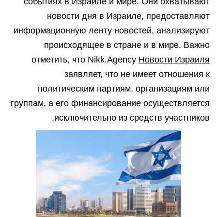
событиях в Израиле и мире. Они охватывают
новости дня в Израиле, предоставляют
информационную ленту новостей, анализируют
происходящее в стране и в мире. Важно
отметить, что Nikk.Agency
Новости Израиля
заявляет, что не имеет отношения к
политическим партиям, организациям или
группам, а его финансирование осуществляется
исключительно из средств участников.