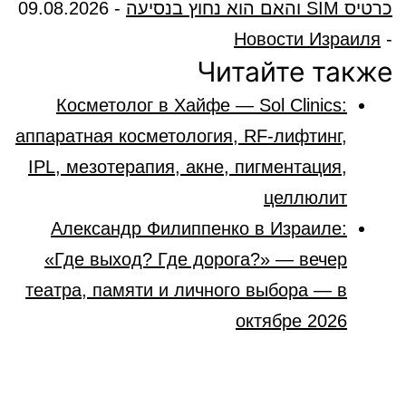
כרטיס SIM והאם הוא נחוץ בנסיעה
-
09.08.2026
Новости Израиля
-
Читайте также
Косметолог в Хайфе — Sol Clinics:
аппаратная косметология, RF-лифтинг,
IPL, мезотерапия, акне, пигментация,
целлюлит
Александр Филиппенко в Израиле:
«Где выход? Где дорога?» — вечер
театра, памяти и личного выбора — в
октябре 2026