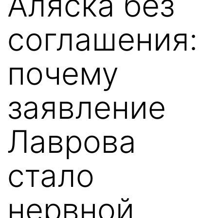
Аляска без
соглашения:
почему
заявление
Лаврова
стало
нервной