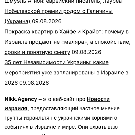
Шмуэль Агнон: еврейский писатель, лауреат
Нобелевской премии родом с Галичины
(Украина)
09.08.2026
Покраска квартир в Хайфе и Крайот: почему в
Израиле продают не «маляра», а спокойствие,
сроки и понятную смету
09.08.2026
35 лет Независимости Украины: какие
мероприятия уже запланированы в Израиле в
2026
09.08.2026
– это веб-сайт про
Nikk.Agency
Новости
, предоставляющий частное мнение
Израиля
группы израильтян с украинскими корнями о
событиях в Израиле и мире. Они охватывают