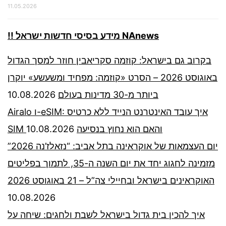
11.05.2026
!! מידע בסיסי חדשות ישראל NAnews
בקרוב גם בישראל: קוזמה סקריאבין חוזר למסך הגדול
באוגוסט 2026 – הסרט «קוזמה: מפחיד ומשעשע» יוקרן
10.08.2026
ביותר מ-30 מדינות בעולם
Airalo ו-eSIM: איך עובד האינטרנט הנייד ללא כרטיס
10.08.2026
SIM והאם הוא נחוץ בנסיעה
יום העצמאות של אוקראינה בתל אביב: “נזאלז’נה 2026”
מזמינה לחגוג יחד את יום השנה ה-35, לתמוך בפליטים
האוקראינים בישראל ובחיילי צה”ל – 21 באוגוסט 2026
10.08.2026
איך להכין בית גדול בישראל לשבת ולחגים: שיחה על