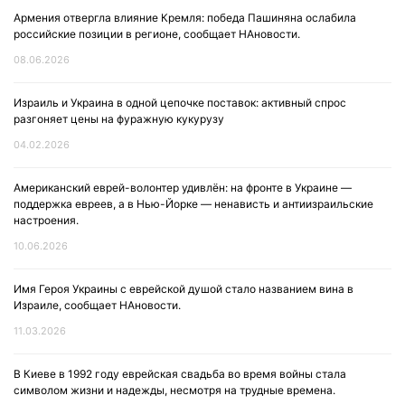
Армения отвергла влияние Кремля: победа Пашиняна ослабила
российские позиции в регионе, сообщает НАновости.
08.06.2026
Израиль и Украина в одной цепочке поставок: активный спрос
разгоняет цены на фуражную кукурузу
04.02.2026
Американский еврей-волонтер удивлён: на фронте в Украине —
поддержка евреев, а в Нью-Йорке — ненависть и антиизраильские
настроения.
10.06.2026
Имя Героя Украины с еврейской душой стало названием вина в
Израиле, сообщает НАновости.
11.03.2026
В Киеве в 1992 году еврейская свадьба во время войны стала
символом жизни и надежды, несмотря на трудные времена.