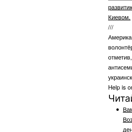
развити
Киевом.
///
Америка
волонтё
отметив,
антисеми
украинс
Help is 
Чита
Ва
Во
ден