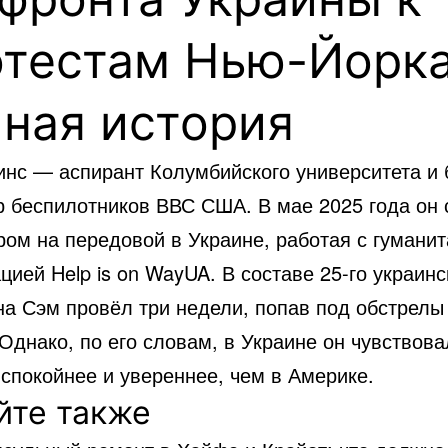
отестам Нью-Йорка
ная история
инс — аспирант Колумбийского университета и
р беспилотников ВВС США. В мае 2025 года он 
ром на передовой в Украине, работая с гумани
цией Help is on WayUA. В составе 25-го украинс
на Сэм провёл три недели, попав под обстрелы 
Однако, по его словам, в Украине он чувствова
спокойнее и увереннее, чем в Америке.
йте также