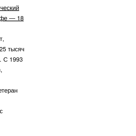
ический
йфе — 18
т,
25 тысяч
. С 1993
,
етеран
с