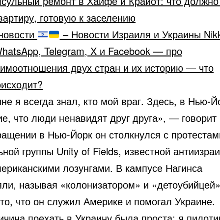
сульный ремонт в Хайфе и Крайот: что должно
вартиру, готовую к заселению
новости
– Новости Израиля и Украины Nik
hatsApp, Telegram, X и Facebook — про
аимоотношения двух стран и их историю — что
оисходит?
не я всегда знал, кто мой враг. Здесь, в Нью-Й
е, что люди ненавидят друг друга», — говорит 
ращении в Нью-Йорк он столкнулся с протестам
ной группы Unity of Fields, известной антиизра
мериканскими лозунгами. В кампусе Нагинса
яли, называя «колонизатором» и «детоубийцей
то, что он служил Америке и помогал Украине.
ичина поехать в Украину была проста: я пилот