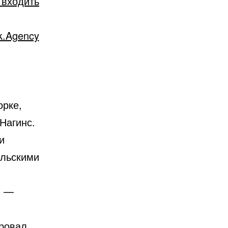
 входить
k.Agency
орке,
Нагинс.
и
ильскими
» —
ировал