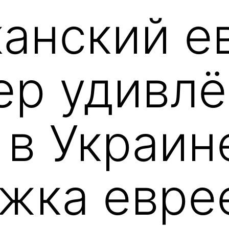
анский е
ер удивлё
 в Украин
жка еврее