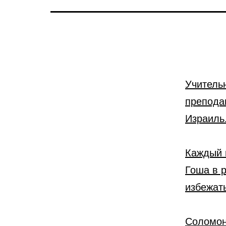
Учитель
препода
Израиль
Каждый 
Гоша в 
избежать
Соломон