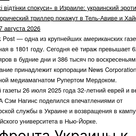
і відтінки спокуси» в Израиле: украинский эрот
орический триллер покажут в Тель-Авиве и Ха
7 августа 2026
 Post — одна из крупнейших американских газе
ная в 1801 году. Сегодня её тираж превышает 6
ров в будние дни и 386 тысяч по воскресеньям
дание принадлежит корпорации News Corporation
ной медиамагнатом Рупертом Мердоком.
 газеты 26 июля 2025 года 32-летний еврей и в
 Сэм Нагинс поделился впечатлениями от
рской службы в Украине и возвращения в кампу
йского университета в Нью-Йорке.
фронта Украины к