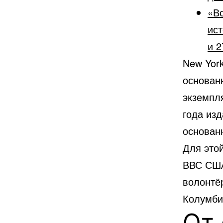
«Вс
ист
и 2
New York
основан
экземпля
года из
основан
Для этой
ВВС США
волонтё
Колумби
От 