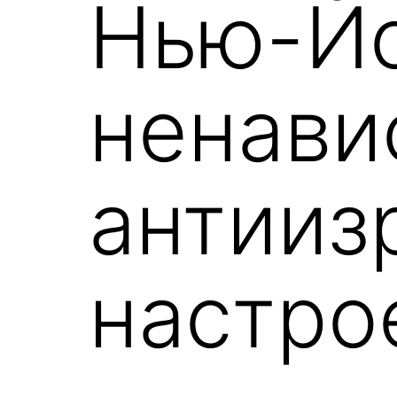
Нью-Й
ненави
антииз
настро