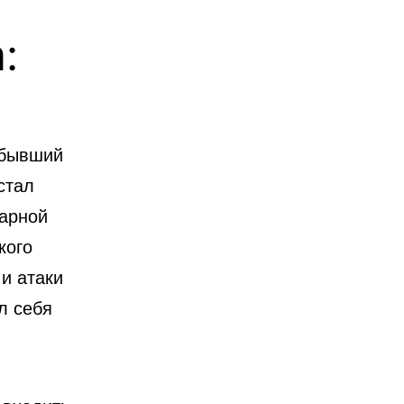
:
 бывший
стал
тарной
кого
и атаки
л себя