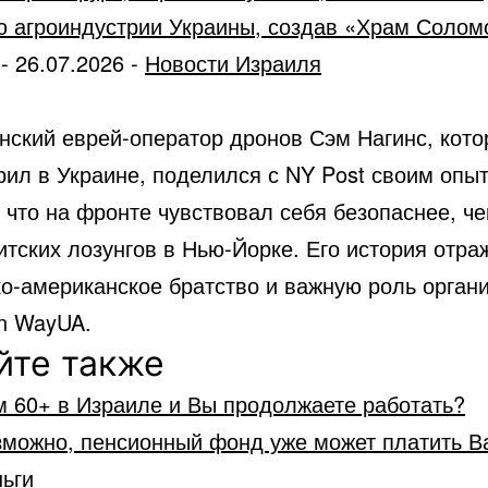
ю агроиндустрии Украины, создав «Храм Солом
-
26.07.2026
-
Новости Израиля
нский еврей-оператор дронов Сэм Нагинс, кот
рил в Украине, поделился с NY Post своим опы
 что на фронте чувствовал себя безопаснее, ч
тских лозунгов в Нью-Йорке. Его история отра
ко-американское братство и важную роль орган
on WayUA.
йте также
м 60+ в Израиле и Вы продолжаете работать?
зможно, пенсионный фонд уже может платить В
ьги