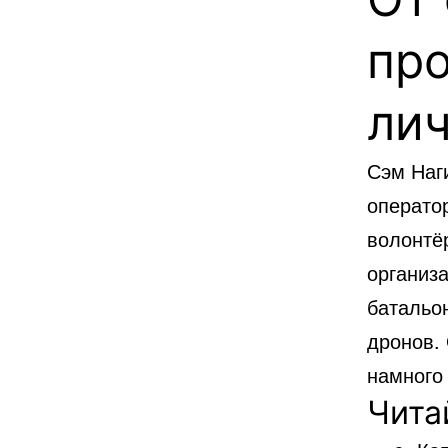
пр
лич
Сэм Наг
операто
волонтё
организа
батальо
дронов. 
намного 
Чита