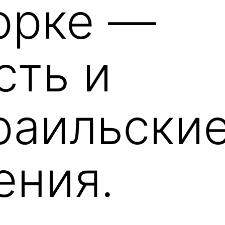
орке —
сть и
раильски
ения.