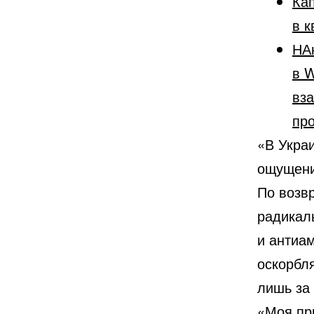
Кап
в к
НА
в W
вз
пр
«В Украи
ощущени
По возв
радикаль
и антиа
оскорбл
лишь за 
«Моя пр