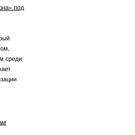
она» под
орый
том,
ем среди
жает
изации
ам