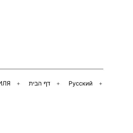
ИЛЯ
דף הבית
Русский
Открыть
Открыть
Открыть
меню
меню
меню