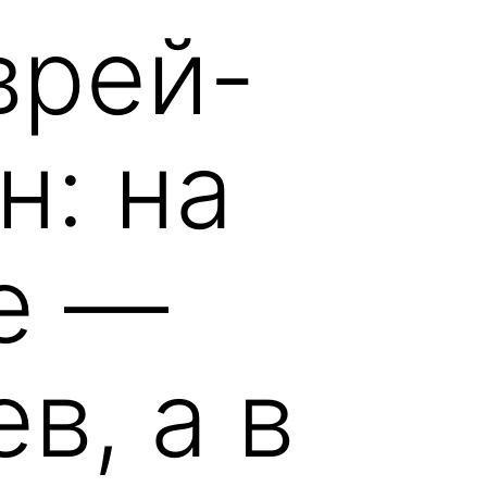
врей-
н: на
е —
в, а в