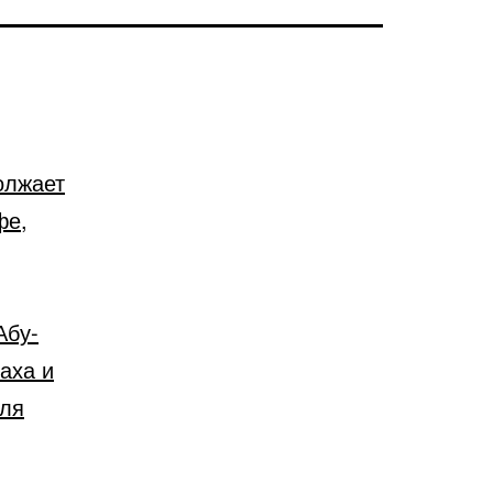
олжает
фе,
Абу-
аха и
иля