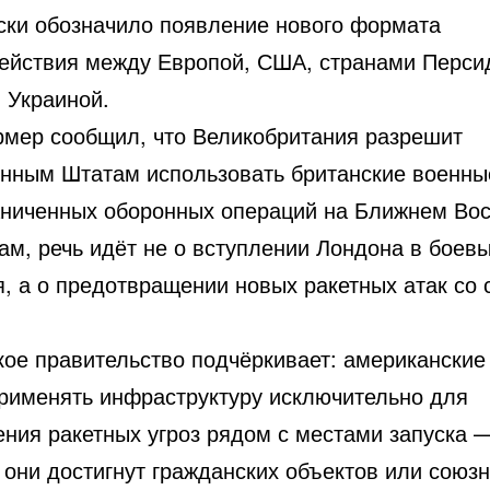
ски обозначило появление нового формата
ействия между Европой, США, странами Перси
 Украиной.
рмер сообщил, что Великобритания разрешит
нным Штатам использовать британские военны
аниченных оборонных операций на Ближнем Вос
ам, речь идёт не о вступлении Лондона в боев
я, а о предотвращении новых ракетных атак со 
кое правительство подчёркивает: американские
применять инфраструктуру исключительно для
ения ракетных угроз рядом с местами запуска 
к они достигнут гражданских объектов или союз