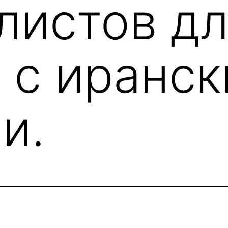
листов д
 с иранс
и.