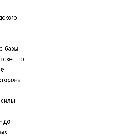
дского
е базы
токе. По
ые
стороны
 силы
— до
ных