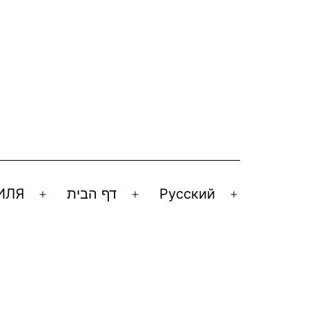
ИЛЯ
דף הבית
Русский
Открыть
Открыть
Открыть
меню
меню
меню