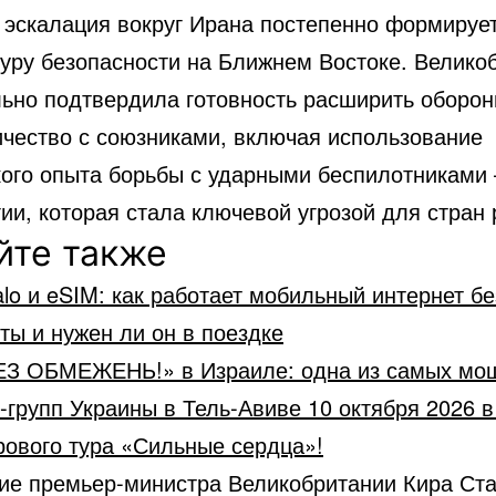
 эскалация вокруг Ирана постепенно формируе
туру безопасности на Ближнем Востоке. Велико
ьно подтвердила готовность расширить оборон
ичество с союзниками, включая использование
кого опыта борьбы с ударными беспилотниками
ии, которая стала ключевой угрозой для стран 
йте также
alo и eSIM: как работает мобильный интернет бе
ты и нужен ли он в поездке
ЕЗ ОБМЕЖЕНЬ!» в Израиле: одна из самых мо
-групп Украины в Тель-Авиве 10 октября 2026 
рового тура «Сильные сердца»!
ие премьер-министра Великобритании Кира Ст