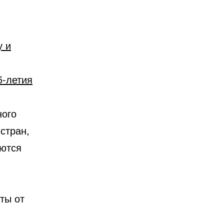
у и
5-летия
ного
стран,
аются
ты от