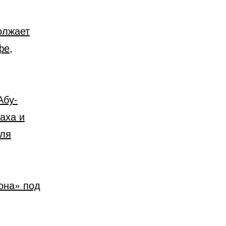
олжает
фе,
Абу-
аха и
иля
она» под