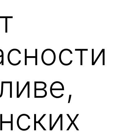
т
асности
ливе,
нских