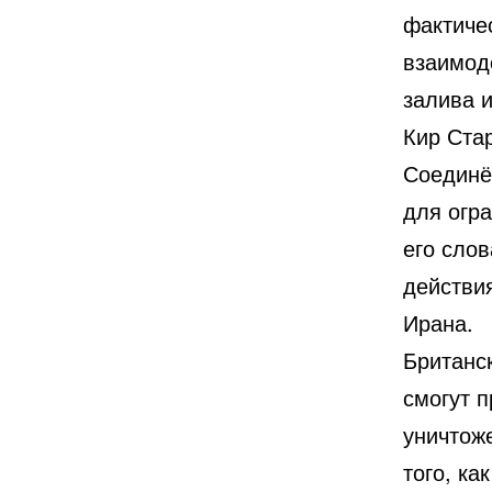
фактиче
взаимод
залива и
Кир Ста
Соединё
для огр
его слов
действи
Ирана.
Британс
смогут 
уничтож
того, ка