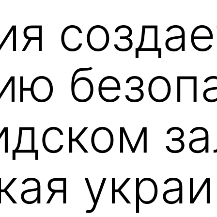
ия создае
ию безоп
идском за
кая украи