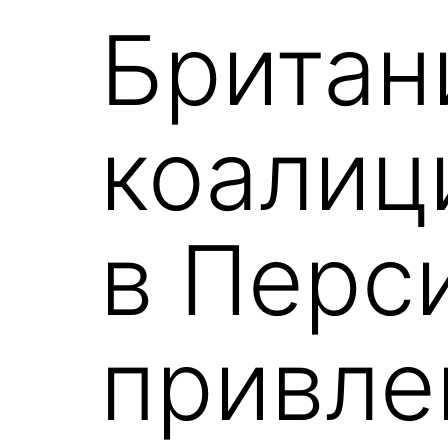
Британ
коалиц
в Перс
привле