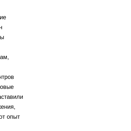
ие
н
ны
ам,
нтров
совые
аставили
жения,
от опыт