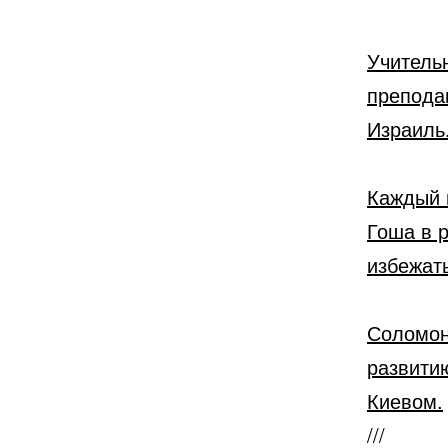
Учитель
препода
Израиль
Каждый 
Гоша в 
избежать
Соломон
развити
Киевом.
///