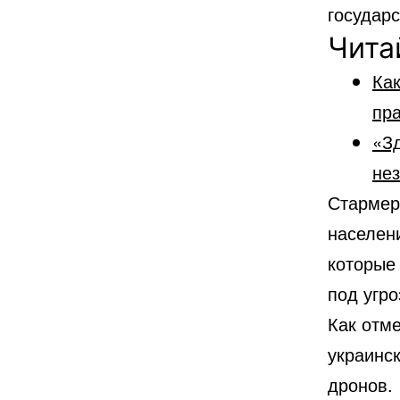
государс
Чита
Как
пр
«Зд
не
Стармер
населени
которые
под угро
Как отм
украинс
дронов.