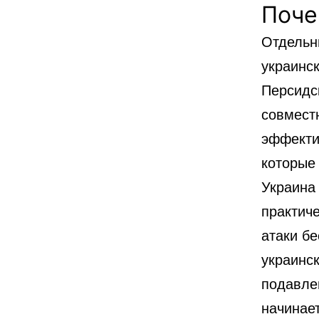
Поче
Отдельн
украинс
Персидск
совмест
эффекти
которые
Украина
практич
атаки б
украинс
подавле
начинае