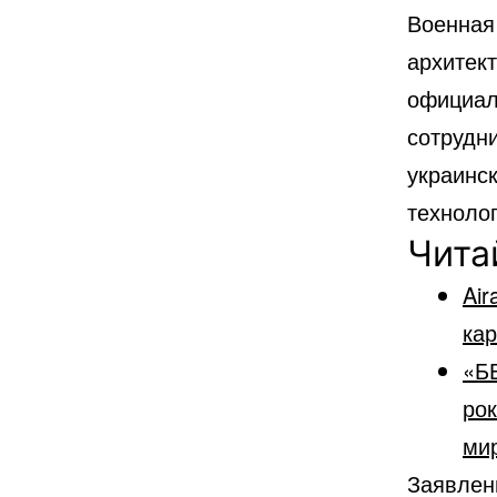
Военная
архитек
официал
сотрудн
украинс
технолог
Чита
Air
кар
«Б
рок
ми
Заявлен