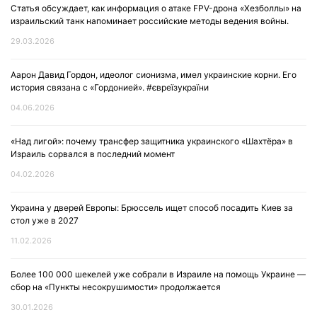
Статья обсуждает, как информация о атаке FPV-дрона «Хезболлы» на
израильский танк напоминает российские методы ведения войны.
29.03.2026
Аарон Давид Гордон, идеолог сионизма, имел украинские корни. Его
история связана с «Гордонией». #євреїзукраїни
04.06.2026
«Над лигой»: почему трансфер защитника украинского «Шахтёра» в
Израиль сорвался в последний момент
04.02.2026
Украина у дверей Европы: Брюссель ищет способ посадить Киев за
стол уже в 2027
11.02.2026
Более 100 000 шекелей уже собрали в Израиле на помощь Украине —
сбор на «Пункты несокрушимости» продолжается
30.01.2026