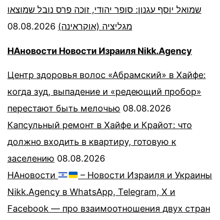
שמואל יוסף עגנון: סופר יהודי, זוכה פרס נובל שמוצאו
08.08.2026
מגליציה (אוקראינה)
НАновости Новости Израиля Nikk.Agency
Центр здоровья волос «Абрaмский» в Хайфе:
когда зуд, выпадение и «редеющий пробор»
перестают быть мелочью
08.08.2026
Капсульный ремонт в Хайфе и Крайот: что
должно входить в квартиру, готовую к
заселению
08.08.2026
НАновости
– Новости Израиля и Украины
Nikk.Agency в WhatsApp, Telegram, X и
Facebook — про взаимоотношения двух стран