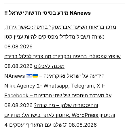
!! מידע בסיסי חדשות ישראל NAnews
מרכז בריאות השיער ‘אברמסקי’ בחיפה: כאשר גירוד,
נשירה ו’שביל מדלדל’ מפסיקים להיות עניין קטן
08.08.2026
שיפוץ קפסולרי בחיפה ובקריות: מה צריך לכלול בדירה
08.08.2026
מוכנה לאכלוס
NAnews
– הידיעה על ישראל ואוקראינה
Nikk.Agency ב- Whatsapp, Telegram, X ו-
Facebook – על מערכת היחסים של שתי המדינות
08.08.2026
וההיסטוריה שלהן – מה קורה?
אחסון לאתר בישראל: מחירים, WordPress והניסיון
שלנו עם התעריף ‘עסקים 4G’
08.08.2026