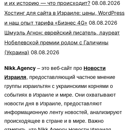
и их историю — что происходит?
08.08.2026
Хостинг для сайта в Израиле: цены, WordPress
и наш опыт тарифа «Бизнес 4G»
08.08.2026
Шмуэль Агнон: еврейский писатель, лауреат
Нобелевской премии родом с Галичины
(Украина)
08.08.2026
– это веб-сайт про
Nikk.Agency
Новости
, предоставляющий частное мнение
Израиля
группы израильтян с украинскими корнями о
событиях в Израиле и мире. Они охватывают
новости дня в Израиле, предоставляют
информационную ленту новостей, анализируют
происходящее в стране и в мире. Важно
отметить, что Nikk.Agency
Новости Израиля