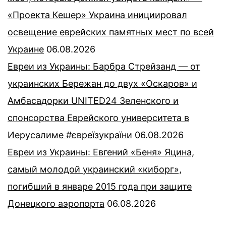
«Проекта Кешер» Украина инициировал
освещение еврейских памятных мест по всей
Украине
06.08.2026
Евреи из Украины: Барбра Стрейзанд — от
украинских Бережан до двух «Оскаров» и
Амбасадорки UNITED24 Зеленского и
спонсорства Еврейского университета в
Иерусалиме #євреїзукраїни
06.08.2026
Евреи из Украины: Евгений «Беня» Яцина,
самый молодой украинский «киборг»,
погибший в январе 2015 года при защите
Донецкого аэропорта
06.08.2026