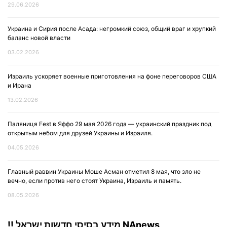
29.06.2026
Украина и Сирия после Асада: негромкий союз, общий враг и хрупкий
баланс новой власти
03.02.2026
Израиль ускоряет военные приготовления на фоне переговоров США
и Ирана
13.02.2026
Паляниця Fest в Яффо 29 мая 2026 года — украинский праздник под
открытым небом для друзей Украины и Израиля.
04.05.2026
Главный раввин Украины Моше Асман отметил 8 мая, что зло не
вечно, если против него стоят Украина, Израиль и память.
08.05.2026
!! מידע בסיסי חדשות ישראל NAnews