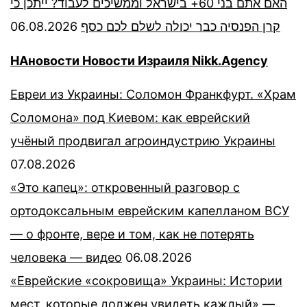
האם אתם בני 60+ בישראל וממשיכים לעבוד? ייתכן כי
06.08.2026
קרן הפנסיה כבר יכולה לשלם לכם כסף
НАновости Новости Израиля Nikk.Agency
Евреи из Украины: Соломон Франкфурт. «Храм
Соломона» под Киевом: как еврейский
учёный продвигал агроиндустрию Украины
07.08.2026
«Это капец»: откровенный разговор с
ортодоксальным еврейским капелланом ВСУ
— о фронте, вере и том, как не потерять
человека — видео
06.08.2026
«Еврейские «сокровища» Украины: Истории
мест, которые должен увидеть каждый» —