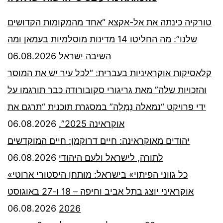
טורקיה כינתה את אל-אקצא “אחד מהמקומות הקדושים
שלנו”: מה החליטו 14 מדינות מוסלמיות בעמאן ומה
06.08.2026
השיבה ישראל
קלאסיקות אוקראיניות בעברית: “לכל עיר יש את המוסר
והזכויות שלה” מאת גריגורי סקובורודה כבר תורגמו על
ידי פרויקט “נמאלה נְמָלָה” במסגרת תוכנית “תרגם את
06.08.2026
אוקראינה 2025”.
יהודים מאוקראינה: חיים דרוקמן: חיים המוקדשים
06.08.2026
לתורה, לישראל ולעם היהודי
«כל גווני הפיתוי» בישראל: מותחן היסטורי ארוטי
אוקראיני יוצג בתל אביב וחיפה – 18 ו-27 באוגוסט
06.08.2026
2026