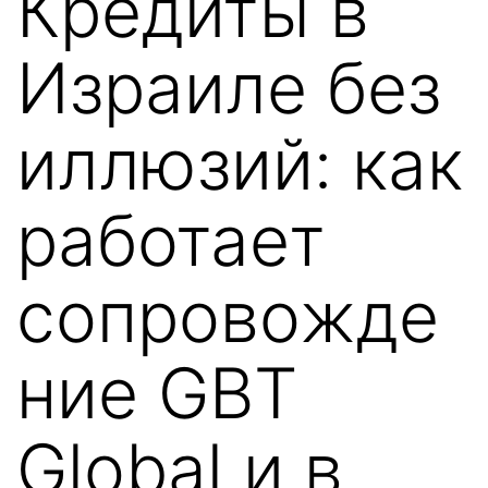
Кредиты в
Израиле без
иллюзий: как
работает
сопровожде
ние GBT
Global и в