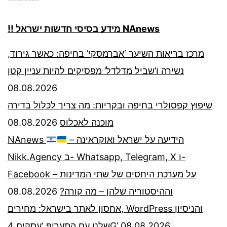
!! מידע בסיסי חדשות ישראל NAnews
מרכז בריאות השיער ‘אברמסקי’ בחיפה: כאשר גירוד,
נשירה ו’שביל מדלדל’ מפסיקים להיות עניין קטן
08.08.2026
שיפוץ קפסולרי בחיפה ובקריות: מה צריך לכלול בדירה
08.08.2026
מוכנה לאכלוס
NAnews
– הידיעה על ישראל ואוקראינה
Nikk.Agency ב- Whatsapp, Telegram, X ו-
Facebook – על מערכת היחסים של שתי המדינות
08.08.2026
וההיסטוריה שלהן – מה קורה?
אחסון לאתר בישראל: מחירים, WordPress והניסיון
שלנו עם התעריף ‘עסקים 4G’
08.08.2026