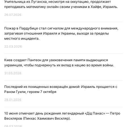
Учительница из Луганска, несмотря на оккупацию, продолжает
преподавать математику онлайн своим ученикам в Хайфе, Израиль.
26.07.2026
Пожар в Пардубице стал сигналом для международного внимания,
затрагивая отношения Израиля и Украины, выходя за пределы
местного инцидента.
22.03.2026
Киев создает Пантеон для увековечения памяти выдающихся
украинцев, чтобы подчеркнуть их вклад в нацию во время войны.
31.03.2026
Последний из похищенных возвращён домой: Израиль прощается с
Раном Гуили, героем 7 октября
28.01.2026
10 июня отмечает день рождения легендарный «Дід Панас» — Петро
Вескляров (Пинхас Хаимович Вескляр).
08.03.2026