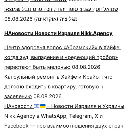
שמואל יוסף עגנון: סופר יהודי, זוכה פרס נובל שמוצאו
08.08.2026
מגליציה (אוקראינה)
НАновости Новости Израиля Nikk.Agency
Центр здоровья волос «Абрaмский» в Хайфе:
когда зуд, выпадение и «редеющий пробор»
перестают быть мелочью
08.08.2026
Капсульный ремонт в Хайфе и Крайот: что
должно входить в квартиру, готовую к
заселению
08.08.2026
НАновости
– Новости Израиля и Украины
Nikk.Agency в WhatsApp, Telegram, X и
Facebook — про взаимоотношения двух стран