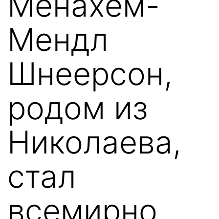
Менахем-
Мендл
Шнеерсон,
родом из
Николаева,
стал
всемирно