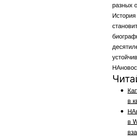
разных 
История
становит
биографи
десятиле
устойчив
НАново
Чита
Кап
в к
НА
в W
вз