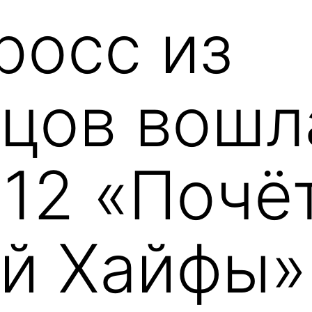
росс из
цов вошл
 12 «Почё
й Хайфы»