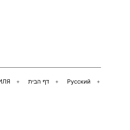
ИЛЯ
דף הבית
Русский
Открыть
Открыть
Открыть
меню
меню
меню