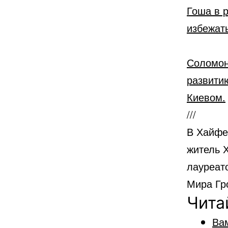
Гоша в 
избежать
Соломон
развити
Киевом.
///
В Хайфе
житель Хайфы» —
лауреато
Чита
Ва