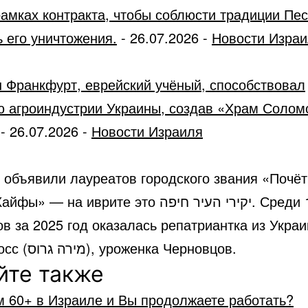
рамках контракта, чтобы соблюсти традиции Пес
 его уничтожения.
-
26.07.2026
-
Новости Изра
 Франкфурт, еврейский учёный, способствовал
ю агроиндустрии Украины, создав «Храм Солом
-
26.07.2026
-
Новости Израиля
 объявили лауреатов городского звания «Почё
 на иврите это יקירי העיר חיפה. Среди 12 новых
в за 2025 год оказалась репатриантка из Украи
Мира Гросс (מירה גרוס), уроженка Черновцов.
йте также
м 60+ в Израиле и Вы продолжаете работать?