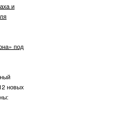
аха и
иля
она» под
тный
ны: