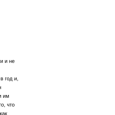
в год и,
н
и им
о, что
как