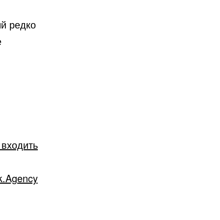
ый редко
е
 входить
k.Agency