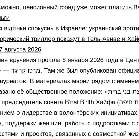
зможно, пенсионный фонд уже может платить В
ьги
і відтінки спокуси» в Израиле: украинский эрот
орический триллер покажут в Тель-Авиве и Ха
7 августа 2026
ия вручения прошла 8 января 2026 года в Цен
икован официальный
лауреатов. В материалах мэрии рядом с имене
но её общественное положение: «יו»ר מועצת בני ברית
ением о лидерстве в волонтёрских инициативах
я, поддержки женщин, работы с подростками с
остями и проектов, связанных с совместной жи