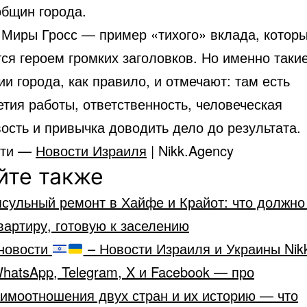
общин города.
 Миры Гросс — пример «тихого» вклада, котор
ся героем громких заголовков. Но именно таки
и города, как правило, и отмечают: там есть
тия работы, ответственность, человеческая
ость и привычка доводить дело до результата.
сти —
Новости Израиля
| Nikk.Agency
йте также
сульный ремонт в Хайфе и Крайот: что должно
вартиру, готовую к заселению
новости
– Новости Израиля и Украины Nik
hatsApp, Telegram, X и Facebook — про
аимоотношения двух стран и их историю — что