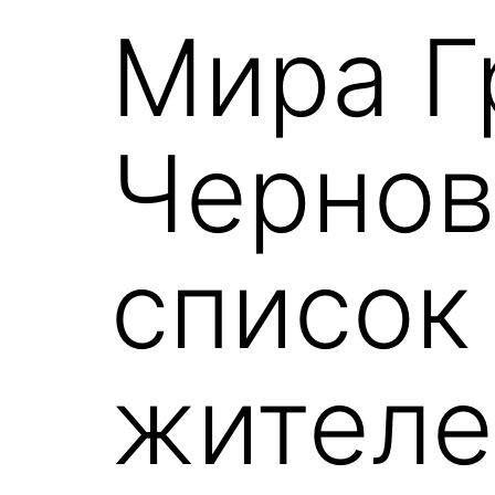
Мира Г
Чернов
список
жителе