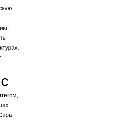
скую
цию.
ть
ктурах,
т
сс
тетом,
цах
 Сара