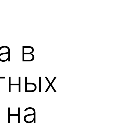
а в
тных
 на