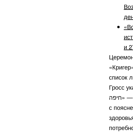
Во
ден
«Вс
ист
и 2
Церемон
«Кригер» — מרכז קריגר. Там же был опубл
список 
Гросс указа
חיפה» — председатель совета B’nai B’rith Хайфа (בני ברית חיפה),
с поясн
здоровь
потребн