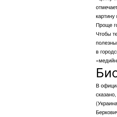
отмечае
картину 
Проще г
Чтобы т
полезны
в городс
«медийно
Би
В офици
сказано,
(Украин
Беркови