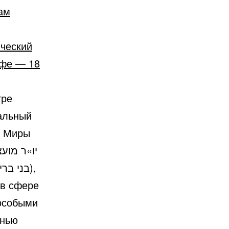
ам
ический
йфе — 18
тре
м Миры
 в сфере
 особыми
знью