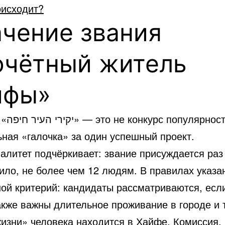
оисходит?
чение звания
очётный житель
йфы»
ости и не
ная «галочка» за один успешный проект.
литет подчёркивает: звание присуждается раз 
ило, не более чем 12 людям. В правилах указа
ной критерий: кандидаты рассматриваются, есл
акже важны длительное проживание в городе и т
жизни» человека находится в Хайфе. Комиссия, 