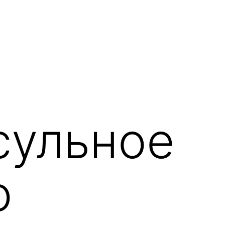
сульное
о