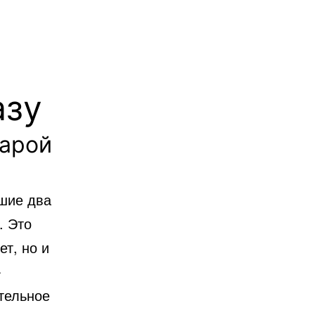
азу
тарой
шие два
. Это
ет, но и
-
тельное