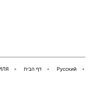
ИЛЯ
דף הבית
Русский
Открыть
Открыть
Открыть
меню
меню
меню