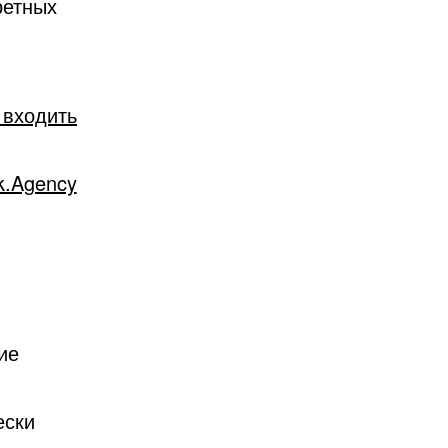
ретных
 входить
k.Agency
ие
ески