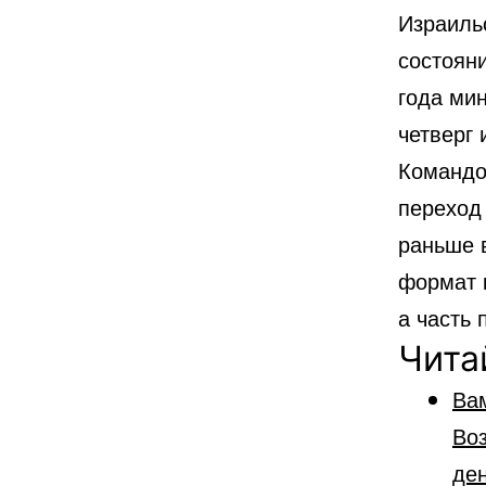
Израиль
состоян
года ми
четверг 
Командо
переход 
раньше 
формат к
а часть 
Чита
Ва
Во
ден