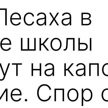
Песаха в
е школы
ут на кап
ие. Спор 