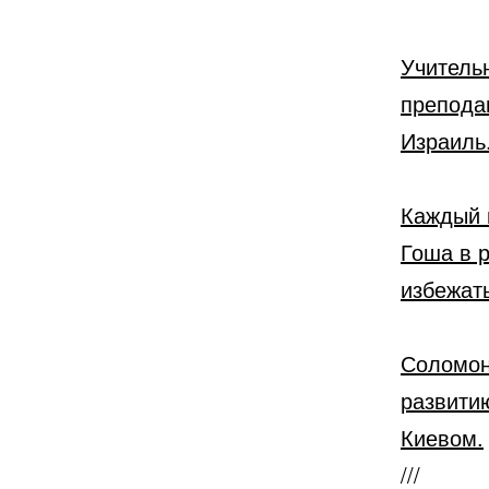
Учитель
препода
Израиль
Каждый 
Гоша в 
избежать
Соломон
развити
Киевом.
///