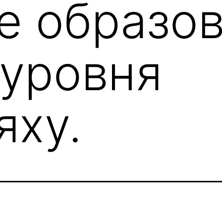
е образо
 уровня
яху.