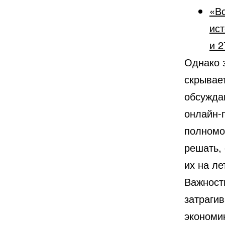
«Вс
ист
и 2
Однако з
скрывае
обсужда
онлайн-
полномоч
решать,
их на ле
Важност
затрагив
экономи