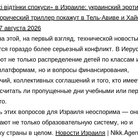
і відтінки спокуси» в Израиле: украинский эрот
орический триллер покажут в Тель-Авиве и Ха
7 августа 2026
а этой, на первый взгляд, технической новост
тся гораздо более серьезный конфликт. В Иеру
ют не только распределение детей по классам 
платформам, но и вопросы финансирования,
ий, коллективных соглашений и того, кто имее
 считать ли пропущенные дни учебными или пе
то.
ь этих вопросов для Израиля неоспорима — он
ают не только образовательную систему, но и
ку страны в целом.
Новости Израиля
| Nikk.Age