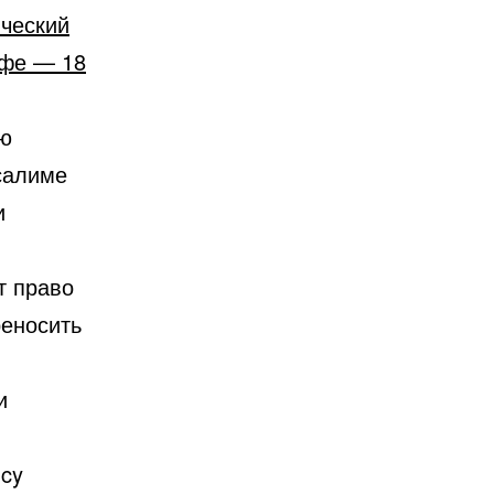
ический
йфе — 18
ью
салиме
и
т право
реносить
и
ncy