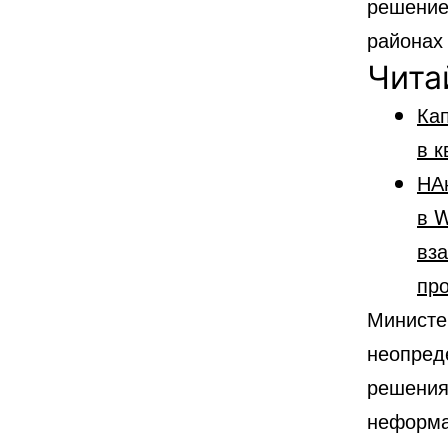
решение
районах
Чита
Кап
в к
НА
в W
вз
пр
Министе
неопред
решения
неформа