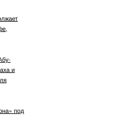
олжает
фе,
Абу-
аха и
иля
она» под