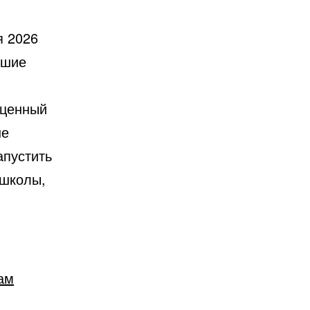
я 2026
йшие
оценный
не
апустить
 школы,
ам