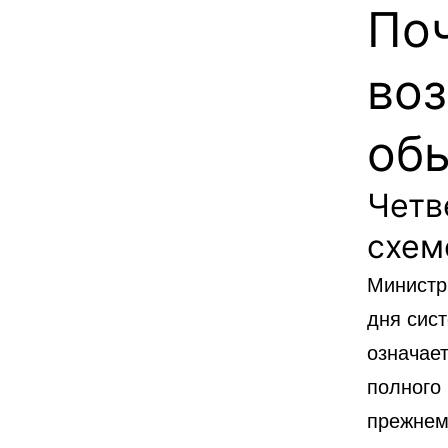
По
во
об
Четв
схем
Министр
дня сис
означает
полного 
прежнем