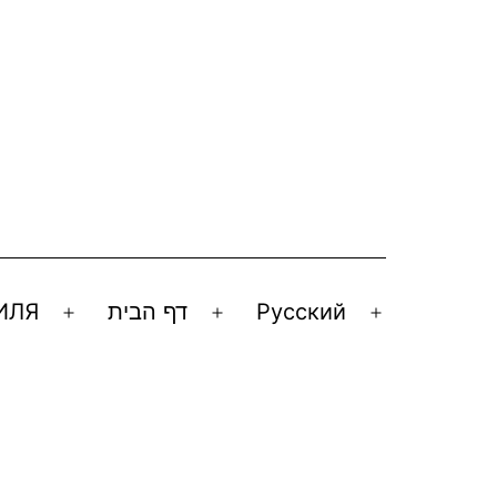
ИЛЯ
דף הבית
Русский
Открыть
Открыть
Открыть
меню
меню
меню