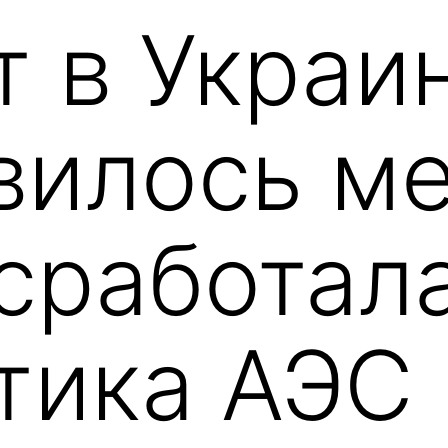
т в Украи
вилось м
 сработал
тика АЭС 