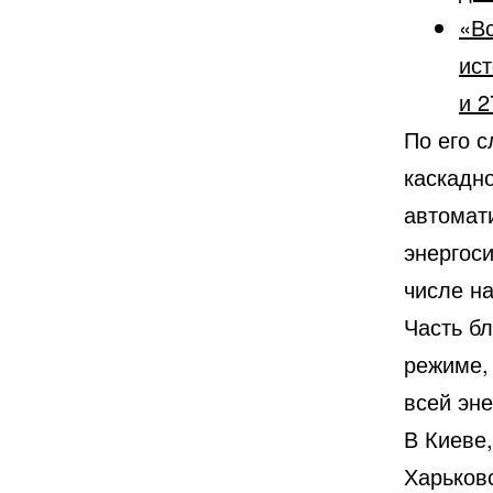
«Вс
ист
и 2
По его 
каскадн
автомати
энергоси
числе н
Часть б
режиме,
всей эне
В Киеве,
Харьков