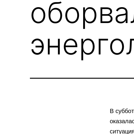
оборва
энерго
В суббот
оказала
ситуаци