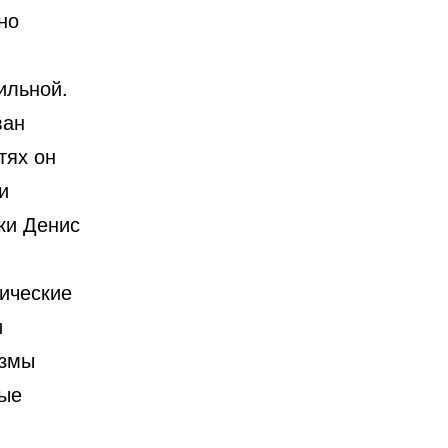
но
ильной.
ван
тях он
и
ки Денис
гические
и
измы
ные