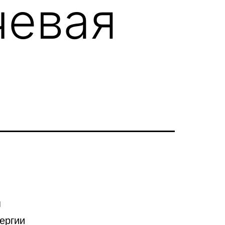
чевая
я
ергии