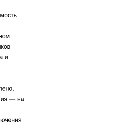
имость
чном
иков
а и
лено,
тия — на
лючения