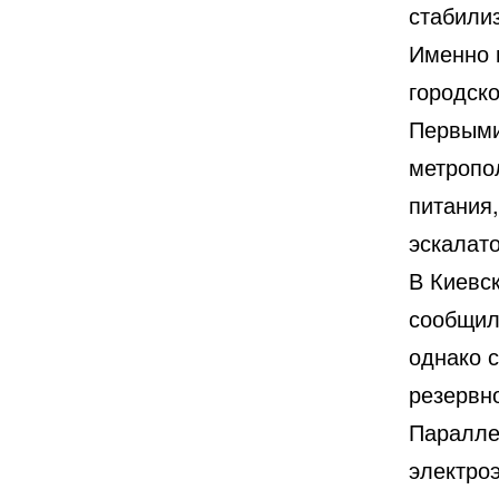
стабили
Именно 
городск
Первыми
метропо
питания,
эскалато
В Киевс
сообщил
однако 
резервн
Паралле
электроэ