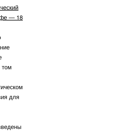
ический
йфе — 18
о
ание
е
в том
тическом
вия для
введены