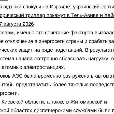
і відтінки спокуси» в Израиле: украинский эрот
орический триллер покажут в Тель-Авиве и Ха
7 августа 2026
словам, именно это сочетание факторов вызвал
ое отключение в энергосети страны и срабатыв
ческих защит на ряде подстанций. В результат
стема начала экстренно сбрасывать нагрузку, 
а атомных электростанциях.
локов АЭС была временно разгружена в автома
 чтобы предотвратить более тяжелые последст
ргосети.
 Киевской области, а также в Житомирской и
ской областях диспетчерскими службами были 