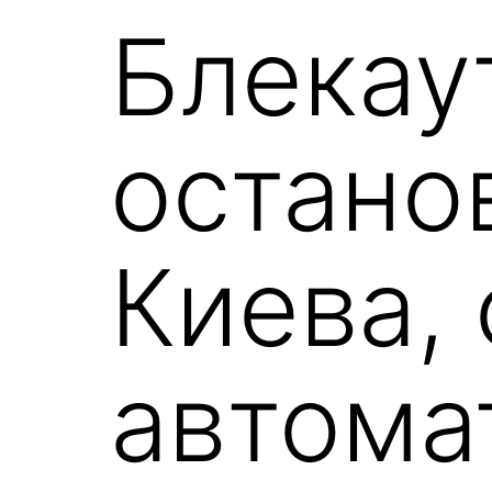
Блекау
остано
Киева,
автома