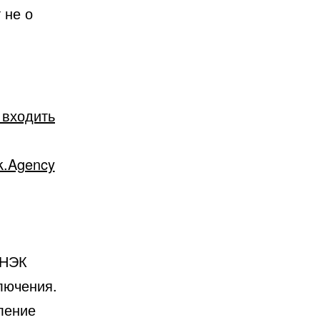
 не о
 входить
k.Agency
 НЭК
лючения.
ление