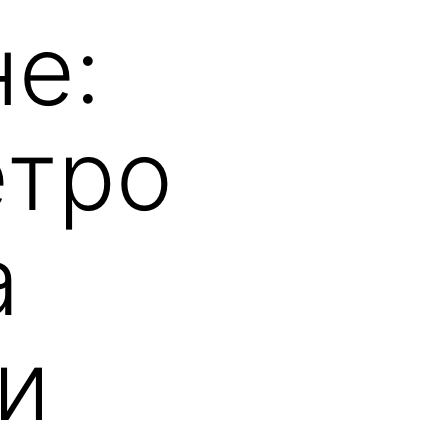
не:
етро
а
и