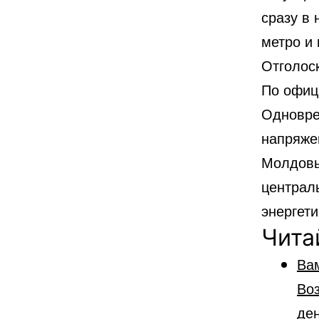
сразу в 
метро и
Отголос
По офиц
Одновре
напряже
Молдовы
централ
энергет
Чита
Ва
Во
ден