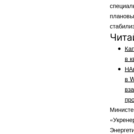
специал
плановы
стабили
Чита
Кап
в к
НА
в W
вз
пр
Министе
«Укрене
Энергет