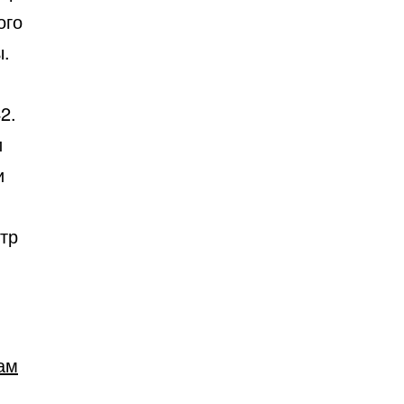
ого
ы.
2.
и
и
тр
ам