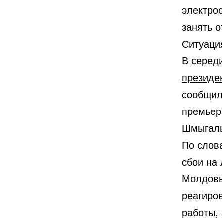
электро
занять о
Ситуация
В серед
президе
сообщил
премьер
Шмыгаль
По слов
сбои на
Молдовы
реагиро
работы,