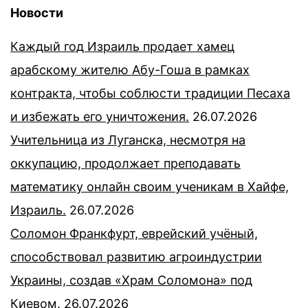
Новости
Каждый год Израиль продает хамец
арабскому жителю Абу-Гоша в рамках
контракта, чтобы соблюсти традиции Песаха
и избежать его уничтожения.
26.07.2026
Учительница из Луганска, несмотря на
оккупацию, продолжает преподавать
математику онлайн своим ученикам в Хайфе,
Израиль.
26.07.2026
Соломон Франкфурт, еврейский учёный,
способствовал развитию агроиндустрии
Украины, создав «Храм Соломона» под
Киевом.
26.07.2026