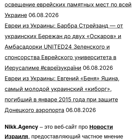
освещение еврейских памятных мест по всей
Украине
06.08.2026
Евреи из Украины: Барбра Стрейзанд — от
украинских Бережан до двух «Оскаров» и
Амбасадорки UNITED24 Зеленского и
спонсорства Еврейского университета в
Иерусалиме #євреїзукраїни
06.08.2026
Евреи из Украины: Евгений «Беня» Яцина,
самый молодой украинский «киборг»,
погибший в январе 2015 года при защите
Донецкого аэропорта
06.08.2026
– это веб-сайт про
Nikk.Agency
Новости
, предоставляющий частное мнение
Израиля