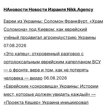
НАновости Новости Израиля Nikk.Agency
Евреи из Украины: Соломон Франкфурт. «Храм
Соломона» под Киевом: как еврейский
учёный продвигал агроиндустрию Украины
07.08.2026
«Это капец»: откровенный разговор с
ортодоксальным еврейским капелланом ВСУ
— о фронте, вере и том, как не потерять
человека — видео
06.08.2026
«Еврейские «сокровища» Украины: Истории
мест, которые должен увидеть каждый» —
«Проекта Кешер» Украина инициировал