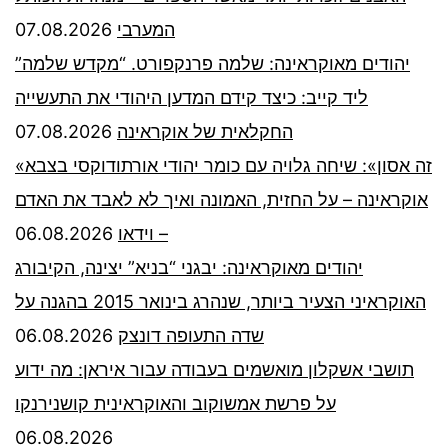
07.08.2026
המערבי
יהודים מאוקראינה: שלמה פרנקפורט. “מקדש שלמה”
ליד קייב: כיצד קידם המדען היהודי את התעשייה
07.08.2026
החקלאית של אוקראינה
«זה אסון»: שיחה גלויה עם כומר יהודי אורתודוקסי בצבא
אוקראינה – על החזית, האמונה ואיך לא לאבד את האדם
06.08.2026
– וידאו
יהודים מאוקראינה: יבגני “בניא” יצינה, הקיבורג
האוקראיני הצעיר ביותר, שנהרג בינואר 2015 בהגנה על
06.08.2026
שדה התעופה דונצק
תושבי אשקלון מואשמים בעבודה עבור איראן: מה ידוע
על פרשת אמשוקוב והאוקראינית קושנירנקו
06.08.2026