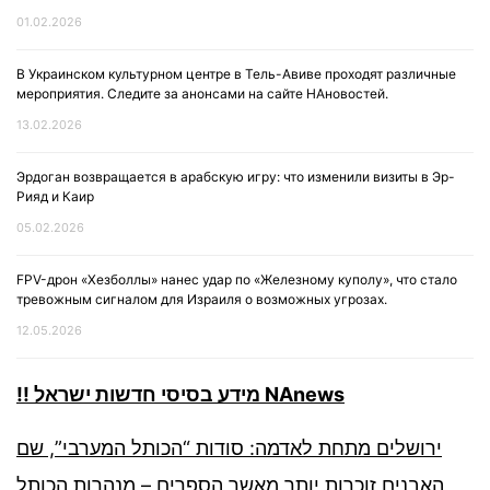
01.02.2026
В Украинском культурном центре в Тель-Авиве проходят различные
мероприятия. Следите за анонсами на сайте НАновостей.
13.02.2026
Эрдоган возвращается в арабскую игру: что изменили визиты в Эр-
Рияд и Каир
05.02.2026
FPV-дрон «Хезболлы» нанес удар по «Железному куполу», что стало
тревожным сигналом для Израиля о возможных угрозах.
12.05.2026
!! מידע בסיסי חדשות ישראל NAnews
ירושלים מתחת לאדמה: סודות “הכותל המערבי”, שם
האבנים זוכרות יותר מאשר הספרים – מנהרות הכותל