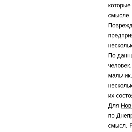
которые
смысле.
Поврежд
предприя
несколь
По данн
человек
мальчик
несколь
их состо
Для
Нов
по Днеп
смысл. Р