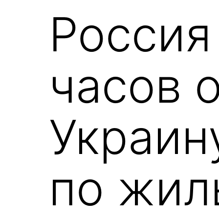
Россия
часов 
Украин
по жил