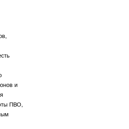
ов,
есть
о
ронов и
ая
оты ПВО,
ным