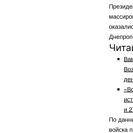
Президе
массиро
оказалис
Днепроп
Чита
Ва
Во
ден
«Вс
ист
и 2
По данн
войска п