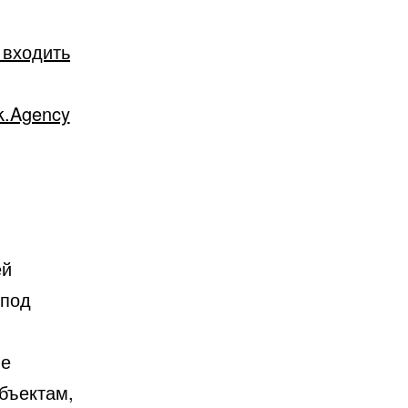
 входить
k.Agency
ей
 под
ие
бъектам,