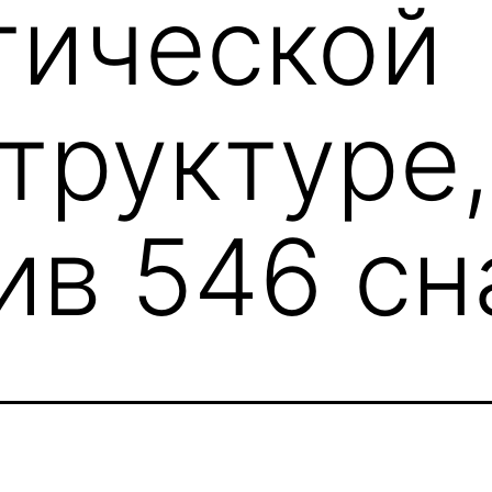
тической
труктуре,
ив 546 сн