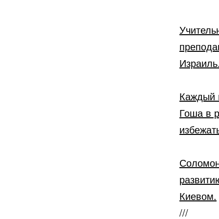
Учитель
препода
Израиль
Каждый 
Гоша в 
избежать
Соломон
развити
Киевом.
///