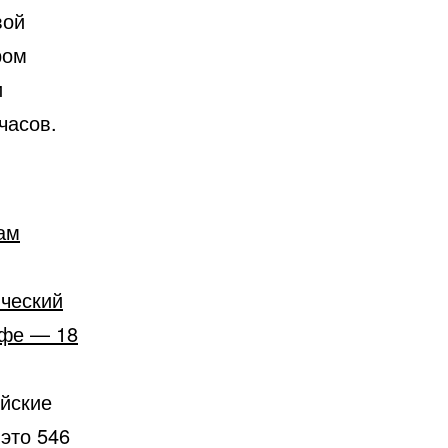
вой
ром
и
часов.
ам
ический
йфе — 18
ийские
 это 546