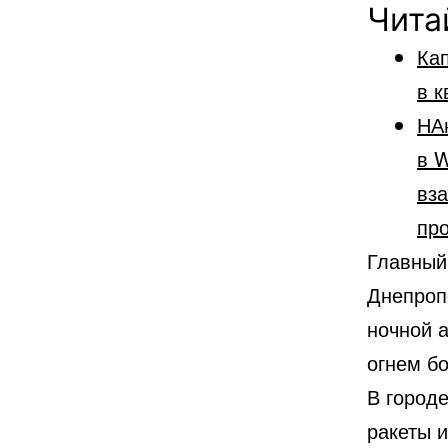
Чита
Кап
в к
НА
в W
вз
пр
Главный
Днепроп
ночной а
огнем б
В город
ракеты 