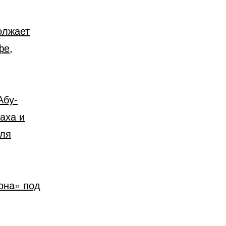
олжает
фе,
Абу-
аха и
иля
она» под