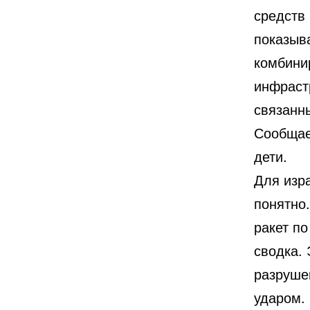
средств
показыва
комбини
инфрастр
связанн
Сообщае
дети.
Для изра
понятно.
ракет по
сводка.
разруше
ударом.