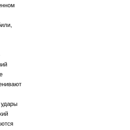
енном
или,
8
ний
е
ценивают
о удары
кий
аются