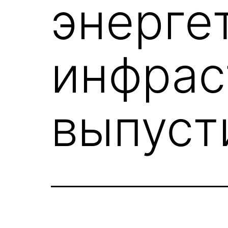
энерге
инфрас
выпуст