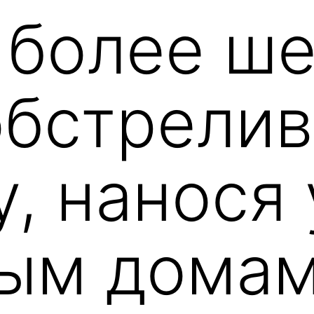
 более ш
обстрели
у, нанося
ым домам