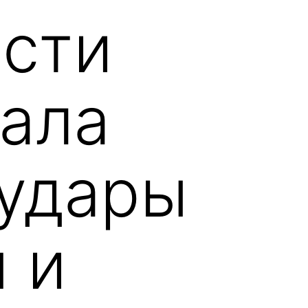
ести
вала
 удары
 и