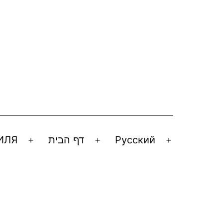
ИЛЯ
דף הבית
Русский
Открыть
Открыть
Открыть
меню
меню
меню