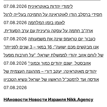
07.08.2026
לימודי יהדות באוקראינית
חסידי ברסלב הודו לאוקראינה על התמיכה בעלייה לרגל
07.08.2026
לאומן בזמן המלחמה
ארה”ב חתמה על עסקה גרעינית עם ערב הסעודית.
07.08.2026
כעבור יום טראמפ שינה את משמעותה
“אנו מבקשים מכם ישועה”: 16 במאי – 3 שנים לפנייתו
של לוחם אזוב יהודי לממשלת ישראל: “על חורבות מפעל
07.08.2026
אזובסטל, ישנם יהודים כמוך וכמוני”
יהודים מאוקראינה: יעקב דורי – מההגנה העצמית של
אודסה ועד לרמטכ”ל הראשון של ישראל ונשיא הטכניון
07.08.2026
НАновости Новости Израиля Nikk.Agency