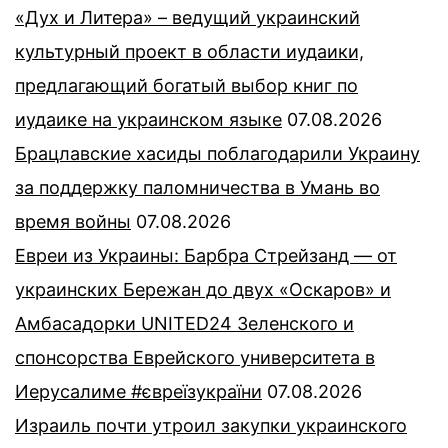
«Дух и Литера» – ведущий украинский
культурный проект в области иудаики,
предлагающий богатый выбор книг по
иудаике на украинском языке
07.08.2026
Брацлавские хасиды поблагодарили Украину
за поддержку паломничества в Умань во
время войны
07.08.2026
Евреи из Украины: Барбра Стрейзанд — от
украинских Бережан до двух «Оскаров» и
Амбасадорки UNITED24 Зеленского и
спонсорства Еврейского университета в
Иерусалиме #євреїзукраїни
07.08.2026
Израиль почти утроил закупки украинского