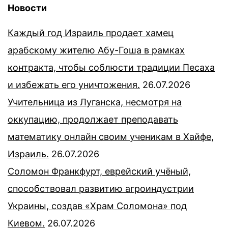
Новости
Каждый год Израиль продает хамец
арабскому жителю Абу-Гоша в рамках
контракта, чтобы соблюсти традиции Песаха
и избежать его уничтожения.
26.07.2026
Учительница из Луганска, несмотря на
оккупацию, продолжает преподавать
математику онлайн своим ученикам в Хайфе,
Израиль.
26.07.2026
Соломон Франкфурт, еврейский учёный,
способствовал развитию агроиндустрии
Украины, создав «Храм Соломона» под
Киевом.
26.07.2026