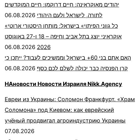
יהודים מאוקראינה: חיים דרוקמן: חיים המוקדשים
06.08.2026
לתורה, לישראל ולעם היהודי
«כל גווני הפיתוי» בישראל: מותחן היסטורי ארוטי
אוקראיני יוצג בתל אביב וחיפה – 18 ו-27 באוגוסט
06.08.2026
2026
האם אתם בני 60+ בישראל וממשיכים לעבוד? ייתכן כי
06.08.2026
קרן הפנסיה כבר יכולה לשלם לכם כסף
НАновости Новости Израиля Nikk.Agency
Евреи из Украины: Соломон Франкфурт. «Храм
Соломона» под Киевом: как еврейский
учёный продвигал агроиндустрию Украины
07.08.2026