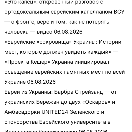
«Это капец»: откровенный разговор с
ортодоксальным еврейским капелланом ВСУ
— о фронте, вере и том, как не потерять
человека — видео
06.08.2026
«Еврейские «сокровища» Украины: Истории
мест, которые должен увидеть каждый» —
«Проекта Кешер» Украина инициировал
освещение еврейских памятных мест по всей
Украине
06.08.2026
Евреи из Украины: Барбра Стрейзанд — от
украинских Бережан до двух «Оскаров» и
Амбасадорки UNITED24 Зеленского и
спонсорства Еврейского университета в
Иерусалиме #євреїзукраїни
06.08.2026