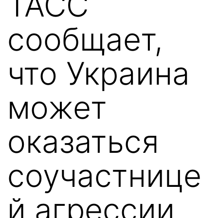
ТАСС
сообщает,
что Украина
может
оказаться
соучастнице
й агрессии