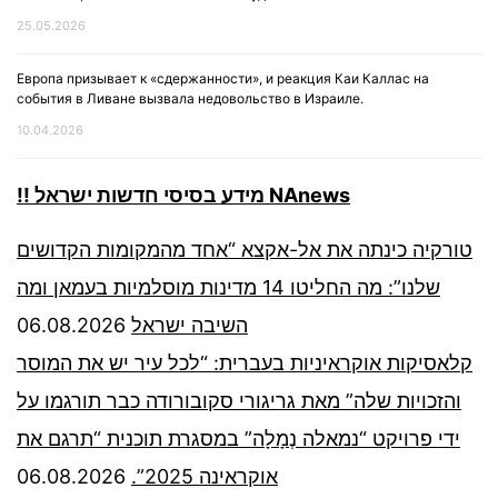
25.05.2026
Европа призывает к «сдержанности», и реакция Каи Каллас на
события в Ливане вызвала недовольство в Израиле.
10.04.2026
!! מידע בסיסי חדשות ישראל NAnews
טורקיה כינתה את אל-אקצא “אחד מהמקומות הקדושים
שלנו”: מה החליטו 14 מדינות מוסלמיות בעמאן ומה
06.08.2026
השיבה ישראל
קלאסיקות אוקראיניות בעברית: “לכל עיר יש את המוסר
והזכויות שלה” מאת גריגורי סקובורודה כבר תורגמו על
ידי פרויקט “נמאלה נְמָלָה” במסגרת תוכנית “תרגם את
06.08.2026
אוקראינה 2025”.