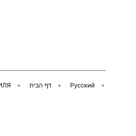
ИЛЯ
דף הבית
Русский
Открыть
Открыть
Открыть
меню
меню
меню