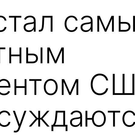
стал сам
тным
ентом СШ
бсуждаютс