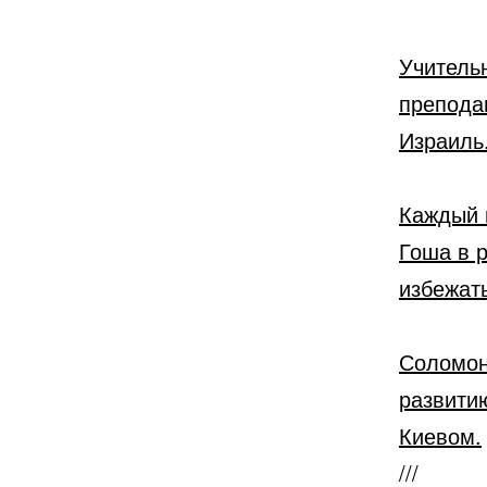
Учитель
препода
Израиль
Каждый 
Гоша в 
избежать
Соломон
развити
Киевом.
///