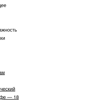
щее
ажность
жки
ам
ический
йфе — 18