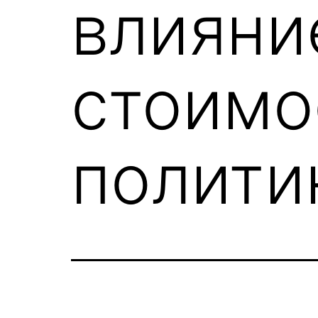
влияни
стоимо
полити