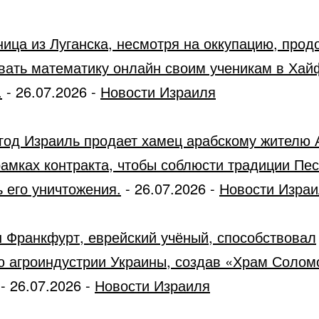
ница из Луганска, несмотря на оккупацию, прод
вать математику онлайн своим ученикам в Хай
.
-
26.07.2026
-
Новости Израиля
год Израиль продает хамец арабскому жителю 
рамках контракта, чтобы соблюсти традиции Пес
 его уничтожения.
-
26.07.2026
-
Новости Изра
 Франкфурт, еврейский учёный, способствовал
ю агроиндустрии Украины, создав «Храм Солом
-
26.07.2026
-
Новости Израиля