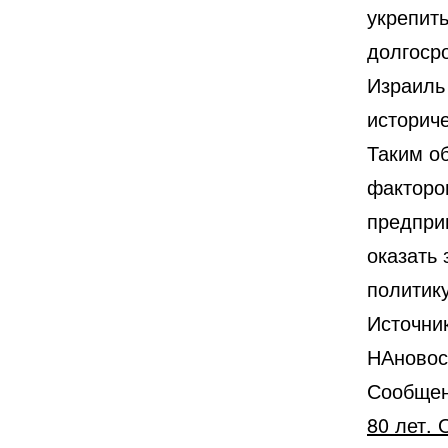
укрепить
долгоср
Израиль
историче
Таким о
факторо
предпри
оказать
политик
Источни
НАновос
Сообще
80 лет.