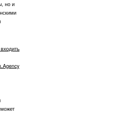
, но и
инскими
и
 входить
k.Agency
м
 может