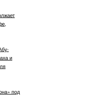
олжает
фе,
Абу-
аха и
иля
она» под