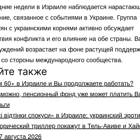
дние недели в Израиле наблюдается нарастаю
ние, связанное с событиями в Украине. Группа
тян с украинскими корнями активно обсуждает
твия конфликта и его влияние на обе страны. В
суждений возрастает на фоне растущей поддер
 со стороны международного сообщества.
йте также
м 60+ в Израиле и Вы продолжаете работать?
зможно, пенсионный фонд уже может платить В
ьги
і відтінки спокуси» в Израиле: украинский эрот
орический триллер покажут в Тель-Авиве и Ха
7 августа 2026