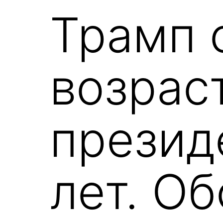
Трамп 
возрас
презид
лет. О