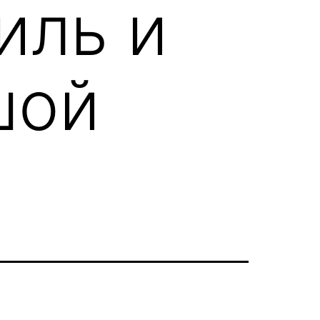
иль и
шой