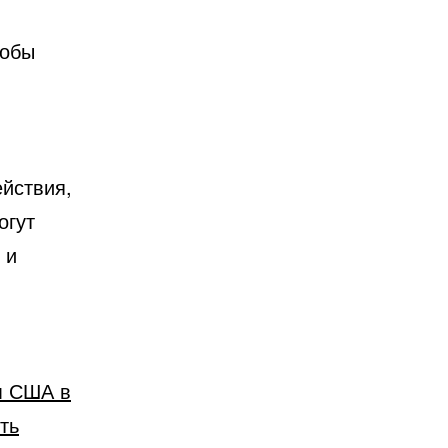
тобы
йствия,
огут
 и
м США в
ть