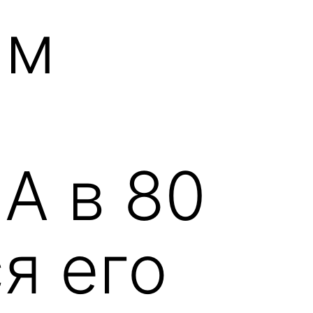
ым
А в 80
я его