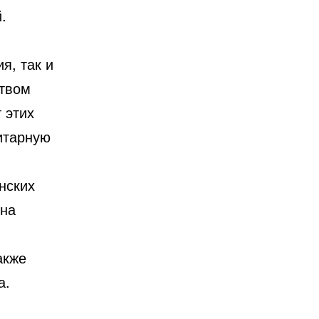
.
я, так и
ством
 этих
итарную
нских
 на
акже
а.