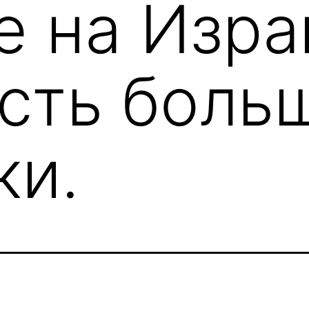
е на Изра
сть боль
ки.