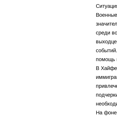
Ситуаци
Военные 
значител
среди в
выходцев
событий
помощь 
В Хайфе
иммигра
привлеч
подчерк
необход
На фоне