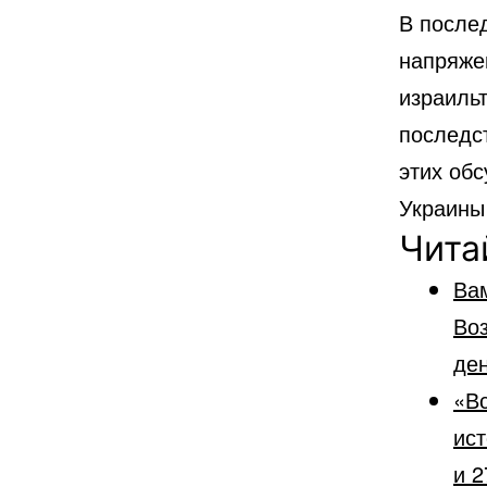
В после
напряже
израиль
последс
этих об
Украины
Чита
Ва
Во
ден
«Вс
ист
и 2