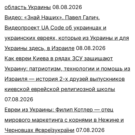
область Украины
08.08.2026
Видео: «Знай Наших». Павел Галич.
Видеопроект UA Code об украинцах и
украинских евреях, которые из Украины и для
Украины здесь, в Израиле
08.08.2026
Как евреи Киева в рядах ЗСУ защищают
Украину: патриотизм, технологии и помощь из
Израиля — история 2-х друзей выпускников
киевской еврейской религиозной школы
07.08.2026
Евреи из Украины: Филип Котлер — отец
мирового маркетинга с корнями в Нежине и
Черновцах #євреїзукраїни
07.08.2026