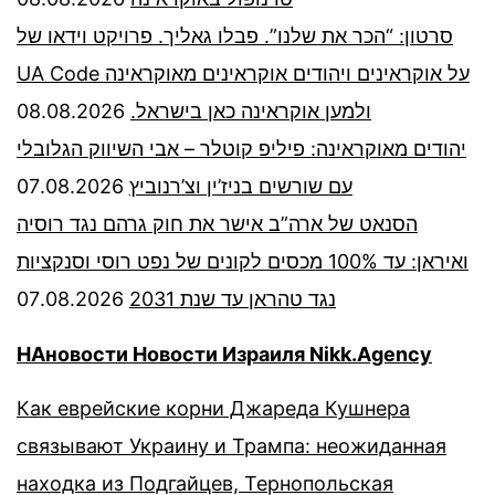
סרטון: “הכר את שלנו”. פבלו גאליך. פרויקט וידאו של
UA Code על אוקראינים ויהודים אוקראינים מאוקראינה
08.08.2026
ולמען אוקראינה כאן בישראל.
יהודים מאוקראינה: פיליפ קוטלר – אבי השיווק הגלובלי
07.08.2026
עם שורשים בניז’ין וצ’רנוביץ
הסנאט של ארה”ב אישר את חוק גרהם נגד רוסיה
ואיראן: עד 100% מכסים לקונים של נפט רוסי וסנקציות
07.08.2026
נגד טהראן עד שנת 2031
НАновости Новости Израиля Nikk.Agency
Как еврейские корни Джареда Кушнера
связывают Украину и Трампа: неожиданная
находка из Подгайцев, Тернопольская