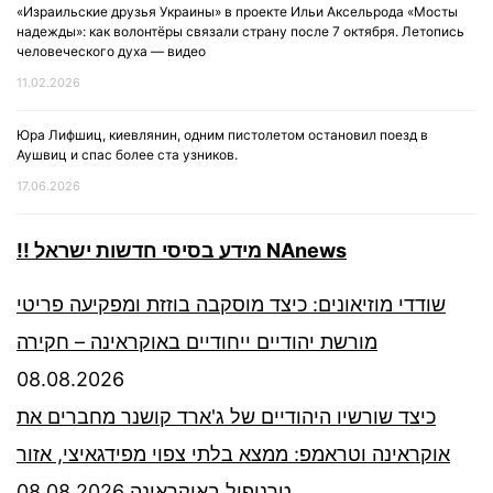
«Израильские друзья Украины» в проекте Ильи Аксельрода «Мосты
надежды»: как волонтёры связали страну после 7 октября. Летопись
человеческого духа — видео
11.02.2026
Юра Лифшиц, киевлянин, одним пистолетом остановил поезд в
Аушвиц и спас более ста узников.
17.06.2026
!! מידע בסיסי חדשות ישראל NAnews
שודדי מוזיאונים: כיצד מוסקבה בוזזת ומפקיעה פריטי
מורשת יהודיים ייחודיים באוקראינה – חקירה
08.08.2026
כיצד שורשיו היהודיים של ג'ארד קושנר מחברים את
אוקראינה וטראמפ: ממצא בלתי צפוי מפידגאיצי, אזור
08.08.2026
טרנופול באוקראינה