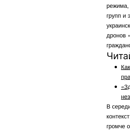
режима,
групп и
украинск
дронов 
граждан
Чита
Как
пр
«Зд
не
В серед
контекст
громче 