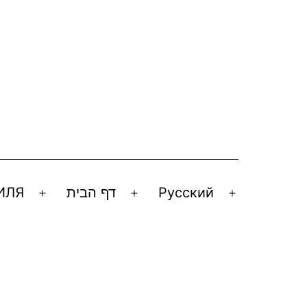
ИЛЯ
דף הבית
Русский
Открыть
Открыть
Открыть
меню
меню
меню