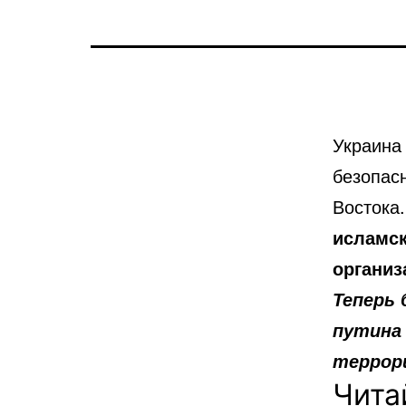
Украина
безопас
Востока
исламск
организ
Теперь 
путина
террор
Чита