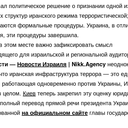
вал политическое решение о признании одной и
х структур иранского режима террористической;
аются формальные процедуры. Украина, в отли
я, эти процедуры завершила.
в этом месте важно зафиксировать смысл
дящего для израильской и региональной аудито
сти —
Новости Израиля
| Nikk.Agency
неодно
 что иранская инфраструктура террора — это е
, работающая одновременно против Украины, И
в целом.
Киев
теперь закрепил эту оценку юрид
полный перевод прямой речи президента Укра
ованной
на официальном сайте
главы государ