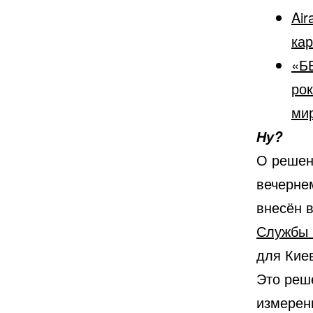
Air
кар
«Б
рок
ми
Ну?
О решен
вечерне
внесён 
Службы 
для Киев
Это реш
измерен