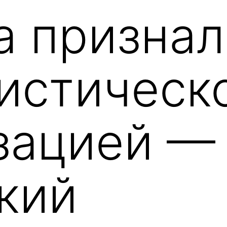
а призна
истическ
зацией —
кий