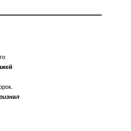
го
ажей
орок.
ризнал