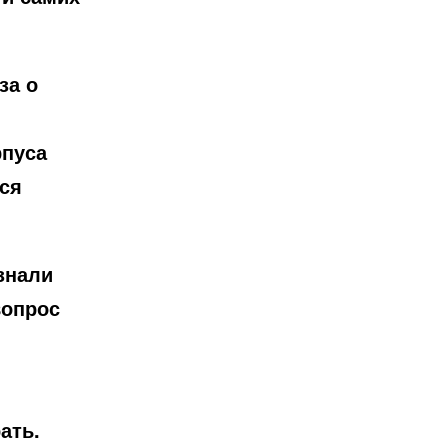
за о
рпуса
ся
знали
вопрос
ать.