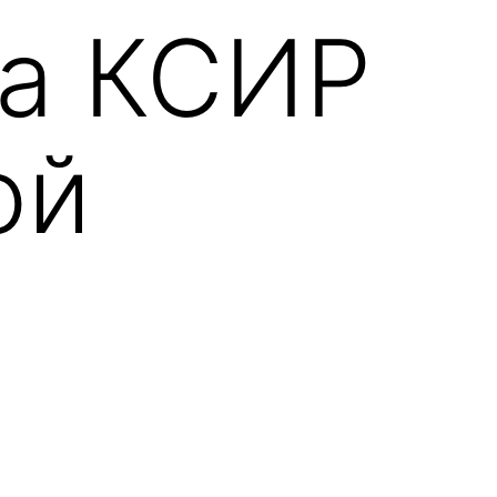
ла КСИР
ой