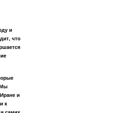
оду и
дит, что
ершается
ние
торые
 Мы
 Иране и
и к
 и самих