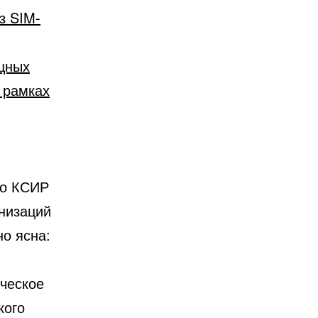
з SIM-
щных
в рамках
в
но КСИР
низаций
о ясна:
ическое
кого