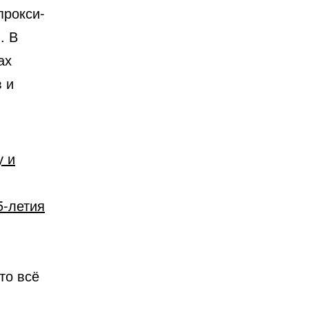
прокси-
н
. В
ах
 и
у и
5-летия
то всё