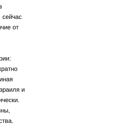
з
 сейчас
чие от
рии:
кратно
диная
зраиля и
ически.
ины,
ства.