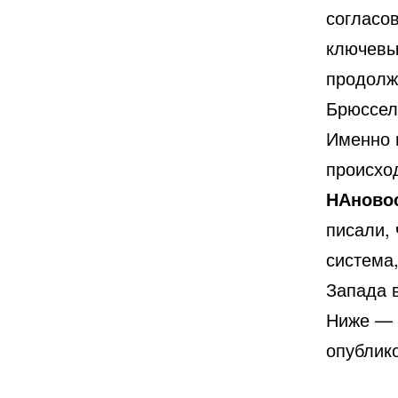
согласо
ключевы
продолж
Брюссел
Именно 
происхо
НАново
писали,
система
Запада 
Ниже — 
опублик