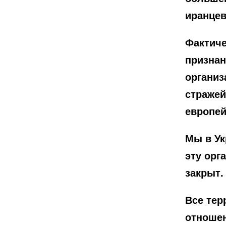
иранцев
Фактиче
признан
организ
стражей
европей
Мы в Ук
эту орг
закрыт.
Все тер
отношен