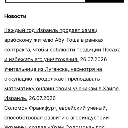
Новости
Каждый год Израиль продает хамец
арабскому жителю Абу-Гоша в рамках
контракта, чтобы соблюсти традиции Песаха
и избежать его уничтожения.
26.07.2026
Учительница из Луганска, несмотря на
оккупацию, продолжает преподавать
математику онлайн своим ученикам в Хайфе,
Израиль.
26.07.2026
Соломон Франкфурт, еврейский учёный,
способствовал развитию агроиндустрии
Украины, создав «Храм Соломона» под