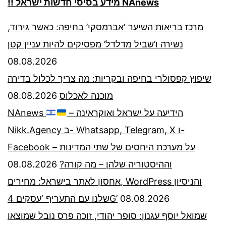
!! מידע בסיסי חדשות ישראל NAnews
מרכז בריאות השיער ‘אברמסקי’ בחיפה: כאשר גירוד,
נשירה ו’שביל מדלדל’ מפסיקים להיות עניין קטן
08.08.2026
שיפוץ קפסולרי בחיפה ובקריות: מה צריך לכלול בדירה
08.08.2026
מוכנה לאכלוס
NAnews
– הידיעה על ישראל ואוקראינה
Nikk.Agency ב- Whatsapp, Telegram, X ו-
Facebook – על מערכת היחסים של שתי המדינות
08.08.2026
וההיסטוריה שלהן – מה קורה?
אחסון לאתר בישראל: מחירים, WordPress והניסיון
שלנו עם התעריף ‘עסקים 4G’
08.08.2026
שמואל יוסף עגנון: סופר יהודי, זוכה פרס נובל שמוצאו