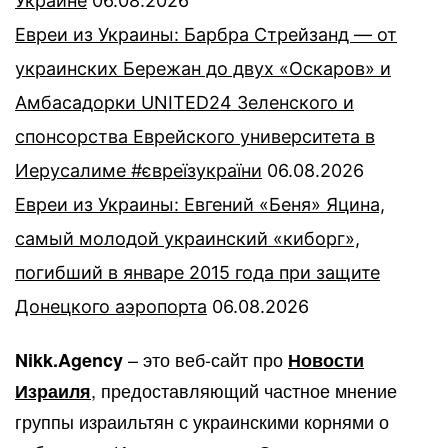
Украине
06.08.2026
Евреи из Украины: Барбра Стрейзанд — от
украинских Бережан до двух «Оскаров» и
Амбасадорки UNITED24 Зеленского и
спонсорства Еврейского университета в
Иерусалиме #євреїзукраїни
06.08.2026
Евреи из Украины: Евгений «Беня» Яцина,
самый молодой украинский «киборг»,
погибший в январе 2015 года при защите
Донецкого аэропорта
06.08.2026
– это веб-сайт про
Nikk.Agency
Новости
, предоставляющий частное мнение
Израиля
группы израильтян с украинскими корнями о