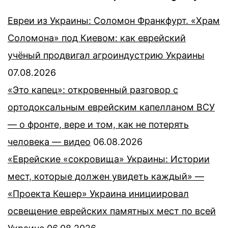
Евреи из Украины: Соломон Франкфурт. «Храм
Соломона» под Киевом: как еврейский
учёный продвигал агроиндустрию Украины
07.08.2026
«Это капец»: откровенный разговор с
ортодоксальным еврейским капелланом ВСУ
— о фронте, вере и том, как не потерять
человека — видео
06.08.2026
«Еврейские «сокровища» Украины: Истории
мест, которые должен увидеть каждый» —
«Проекта Кешер» Украина инициировал
освещение еврейских памятных мест по всей