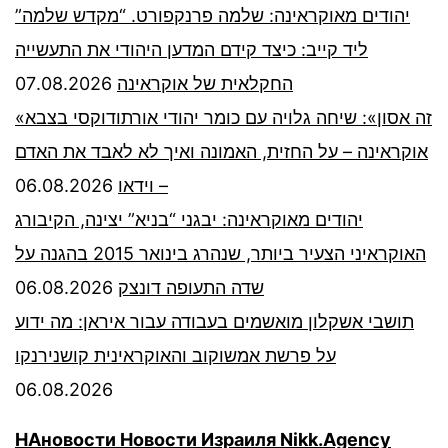
יהודים מאוקראינה: שלמה פרנקפורט. “מקדש שלמה”
ליד קייב: כיצד קידם המדען היהודי את התעשייה
07.08.2026
החקלאית של אוקראינה
«זה אסון»: שיחה גלויה עם כומר יהודי אורתודוקסי בצבא
אוקראינה – על החזית, האמונה ואיך לא לאבד את האדם
06.08.2026
– וידאו
יהודים מאוקראינה: יבגני “בניא” יצינה, הקיבורג
האוקראיני הצעיר ביותר, שנהרג בינואר 2015 בהגנה על
06.08.2026
שדה התעופה דונצק
תושבי אשקלון מואשמים בעבודה עבור איראן: מה ידוע
על פרשת אמשוקוב והאוקראינית קושנירנקו
06.08.2026
НАновости Новости Израиля Nikk.Agency