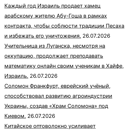
Каждый год Израиль продает хамец
арабскому жителю Абу-Гоша в рамках
контракта, чтобы соблюсти традиции Песаха
и избежать его уничтожения.
26.07.2026
Учительница из Луганска, несмотря на
оккупацию, продолжает преподавать
математику онлайн своим ученикам в Хайфе,
Израиль.
26.07.2026
Соломон Франкфурт, еврейский учёный,
способствовал развитию агроиндустрии
Украины, создав «Храм Соломона» под
Киевом.
26.07.2026
Китайское оптоволокно усиливает