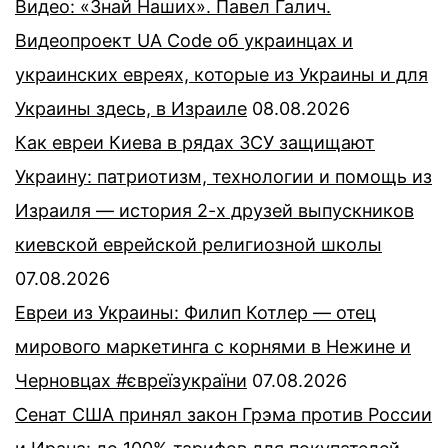
Видео: «Знай Наших». Павел Галич.
Видеопроект UA Code об украинцах и
украинских евреях, которые из Украины и для
Украины здесь, в Израиле
08.08.2026
Как евреи Киева в рядах ЗСУ защищают
Украину: патриотизм, технологии и помощь из
Израиля — история 2-х друзей выпускников
киевской еврейской религиозной школы
07.08.2026
Евреи из Украины: Филип Котлер — отец
мирового маркетинга с корнями в Нежине и
Черновцах #євреїзукраїни
07.08.2026
Сенат США принял закон Грэма против России