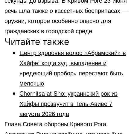
секунды до взрыва. В Кривом Роге 23 июня
речь шла также о кассетных боеприпасах —
оружии, которое особенно опасно для
гражданских в городской среде.
Читайте также
Центр здоровья волос «Абрaмский» в
Хайфе: когда зуд, выпадение и
«редеющий пробор» перестают быть
мелочью
Chornitsa at Sho: украинский рок из
Хайфы прозвучит в Тель-Авиве 7
августа 2026 года
Глава Совета обороны Кривого Рога
Александр Вилкул сообщил, что удар был