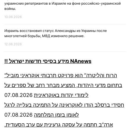
украинских репатриантов в Израиле на фоне российско-украинской
войны.
10.06.2026
Израиль восстановил статус Александры из Украины после
многолетней борьбы, МВД изменило решение.
12.06.2026
!! מידע בסיסי חדשות ישראל NAnews
“הרוח והליטרה” הוא פרויקט תרבותי אוקראיני מוביל
בתחום מדעי היהדות, המציע מבחר רחב של ספרים על
07.08.2026
לימודי יהדות באוקראינית
חסידי ברסלב הודו לאוקראינה על התמיכה בעלייה לרגל
07.08.2026
לאומן בזמן המלחמה
ארה”ב חתמה על עסקה גרעינית עם ערב הסעודית.