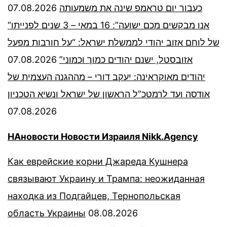
07.08.2026
כעבור יום טראמפ שינה את משמעותה
“אנו מבקשים מכם ישועה”: 16 במאי – 3 שנים לפנייתו
של לוחם אזוב יהודי לממשלת ישראל: “על חורבות מפעל
07.08.2026
אזובסטל, ישנם יהודים כמוך וכמוני”
יהודים מאוקראינה: יעקב דורי – מההגנה העצמית של
אודסה ועד לרמטכ”ל הראשון של ישראל ונשיא הטכניון
07.08.2026
НАновости Новости Израиля Nikk.Agency
Как еврейские корни Джареда Кушнера
связывают Украину и Трампа: неожиданная
находка из Подгайцев, Тернопольская
область Украины
08.08.2026