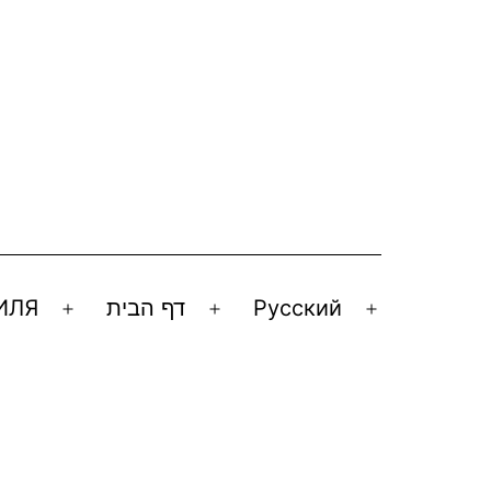
ИЛЯ
דף הבית
Русский
Открыть
Открыть
Открыть
меню
меню
меню