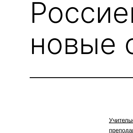
Россие
новые 
Учитель
препода