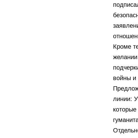
подписа
безопас
заявлени
отношен
Кроме т
желании
подчерк
войны и
Предлож
линии: У
которые 
гуманит
Отдельн