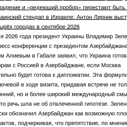
падение и «редеющий пробор» перестают быть
аинский стендап в Израиле: Антон Лирник выст
ырёх городах в сентябре 2026
ля 2026 года президент Украины Владимир Зеле
ресс-конференции с президентом Азербайджан
м Алиевым в Габале заявил, что Украина готов
орам с Россией в Азербайджане, если Москва
тельно будет готова к дипломатии. Эта формул
ючевой в ходе визита, придавая встрече не то
онний, но и более широкий международный смы
то речь шла не об отвлеченной гипотезе. Зелен
ски обозначил Азербайджан как возможную пл
актов, подчеркивая, что препятствие, по мнени