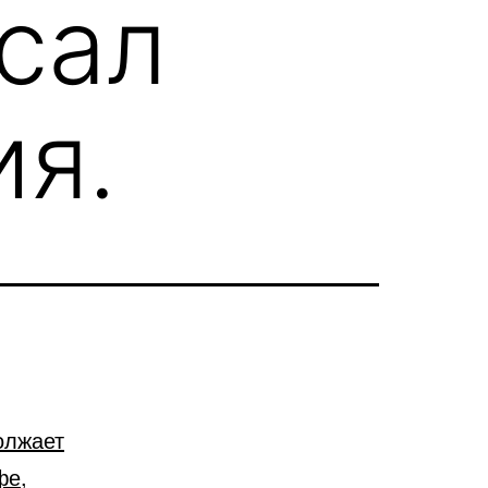
сал
ия.
олжает
фе,