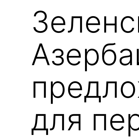
Зеленс
Азерба
предло
для пе