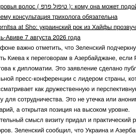
олос ( טיפול פרפ ): кому она может подойти и
ему консультация трихолога обязательна
rnitsa at Sho: украинский рок из Хайфы прозвуч
ь-Авиве 7 августа 2026 года
 фоне важно отметить, что Зеленский подчеркн
сть Киева к переговорам в Азербайджане, если 
това к дипломатии. Это заявление сделано пуб
ьной пресс-конференции с лидером страны, ко
ссматривает как дружественную и перспективн
у для сотрудничества. Это не утечка или анон
арий, а открытая позиция на высоком уровне.
тельный смысл визиту придал и практический р
оров. Зеленский сообщил, что Украина и Азерб