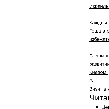
Израиль
Каждый 
Гоша в 
избежать
Соломон
развити
Киевом.
///
Визит в
Чита
Цен