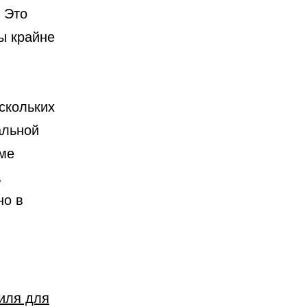
. Это
ы крайне
скольких
альной
еме
.
но в
иля для