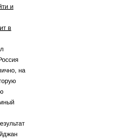
ит в
ул
Россия
лично, на
торую
ую
имный
езультат
айджан