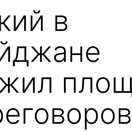
кий в
йджане
жил площ
реговоров