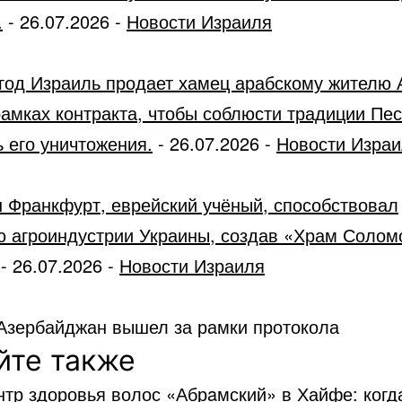
.
-
26.07.2026
-
Новости Израиля
год Израиль продает хамец арабскому жителю 
рамках контракта, чтобы соблюсти традиции Пес
 его уничтожения.
-
26.07.2026
-
Новости Изра
 Франкфурт, еврейский учёный, способствовал
ю агроиндустрии Украины, создав «Храм Солом
-
26.07.2026
-
Новости Израиля
 Азербайджан вышел за рамки протокола
йте также
тр здоровья волос «Абрaмский» в Хайфе: когда