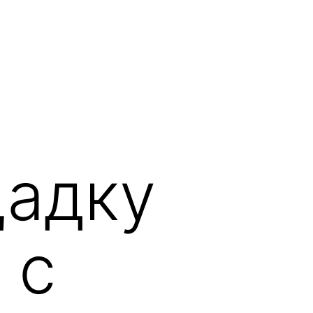
адку
 с