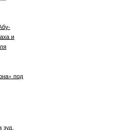
Абу-
аха и
иля
она» под
 зуд,