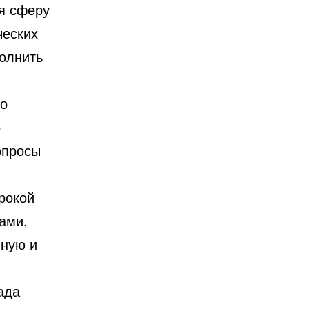
я сферу
ческих
полнить
 о
о
опросы
рокой
вами,
нную и
ада