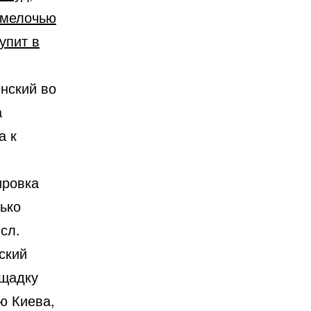
 мелочью
упит в
нский во
а
а к
ировка
лько
сл.
ский
ощадку
ю Киева,