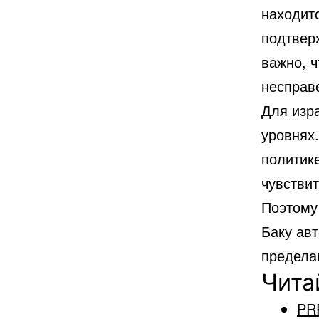
находитс
подтвер
важно, ч
несправ
Для изр
уровнях
политике
чувстви
Поэтому
Баку ав
предела
Чита
PR