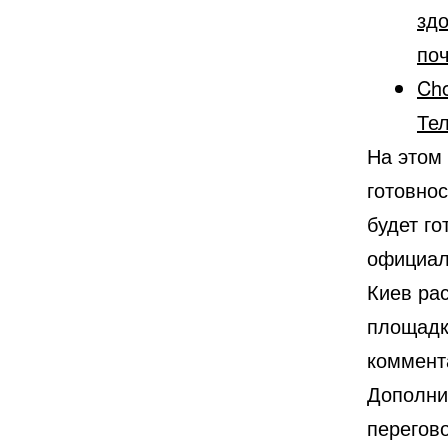
здоровья в
поч
Cho
Тел
На этом
готовно
будет го
официал
Киев ра
площадк
коммент
Дополни
перегов