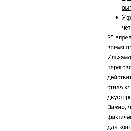
вы
Укр
чет
25 апре
время п
Ильхамо
перегов
действи
стала кл
двустор
Важно, ч
фактиче
для конт