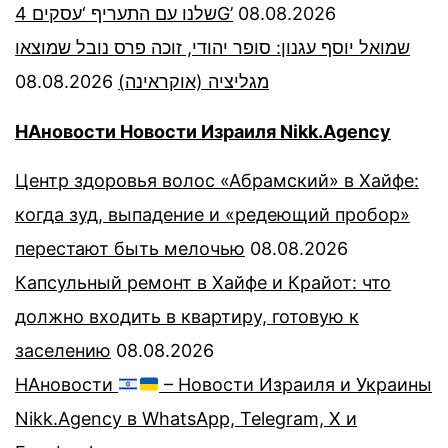
שלנו עם התעריף ‘עסקים 4G’
08.08.2026
שמואל יוסף עגנון: סופר יהודי, זוכה פרס נובל שמוצאו
08.08.2026
מגליציה (אוקראינה)
НАновости Новости Израиля Nikk.Agency
Центр здоровья волос «Абрaмский» в Хайфе:
когда зуд, выпадение и «редеющий пробор»
перестают быть мелочью
08.08.2026
Капсульный ремонт в Хайфе и Крайот: что
должно входить в квартиру, готовую к
заселению
08.08.2026
НАновости
– Новости Израиля и Украины
Nikk.Agency в WhatsApp, Telegram, X и