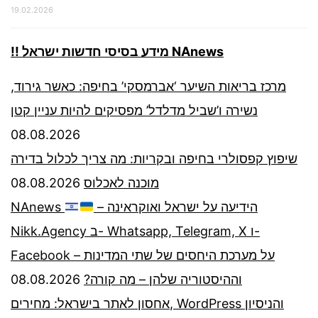
19.02.2026
!! מידע בסיסי חדשות ישראל NAnews
מרכז בריאות השיער ‘אברמסקי’ בחיפה: כאשר גירוד,
נשירה ו’שביל מדלדל’ מפסיקים להיות עניין קטן
08.08.2026
שיפוץ קפסולרי בחיפה ובקריות: מה צריך לכלול בדירה
08.08.2026
מוכנה לאכלוס
NAnews
– הידיעה על ישראל ואוקראינה
Nikk.Agency ב- Whatsapp, Telegram, X ו-
Facebook – על מערכת היחסים של שתי המדינות
08.08.2026
וההיסטוריה שלהן – מה קורה?
אחסון לאתר בישראל: מחירים, WordPress והניסיון