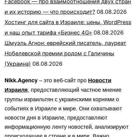
Facebook — про взаимоотношения двух стран
и их историю — что происходит?
08.08.2026
Хостинг для сайта в Израиле: цены, WordPress
и наш опыт тарифа «Бизнес 4G»
08.08.2026
Шмуэль Агнон: еврейский писатель, лауреат
Нобелевской премии родом с Галичины
(Украина)
08.08.2026
– это веб-сайт про
Nikk.Agency
Новости
, предоставляющий частное мнение
Израиля
группы израильтян с украинскими корнями о
событиях в Израиле и мире. Они охватывают
новости дня в Израиле, предоставляют
информационную ленту новостей, анализируют
происходящее в стране и в мире. Важно